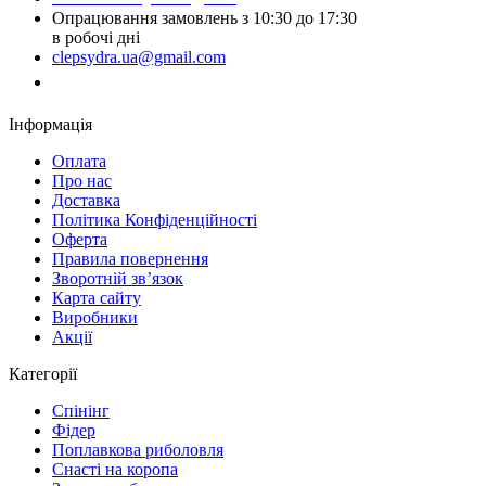
Опрацювання замовлень з 10:30 до 17:30
в робочі дні
clepsydra.ua@gmail.com
Замовити дзвінок
Інформація
Оплата
Про нас
Доставка
Політика Конфіденційності
Оферта
Правила повернення
Зворотній зв’язок
Карта сайту
Виробники
Акції
Категорії
Спінінг
Фідер
Поплавкова риболовля
Снасті на коропа