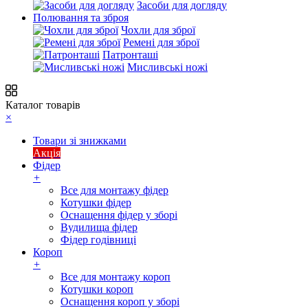
Засоби для догляду
Полювання та зброя
Чохли для зброї
Ремені для зброї
Патронташі
Мисливські ножі
Каталог товарів
×
Товари зі знижками
Акція
Фідер
+
Все для монтажу фідер
Котушки фідер
Оснащення фідер у зборі
Вудилища фідер
Фідер годівниці
Короп
+
Все для монтажу короп
Котушки короп
Оснащення короп у зборі