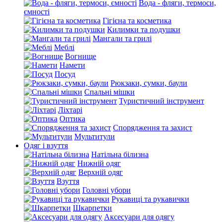
Вода - фляги, термоси,
ємності
Гігієна та косметика
Килимки та подушки
Мангали та грилі
Меблі
Вогнище
Намети
Посуд
Рюкзаки, сумки, баули
Спальні мішки
Туристичний інструмент
Ліхтарі
Оптика
Спорядження та захист
Мультитули
Одяг і взуття
Натільна білизна
Нижній одяг
Верхній одяг
Взуття
Головні убори
Рукавиці та рукавички
Шкарпетки
Аксесуари для одягу