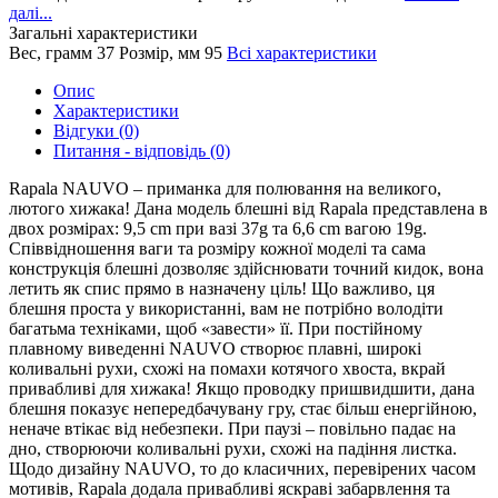
далі...
Загальні характеристики
Вес, грамм
37
Розмір, мм
95
Всі характеристики
Опис
Характеристики
Відгуки (0)
Питання - відповідь (0)
Rapala NAUVO – приманка для полювання на великого,
лютого хижака! Дана модель блешні від Rapala представлена в
двох розмірах: 9,5 cm при вазі 37g та 6,6 cm вагою 19g.
Співвідношення ваги та розміру кожної моделі та сама
конструкція блешні дозволяє здійснювати точний кидок, вона
летить як спис прямо в назначену ціль! Що важливо, ця
блешня проста у використанні, вам не потрібно володіти
багатьма техніками, щоб «завести» її. При постійному
плавному виведенні NAUVO створює плавні, широкі
коливальні рухи, схожі на помахи котячого хвоста, вкрай
привабливі для хижака! Якщо проводку пришвидшити, дана
блешня показує непередбачувану гру, стає більш енергійною,
неначе втікає від небезпеки. При паузі – повільно падає на
дно, створюючи коливальні рухи, схожі на падіння листка.
Щодо дизайну NAUVO, то до класичних, перевірених часом
мотивів, Rapala додала привабливі яскраві забарвлення та