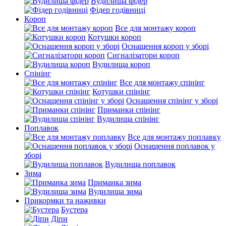
Вудилища фідер
Фідер годівниці
Короп
Все для монтажу короп
Котушки короп
Оснащення короп у зборі
Сигналізатори короп
Вудилища короп
Спінінг
Все для монтажу спінінг
Котушки спінінг
Оснащення спінінг у зборі
Приманки спінінг
Вудилища спінінг
Поплавок
Все для монтажу поплавку
Оснащення поплавок у
зборі
Вудилища поплавок
Зима
Приманка зима
Вудилища зима
Прикормки та наживки
Бустера
Діпи