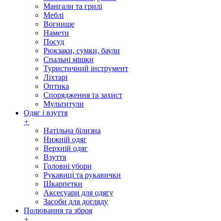
Мангали та грилі
Меблі
Вогнище
Намети
Посуд
Рюкзаки, сумки, баули
Спальні мішки
Туристичний інструмент
Ліхтарі
Оптика
Спорядження та захист
Мультитули
Одяг і взуття
+
Натільна білизна
Нижній одяг
Верхній одяг
Взуття
Головні убори
Рукавиці та рукавички
Шкарпетки
Аксесуари для одягу
Засоби для догляду
Полювання та зброя
+