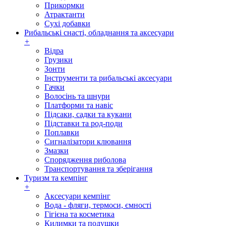
Прикормки
Атрактанти
Сухі добавки
Рибальські снасті, обладнання та аксесуари
+
Відра
Грузики
Зонти
Інструменти та рибальські аксесуари
Гачки
Волосінь та шнури
Платформи та навіс
Підсаки, садки та кукани
Підставки та род-поди
Поплавки
Сигналізатори клювання
Змазки
Спорядження риболова
Транспортування та зберігання
Туризм та кемпінг
+
Аксесуари кемпінг
Вода - фляги, термоси, ємності
Гігієна та косметика
Килимки та подушки