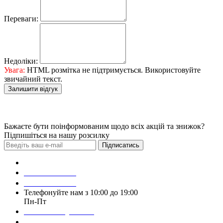
Переваги:
Недоліки:
Увага:
HTML розмітка не підтримується. Використовуйте
звичайний текст.
Залишити відгук
Бажаєте бути поінформованим щодо всіх акцій та знижок?
Підпишіться на нашу розсилку
Підписатись
Зробити замовлення
098 428 97 50
093 384 22 59
Телефонуйте нам з 10:00 до 19:00
Пн-Пт
Написати у Viber
Написати у Telegram