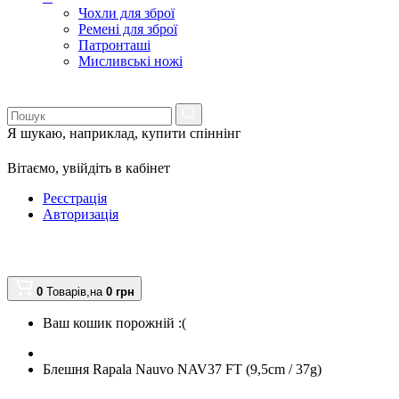
Чохли для зброї
Ремені для зброї
Патронташі
Мисливські ножі
Я шукаю, наприклад,
купити спіннінг
Вітаємо,
увійдіть в кабінет
Реєстрація
Авторизація
0
Товарів,
на
0
грн
Ваш кошик порожній :(
Блешня Rapala Nauvo NAV37 FT (9,5cm / 37g)