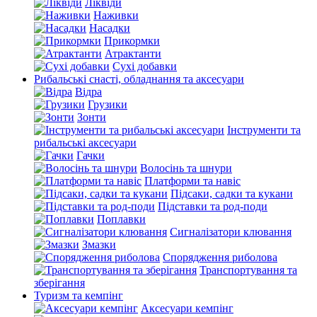
Ліквіди
Наживки
Насадки
Прикормки
Атрактанти
Сухі добавки
Рибальські снасті, обладнання та аксесуари
Відра
Грузики
Зонти
Інструменти та
рибальські аксесуари
Гачки
Волосінь та шнури
Платформи та навіс
Підсаки, садки та кукани
Підставки та род-поди
Поплавки
Сигналізатори клювання
Змазки
Спорядження риболова
Транспортування та
зберігання
Туризм та кемпінг
Аксесуари кемпінг