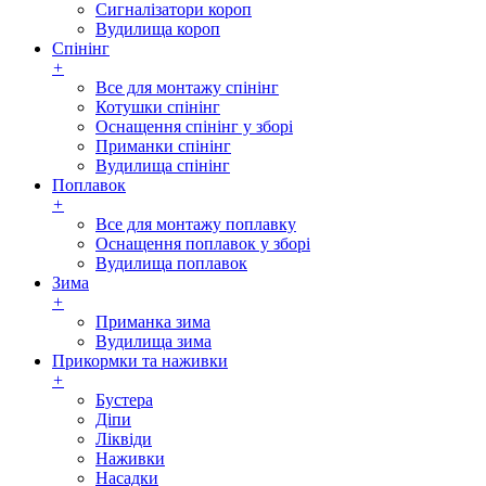
Сигналізатори короп
Вудилища короп
Спінінг
+
Все для монтажу спінінг
Котушки спінінг
Оснащення спінінг у зборі
Приманки спінінг
Вудилища спінінг
Поплавок
+
Все для монтажу поплавку
Оснащення поплавок у зборі
Вудилища поплавок
Зима
+
Приманка зима
Вудилища зима
Прикормки та наживки
+
Бустера
Діпи
Ліквіди
Наживки
Насадки