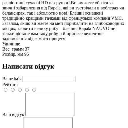
реалістичні сучасні HD візерунки! Ви зможете обрати як
звичні забарвлення від Rapala, які ви зустрічали в воблерах чи
балансирах, так і абсолютно нові! Блешні оснащені
традиційно кращими гачками від французької компанії VMC.
Загалом, якщо ви маєте на меті порибалити на глибоководних
місцях, зловити велику рибу – блешня Rapala NAUVO не
тільки дістане вам таку рибу, а й принесе величезне
задоволення від самого процесу!
Удилище
Вес, грамм
37
Розмір, мм
95
Написати відгук
Ваше ім’я
Рейтинг
Ваш відгук