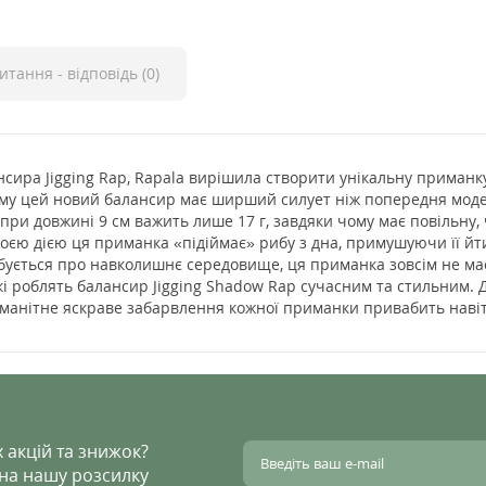
итання - відповідь (0)
ира Jigging Rap, Rapala вирішила створити унікальну приманку
тому цей новий балансир має ширший силует ніж попередня модел
при довжині 9 см важить лише 17 г, завдяки чому має повільну, 
оєю дією ця приманка «підіймає» рибу з дна, примушуючи її йти
рбується про навколишнє середовище, ця приманка зовсім не має
які роблять балансир Jigging Shadow Rap сучасним та стильним. 
манітне яскраве забарвлення кожної приманки привабить наві
 акцій та знижок?
 на нашу розсилку