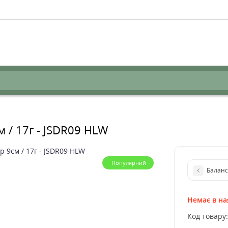
м / 17г - JSDR09 HLW
Популярний
Баланси
Немає в на
Код товару