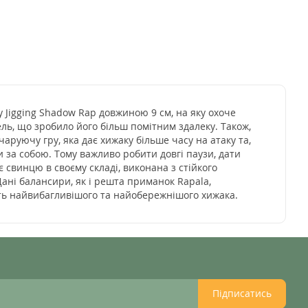
 Jigging Shadow Rap довжиною 9 см, на яку охоче
ь, що зробило його більш помітним здалеку. Також,
чаруючу гру, яка дає хижаку більше часу на атаку та,
 за собою. Тому важливо робити довгі паузи, дати
 свинцю в своєму складі, виконана з стійкого
Дані балансири, як і решта приманок Rapala,
ть найвибагливішого та найобережнішого хижака.
Підписатись