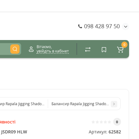
098 428 97 50
0
Вітаємо,
увійдіть в кабінет
р Rapala Jigging Shadow Rap 9см / 17г - JSDR09 BYR
Балансир Rapala Jigging Shadow Rap 9см / 17г - 
явності
0
:
JSDR09 HLW
Артикул:
62582