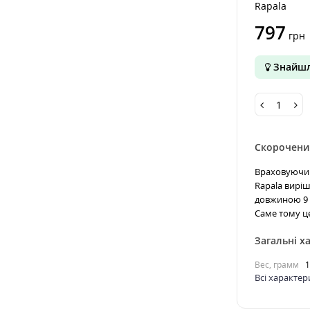
Rapala
797
грн
Знайшл
Скорочени
Враховуючи 
Rapala вирі
довжиною 9 с
Саме тому це
Загальні х
Вес, грамм
Всі характе