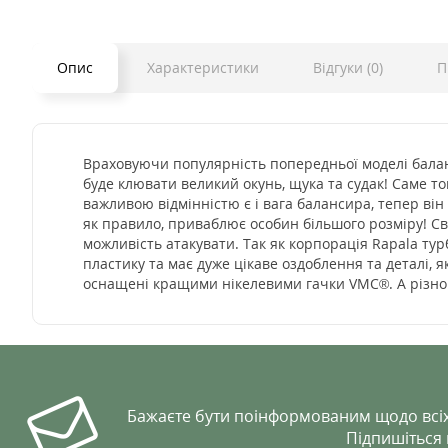
Опис
Характеристики
Відгуки (0)
П
Враховуючи популярність попередньої моделі баланс
буде клювати великий окунь, щука та судак! Саме 
важливою відмінністю є і вага балансира, тепер він 
як правило, приваблює особин більшого розміру! Св
можливість атакувати. Так як корпорація Rapala ту
пластику та має дуже цікаве оздоблення та деталі, 
оснащені кращими нікелевими гачки VMC®. А різно
Бажаєте бути поінформованим щодо всіх
Підпишіться