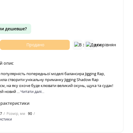
и дешевше?
Продано
й опис
популярність попередньої моделі балансира Jigging Rap,
шила створити унікальну приманку Jigging Shadow Rap
м, на яку охоче буде клювати великий окунь, щука та судак!
й новий ...
Читати далі...
арактеристики
17
Розмір, мм
90
ристики