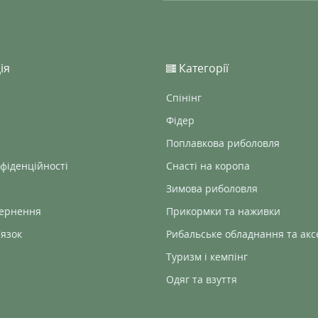
ія
Категорії
Спінінг
Фідер
Поплавкова риболовля
фіденційності
Снасті на коропа
Зимова риболовля
вернення
Прикормки та наживки
’язок
Рибальське обладнання та акс
Туризм і кемпінг
Одяг та взуття