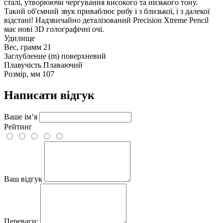
сталі, утворюючи чергування високого та низького тону.
Такий об'ємний звук приваблює рибу і з близької, і з далекої
відстані! Надзвичайно деталізований Precision Xtreme Pencil
має нові 3D голографічні очі.
Удилище
Вес, грамм
21
Заглубление (m)
поверхневий
Плавучість
Плаваючий
Розмір, мм
107
Написати відгук
Ваше ім’я
Рейтинг
Ваш відгук
Переваги: