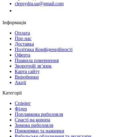
clepsydra.ua@gmail.com
Замовити дзвінок
Інформація
Оплата
Про нас
Доставка
Політика Конфіденційності
Оферта
Правила повернення
Зворотній зв’язок
Карта сайту
Виробники
Акції
Категорії
Спінінг
Фідер
Поплавкова риболовля
Снасті на коропа
Зимова риболовля
Прикормки та наживки
Рибальське обладнання та аксесуари