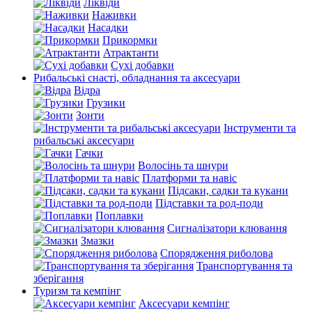
Ліквіди
Наживки
Насадки
Прикормки
Атрактанти
Сухі добавки
Рибальські снасті, обладнання та аксесуари
Відра
Грузики
Зонти
Інструменти та
рибальські аксесуари
Гачки
Волосінь та шнури
Платформи та навіс
Підсаки, садки та кукани
Підставки та род-поди
Поплавки
Сигналізатори клювання
Змазки
Спорядження риболова
Транспортування та
зберігання
Туризм та кемпінг
Аксесуари кемпінг