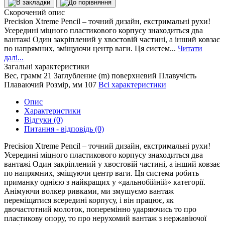
Скорочений опис
Precision Xtreme Pencil – точний дизайн, екстримальні рухи!
Усередині міцного пластикового корпусу знаходиться два
вантажі Один закріплений у хвостовій частині, а інший ковзає
по напрямних, зміщуючи центр ваги. Ця систем...
Читати
далі...
Загальні характеристики
Вес, грамм
21
Заглубление (m)
поверхневий
Плавучість
Плаваючий
Розмір, мм
107
Всі характеристики
Опис
Характеристики
Відгуки (0)
Питання - відповідь (0)
Precision Xtreme Pencil – точний дизайн, екстримальні рухи!
Усередині міцного пластикового корпусу знаходиться два
вантажі Один закріплений у хвостовій частині, а інший ковзає
по напрямних, зміщуючи центр ваги. Ця система робить
приманку однією з найкращих у «дальнобійній» категорії.
Анімуючи волкер ривками, ми змушуємо вантаж
переміщатися всередині корпусу, і він працює, як
двочастотний молоток, поперемінно ударяючись то про
пластикову опору, то про нерухомий вантаж з нержавіючої