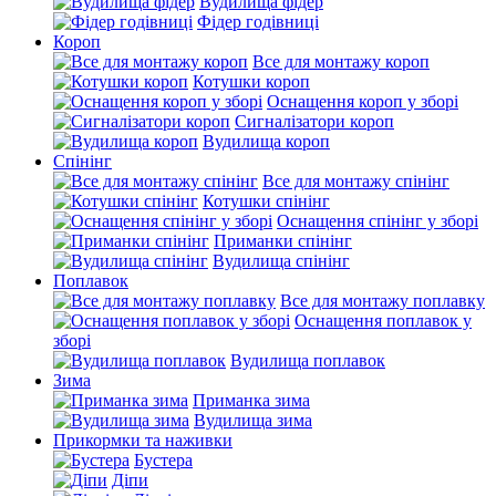
Вудилища фідер
Фідер годівниці
Короп
Все для монтажу короп
Котушки короп
Оснащення короп у зборі
Сигналізатори короп
Вудилища короп
Спінінг
Все для монтажу спінінг
Котушки спінінг
Оснащення спінінг у зборі
Приманки спінінг
Вудилища спінінг
Поплавок
Все для монтажу поплавку
Оснащення поплавок у
зборі
Вудилища поплавок
Зима
Приманка зима
Вудилища зима
Прикормки та наживки
Бустера
Діпи