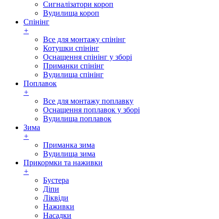
Сигналізатори короп
Вудилища короп
Спінінг
+
Все для монтажу спінінг
Котушки спінінг
Оснащення спінінг у зборі
Приманки спінінг
Вудилища спінінг
Поплавок
+
Все для монтажу поплавку
Оснащення поплавок у зборі
Вудилища поплавок
Зима
+
Приманка зима
Вудилища зима
Прикормки та наживки
+
Бустера
Діпи
Ліквіди
Наживки
Насадки