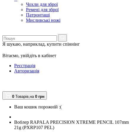
Чохли для зброї
Ремені для зброї
Патронташі
Мисливські ножі
Я шукаю, наприклад,
купити спіннінг
Вітаємо,
увійдіть в кабінет
Реєстрація
Авторизація
0
Товарів,
на
0
грн
Ваш кошик порожній :(
Воблер RAPALA PRECISION XTREME PENCIL 107mm
21g (PXRP107 PEL)