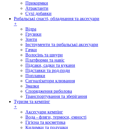
Прикормки
Атрактанти
Сухі добавки
Рибальські снасті, обладнання та аксесуари
+
Відра
Грузики
Зонти
Інструменти та рибальські аксесуари
Гачки
Волосінь та шнури
Платформи та навіс
Підсаки, садки та кукани
Підставки та род-поди
Поплавки
Сигналізатори клювання
Змазки
Спорядження риболова
Транспортування та зберігання
Туризм та кемпінг
+
Аксесуари кемпінг
Вода - фляги, термоси, ємності
Гігієна та косметика
Килимки та подушки