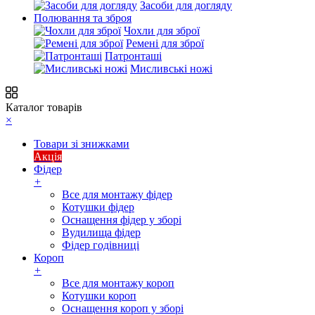
Засоби для догляду
Полювання та зброя
Чохли для зброї
Ремені для зброї
Патронташі
Мисливські ножі
Каталог товарів
×
Товари зі знижками
Акція
Фідер
+
Все для монтажу фідер
Котушки фідер
Оснащення фідер у зборі
Вудилища фідер
Фідер годівниці
Короп
+
Все для монтажу короп
Котушки короп
Оснащення короп у зборі