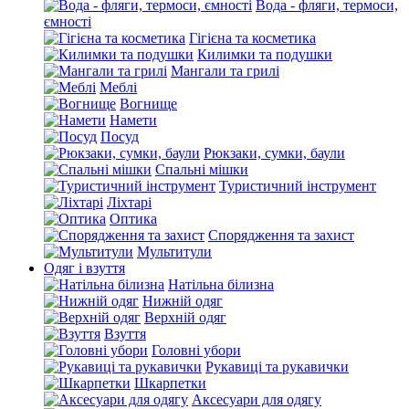
Вода - фляги, термоси,
ємності
Гігієна та косметика
Килимки та подушки
Мангали та грилі
Меблі
Вогнище
Намети
Посуд
Рюкзаки, сумки, баули
Спальні мішки
Туристичний інструмент
Ліхтарі
Оптика
Спорядження та захист
Мультитули
Одяг і взуття
Натільна білизна
Нижній одяг
Верхній одяг
Взуття
Головні убори
Рукавиці та рукавички
Шкарпетки
Аксесуари для одягу