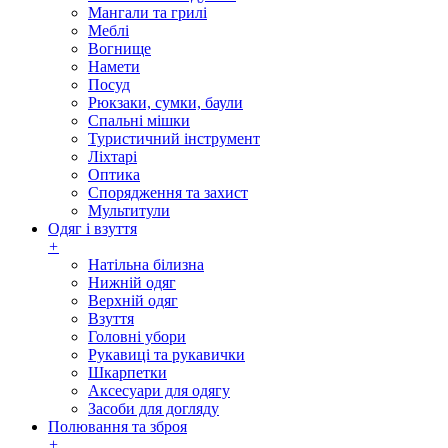
Мангали та грилі
Меблі
Вогнище
Намети
Посуд
Рюкзаки, сумки, баули
Спальні мішки
Туристичний інструмент
Ліхтарі
Оптика
Спорядження та захист
Мультитули
Одяг і взуття
+
Натільна білизна
Нижній одяг
Верхній одяг
Взуття
Головні убори
Рукавиці та рукавички
Шкарпетки
Аксесуари для одягу
Засоби для догляду
Полювання та зброя
+