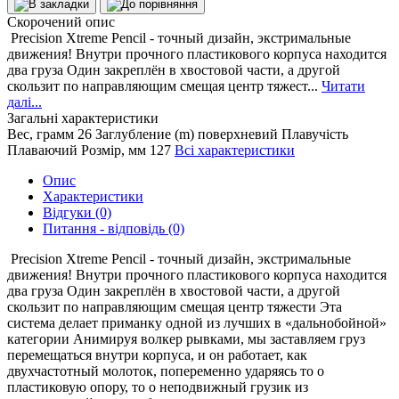
Скорочений опис
Precision Xtreme Pencil - точный дизайн, экстримальные
движения! Внутри прочного пластикового корпуса находится
два груза Один закреплён в хвостовой части, а другой
скользит по направляющим смещая центр тяжест...
Читати
далі...
Загальні характеристики
Вес, грамм
26
Заглубление (m)
поверхневий
Плавучість
Плаваючий
Розмір, мм
127
Всі характеристики
Опис
Характеристики
Відгуки (0)
Питання - відповідь (0)
Precision Xtreme Pencil - точный дизайн, экстримальные
движения! Внутри прочного пластикового корпуса находится
два груза Один закреплён в хвостовой части, а другой
скользит по направляющим смещая центр тяжести Эта
система делает приманку одной из лучших в «дальнобойной»
категории Анимируя волкер рывками, мы заставляем груз
перемещаться внутри корпуса, и он работает, как
двухчастотный молоток, попеременно ударяясь то о
пластиковую опору, то о неподвижный грузик из