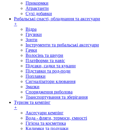
Прикормки
Атрактанти
Сухі добавки
Рибальські снасті, обладнання та аксесуари
+
Відра
Грузики
Зонти
Інструменти та рибальські аксесуари
Гачки
Волосінь та шнури
Платформи та навіс
Підсаки, садки та кукани
Підставки та род-поди
Поплавки
Сигналізатори клювання
Змазки
Спорядження риболова
Транспортування та зберігання
Туризм та кемпінг
+
Аксесуари кемпінг
Вода - фляги, термоси, ємності
Гігієна та косметика
Килимки та подушки