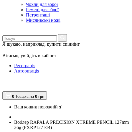
Чохли для зброї
Ремені для зброї
Патронташі
Мисливські ножі
Я шукаю, наприклад,
купити спіннінг
Вітаємо,
увійдіть в кабінет
Реєстрація
Авторизація
0
Товарів,
на
0
грн
Ваш кошик порожній :(
Воблер RAPALA PRECISION XTREME PENCIL 127mm
26g (PXRP127 EB)