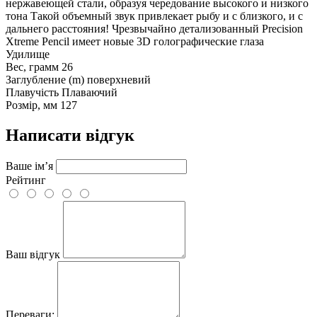
нержавеющей стали, образуя чередование высокого и низкого
тона Такой объемный звук привлекает рыбу и с близкого, и с
дальнего расстояния! Чрезвычайно детализованный Precision
Xtreme Pencil имеет новые 3D голографические глаза
Удилище
Вес, грамм
26
Заглубление (m)
поверхневий
Плавучість
Плаваючий
Розмір, мм
127
Написати відгук
Ваше ім’я
Рейтинг
Ваш відгук
Переваги: