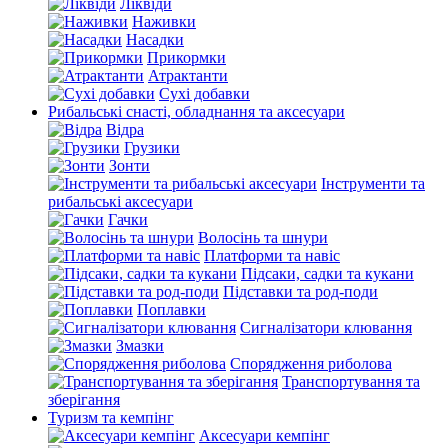
Ліквіди
Наживки
Насадки
Прикормки
Атрактанти
Сухі добавки
Рибальські снасті, обладнання та аксесуари
Відра
Грузики
Зонти
Інструменти та
рибальські аксесуари
Гачки
Волосінь та шнури
Платформи та навіс
Підсаки, садки та кукани
Підставки та род-поди
Поплавки
Сигналізатори клювання
Змазки
Спорядження риболова
Транспортування та
зберігання
Туризм та кемпінг
Аксесуари кемпінг