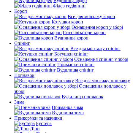
Вудилища фідер
Фідер годівниці
Короп
Все для монтажу короп
Котушки короп
Оснащення короп у зборі
Сигналізатори короп
Вудилища короп
Спінінг
Все для монтажу спінінг
Котушки спінінг
Оснащення спінінг у зборі
Приманки спінінг
Вудилища спінінг
Поплавок
Все для монтажу поплавку
Оснащення поплавок у
зборі
Вудилища поплавок
Зима
Приманка зима
Вудилища зима
Прикормки та наживки
Бустера
Діпи