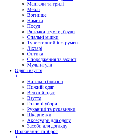
Мангали та грилі
Меблі
Вогнище
Намети
Посуд
Рюкзаки, сумки, баули
Спальні мішки
Туристичний інструмент
Ліхтарі
Оптика
Спорядження та захист
Мультитули
Одяг і взуття
+
Натільна білизна
Нижній одяг
Верхній одяг
Взуття
Головні убори
Рукавиці та рукавички
Шкарпетки
Аксесуари для одягу
Засоби для догляду
Полювання та зброя
+