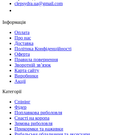
clepsydra.ua@gmail.com
Замовити дзвінок
Інформація
Оплата
Про нас
Доставка
Політика Конфіденційності
Оферта
Правила повернення
Зворотній зв’язок
Карта сайту
Виробники
Акції
Категорії
Спінінг
Фідер
Поплавкова риболовля
Снасті на коропа
Зимова риболовля
Прикормки та наживки
Рибальське обладнання та аксесуари