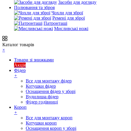
Засоби для догляду
Полювання та зброя
Чохли для зброї
Ремені для зброї
Патронташі
Мисливські ножі
Каталог товарів
×
Товари зі знижками
Акція
Фідер
+
Все для монтажу фідер
Котушки фідер
Оснащення фідер у зборі
Вудилища фідер
Фідер годівниці
Короп
+
Все для монтажу короп
Котушки короп
Оснащення короп у зборі