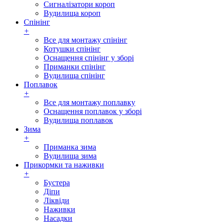
Сигналізатори короп
Вудилища короп
Спінінг
+
Все для монтажу спінінг
Котушки спінінг
Оснащення спінінг у зборі
Приманки спінінг
Вудилища спінінг
Поплавок
+
Все для монтажу поплавку
Оснащення поплавок у зборі
Вудилища поплавок
Зима
+
Приманка зима
Вудилища зима
Прикормки та наживки
+
Бустера
Діпи
Ліквіди
Наживки
Насадки