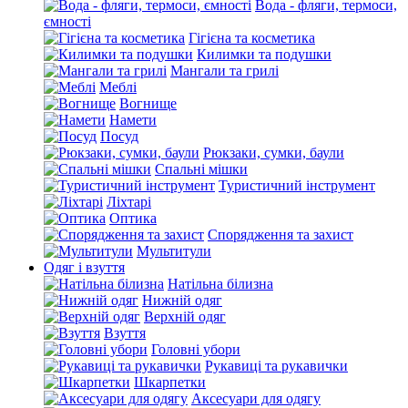
Вода - фляги, термоси,
ємності
Гігієна та косметика
Килимки та подушки
Мангали та грилі
Меблі
Вогнище
Намети
Посуд
Рюкзаки, сумки, баули
Спальні мішки
Туристичний інструмент
Ліхтарі
Оптика
Спорядження та захист
Мультитули
Одяг і взуття
Натільна білизна
Нижній одяг
Верхній одяг
Взуття
Головні убори
Рукавиці та рукавички
Шкарпетки
Аксесуари для одягу