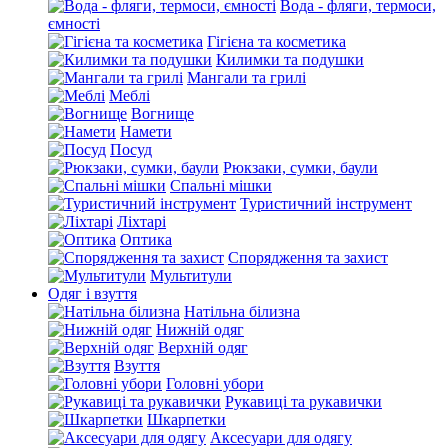
Вода - фляги, термоси,
ємності
Гігієна та косметика
Килимки та подушки
Мангали та грилі
Меблі
Вогнище
Намети
Посуд
Рюкзаки, сумки, баули
Спальні мішки
Туристичний інструмент
Ліхтарі
Оптика
Спорядження та захист
Мультитули
Одяг і взуття
Натільна білизна
Нижній одяг
Верхній одяг
Взуття
Головні убори
Рукавиці та рукавички
Шкарпетки
Аксесуари для одягу