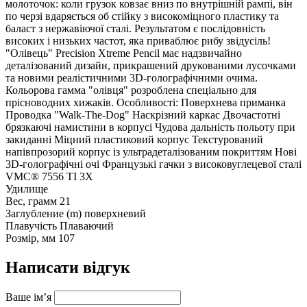
молоточок: коли грузок ковзає вниз по внутрішній рампі, він
по черзі вдаряється об стійку з високоміцного пластику та
баласт з нержавіючої сталі. Результатом є послідовність
високих і низьких частот, яка приваблює рибу звідусіль!
"Олівець" Precision Xtreme Pencil має надзвичайно
деталізований дизайн, прикрашений друкованими лусочками
та новими реалістичними 3D-голографічними очима.
Кольорова гамма "олівця" розроблена спеціально для
прісноводних хижаків. Особливості: Поверхнева приманка
Проводка "Walk-The-Dog" Наскрізний каркас Двочастотні
брязкаючі намистини в корпусі Чудова дальність польоту при
закиданні Міцний пластиковий корпус Текстурований
напівпрозорий корпус із ультрадеталізованим покриттям Нові
3D-голографічні очі Французькі гачки з високовуглецевої сталі
VMC® 7556 TI 3X
Удилище
Вес, грамм
21
Заглубление (m)
поверхневий
Плавучість
Плаваючий
Розмір, мм
107
Написати відгук
Ваше ім’я