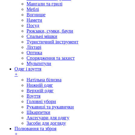
Мангали та грилі
Меблі
Вогнище
Намети
Посуд
Рюкзаки, сумки, баули
Спальні мішки
Туристичний інструмент
Ліхтарі
Оптика
Спорядження та захист
Мультитули
Одяг і взуття
+
Натільна білизна
Нижній одяг
Верхній одяг
Взуття
Головні убори
Рукавиці та рукавички
Шкарпетки
Аксесуари для одягу
Засоби для догляду
Полювання та зброя
+