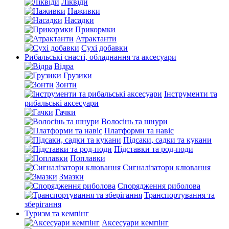
Ліквіди
Наживки
Насадки
Прикормки
Атрактанти
Сухі добавки
Рибальські снасті, обладнання та аксесуари
Відра
Грузики
Зонти
Інструменти та
рибальські аксесуари
Гачки
Волосінь та шнури
Платформи та навіс
Підсаки, садки та кукани
Підставки та род-поди
Поплавки
Сигналізатори клювання
Змазки
Спорядження риболова
Транспортування та
зберігання
Туризм та кемпінг
Аксесуари кемпінг