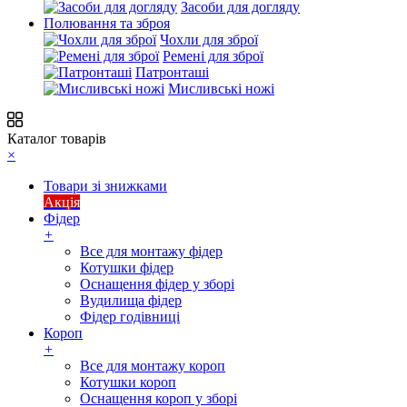
Засоби для догляду
Полювання та зброя
Чохли для зброї
Ремені для зброї
Патронташі
Мисливські ножі
Каталог товарів
×
Товари зі знижками
Акція
Фідер
+
Все для монтажу фідер
Котушки фідер
Оснащення фідер у зборі
Вудилища фідер
Фідер годівниці
Короп
+
Все для монтажу короп
Котушки короп
Оснащення короп у зборі