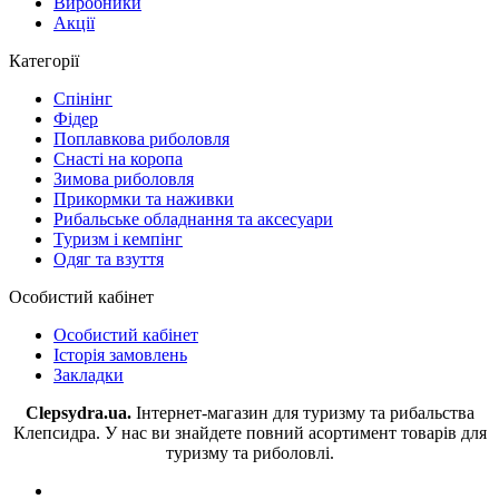
Виробники
Акції
Категорії
Спінінг
Фідер
Поплавкова риболовля
Снасті на коропа
Зимова риболовля
Прикормки та наживки
Рибальське обладнання та аксесуари
Туризм і кемпінг
Одяг та взуття
Особистий кабінет
Особистий кабінет
Історія замовлень
Закладки
Clepsydra.ua.
Інтернет-магазин для туризму та рибальства
Клепсидра. У нас ви знайдете повний асортимент товарів для
туризму та риболовлі.