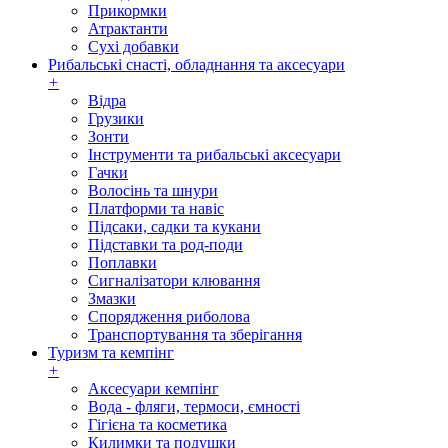
Прикормки
Атрактанти
Сухі добавки
Рибальські снасті, обладнання та аксесуари
+
Відра
Грузики
Зонти
Інструменти та рибальські аксесуари
Гачки
Волосінь та шнури
Платформи та навіс
Підсаки, садки та кукани
Підставки та род-поди
Поплавки
Сигналізатори клювання
Змазки
Спорядження риболова
Транспортування та зберігання
Туризм та кемпінг
+
Аксесуари кемпінг
Вода - фляги, термоси, ємності
Гігієна та косметика
Килимки та подушки