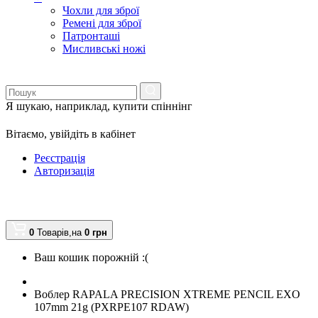
Чохли для зброї
Ремені для зброї
Патронташі
Мисливські ножі
Я шукаю, наприклад,
купити спіннінг
Вітаємо,
увійдіть в кабінет
Реєстрація
Авторизація
0
Товарів,
на
0
грн
Ваш кошик порожній :(
Воблер RAPALA PRECISION XTREME PENCIL EXO
107mm 21g (PXRPE107 RDAW)