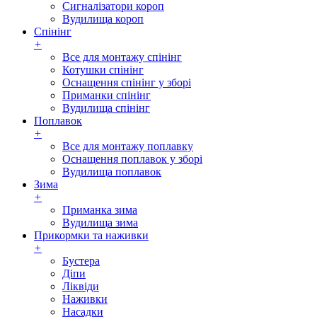
Сигналізатори короп
Вудилища короп
Спінінг
+
Все для монтажу спінінг
Котушки спінінг
Оснащення спінінг у зборі
Приманки спінінг
Вудилища спінінг
Поплавок
+
Все для монтажу поплавку
Оснащення поплавок у зборі
Вудилища поплавок
Зима
+
Приманка зима
Вудилища зима
Прикормки та наживки
+
Бустера
Діпи
Ліквіди
Наживки
Насадки