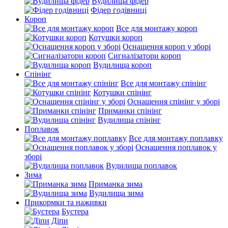
Вудилища фідер
Фідер годівниці
Короп
Все для монтажу короп
Котушки короп
Оснащення короп у зборі
Сигналізатори короп
Вудилища короп
Спінінг
Все для монтажу спінінг
Котушки спінінг
Оснащення спінінг у зборі
Приманки спінінг
Вудилища спінінг
Поплавок
Все для монтажу поплавку
Оснащення поплавок у
зборі
Вудилища поплавок
Зима
Приманка зима
Вудилища зима
Прикормки та наживки
Бустера
Діпи