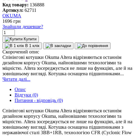
Код товару:
136888
Артикул:
62711
OKUMA
1696
грн
Знайшли дешевше?
Купити
В 1 клік
Скорочений опис
Спінінгові котушки Okuma Altera відрізняються останнім
дизайном корпусу Okuma, найновішими технологіями та
міцністю. Altera зосереджується не лише на функціях, але й на
зовнішньому вигляді. Котушка оснащена підшипниками...
Читати далі...
Опис
Відгуки (0)
Питання - відповідь (0)
Спінінгові котушки Okuma Altera відрізняються останнім
дизайном корпусу Okuma, найновішими технологіями та
міцністю. Altera зосереджується не лише на функціях, але й на
зовнішньому вигляді. Котушка оснащена підшипниками з
нержавіючої сталі 3BB+1RB, технологією CFR (Cyclonic Flow