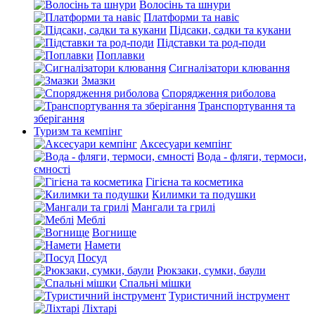
Волосінь та шнури
Платформи та навіс
Підсаки, садки та кукани
Підставки та род-поди
Поплавки
Сигналізатори клювання
Змазки
Спорядження риболова
Транспортування та
зберігання
Туризм та кемпінг
Аксесуари кемпінг
Вода - фляги, термоси,
ємності
Гігієна та косметика
Килимки та подушки
Мангали та грилі
Меблі
Вогнище
Намети
Посуд
Рюкзаки, сумки, баули
Спальні мішки
Туристичний інструмент
Ліхтарі