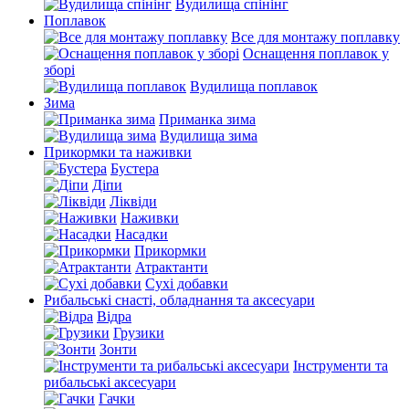
Вудилища спінінг
Поплавок
Все для монтажу поплавку
Оснащення поплавок у
зборі
Вудилища поплавок
Зима
Приманка зима
Вудилища зима
Прикормки та наживки
Бустера
Діпи
Ліквіди
Наживки
Насадки
Прикормки
Атрактанти
Сухі добавки
Рибальські снасті, обладнання та аксесуари
Відра
Грузики
Зонти
Інструменти та
рибальські аксесуари
Гачки