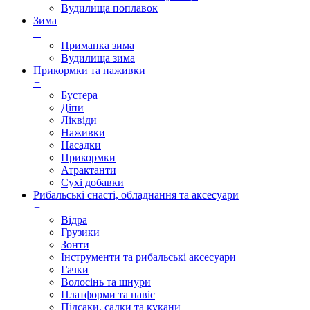
Вудилища поплавок
Зима
+
Приманка зима
Вудилища зима
Прикормки та наживки
+
Бустера
Діпи
Ліквіди
Наживки
Насадки
Прикормки
Атрактанти
Сухі добавки
Рибальські снасті, обладнання та аксесуари
+
Відра
Грузики
Зонти
Інструменти та рибальські аксесуари
Гачки
Волосінь та шнури
Платформи та навіс
Підсаки, садки та кукани