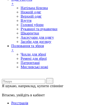
+
Натільна білизна
Нижній одяг
Верхній одяг
Взуття
Головні убори
Рукавиці та рукавички
Шкарпетки
Аксесуари для одягу
Засоби для догляду
Полювання та зброя
+
Чохли для зброї
Ремені для зброї
Патронташі
Мисливські ножі
Я шукаю, наприклад,
купити спіннінг
Вітаємо,
увійдіть в кабінет
Реєстрація