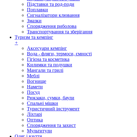
Підставки та род-поди
Поплавки
Сигналізатори клювання
Змазки
Спорядження риболова
Транспортування та зберігання
Туризм та кемпінг
+
Аксесуари кемпінг
Вода - фляги, термоси, ємності
Гігієна та косметика
Килимки та подушки
Мангали та грилі
Меблі
Вогнище
Намети
Посуд
Рюкзаки, сумки, баули
Спальні мішки
Туристичний інструмент
Ліхтарі
Оптика
Спорядження та захист
Мультитули
Одяг і взуття