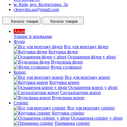
м. Київ, вул. Колекторна, 3а
clepsydra.ua@gmail.com
Каталог товарів
Каталог товарів
Акція
Товари зі знижками
Фідер
Все для монтажу фідер
Котушки фідер
Оснащення фідер у зборі
Вудилища фідер
Фідер годівниці
Короп
Все для монтажу короп
Котушки короп
Оснащення короп у зборі
Сигналізатори короп
Вудилища короп
Спінінг
Все для монтажу спінінг
Котушки спінінг
Оснащення спінінг у зборі
Приманки спінінг