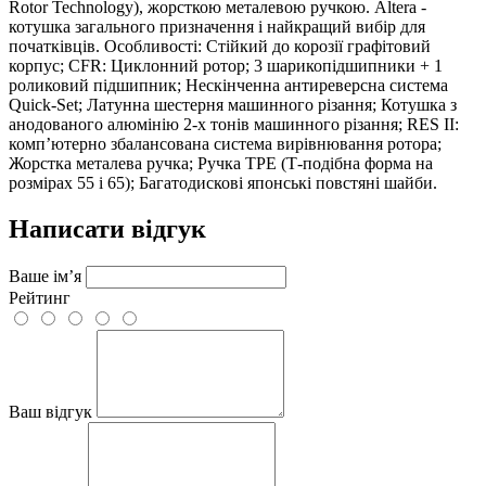
Rotor Technology), жорсткою металевою ручкою. Altera -
котушка загального призначення і найкращий вибір для
початківців. Особливості: Стійкий до корозії графітовий
корпус; CFR: Циклонний ротор; 3 шарикопідшипники + 1
роликовий підшипник; Нескінченна антиреверсна система
Quick-Set; Латунна шестерня машинного різання; Котушка з
анодованого алюмінію 2-х тонів машинного різання; RES II:
комп’ютерно збалансована система вирівнювання ротора;
Жорстка металева ручка; Ручка TPE (Т-подібна форма на
розмірах 55 і 65); Багатодискові японські повстяні шайби.
Написати відгук
Ваше ім’я
Рейтинг
Ваш відгук