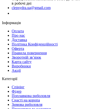
в робочі дні
clepsydra.ua@gmail.com
Замовити дзвінок
Інформація
Оплата
Про нас
Доставка
Політика Конфіденційності
Оферта
Правила повернення
Зворотній зв’язок
Карта сайту
Виробники
Акції
Категорії
Спінінг
Фідер
Поплавкова риболовля
Снасті на коропа
Зимова риболовля
Прикормки та наживки