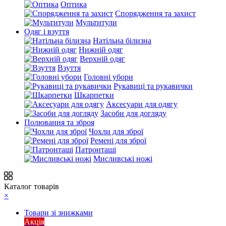
Оптика
Спорядження та захист
Мультитули
Одяг і взуття
Натільна білизна
Нижній одяг
Верхній одяг
Взуття
Головні убори
Рукавиці та рукавички
Шкарпетки
Аксесуари для одягу
Засоби для догляду
Полювання та зброя
Чохли для зброї
Ремені для зброї
Патронташі
Мисливські ножі
Каталог товарів
×
Товари зі знижками
Акція