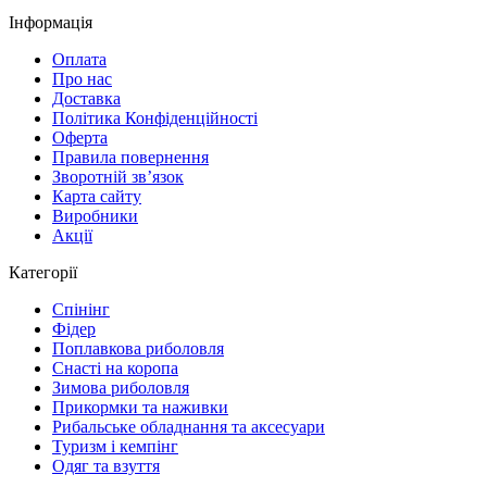
Інформація
Оплата
Про нас
Доставка
Політика Конфіденційності
Оферта
Правила повернення
Зворотній зв’язок
Карта сайту
Виробники
Акції
Категорії
Спінінг
Фідер
Поплавкова риболовля
Снасті на коропа
Зимова риболовля
Прикормки та наживки
Рибальське обладнання та аксесуари
Туризм і кемпінг
Одяг та взуття