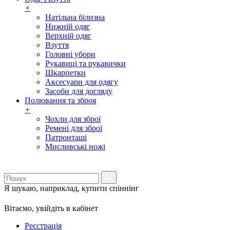
+
Натільна білизна
Нижній одяг
Верхній одяг
Взуття
Головні убори
Рукавиці та рукавички
Шкарпетки
Аксесуари для одягу
Засоби для догляду
Полювання та зброя
+
Чохли для зброї
Ремені для зброї
Патронташі
Мисливські ножі
Я шукаю, наприклад,
купити спіннінг
Вітаємо,
увійдіть в кабінет
Реєстрація