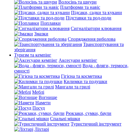
Волосінь та шнури
Платформи та навіс
Підсаки, садки та кукани
Підставки та род-поди
Поплавки
Сигналізатори клювання
Змазки
Спорядження риболова
Транспортування та
зберігання
Туризм та кемпінг
Аксесуари кемпінг
Вода - фляги, термоси,
ємності
Гігієна та косметика
Килимки та подушки
Мангали та грилі
Меблі
Вогнище
Намети
Посуд
Рюкзаки, сумки, баули
Спальні мішки
Туристичний інструмент
Ліхтарі