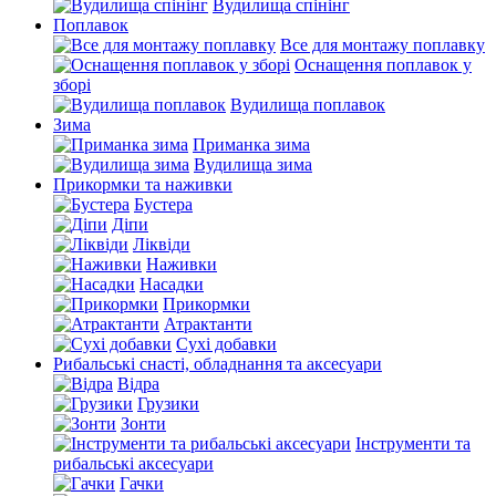
Вудилища спінінг
Поплавок
Все для монтажу поплавку
Оснащення поплавок у
зборі
Вудилища поплавок
Зима
Приманка зима
Вудилища зима
Прикормки та наживки
Бустера
Діпи
Ліквіди
Наживки
Насадки
Прикормки
Атрактанти
Сухі добавки
Рибальські снасті, обладнання та аксесуари
Відра
Грузики
Зонти
Інструменти та
рибальські аксесуари
Гачки