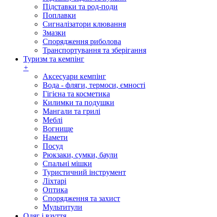
Підставки та род-поди
Поплавки
Сигналізатори клювання
Змазки
Спорядження риболова
Транспортування та зберігання
Туризм та кемпінг
+
Аксесуари кемпінг
Вода - фляги, термоси, ємності
Гігієна та косметика
Килимки та подушки
Мангали та грилі
Меблі
Вогнище
Намети
Посуд
Рюкзаки, сумки, баули
Спальні мішки
Туристичний інструмент
Ліхтарі
Оптика
Спорядження та захист
Мультитули
Одяг і взуття