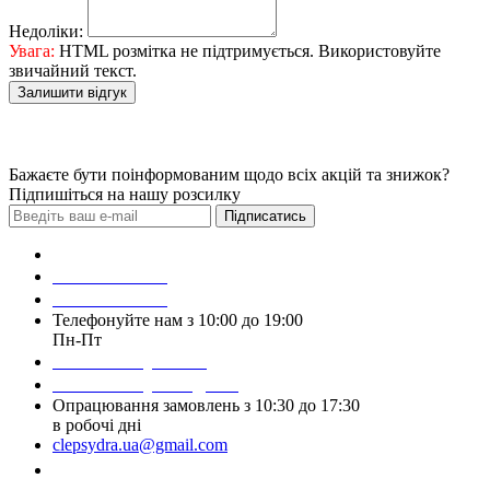
Недоліки:
Увага:
HTML розмітка не підтримується. Використовуйте
звичайний текст.
Залишити відгук
Бажаєте бути поінформованим щодо всіх акцій та знижок?
Підпишіться на нашу розсилку
Підписатись
Зробити замовлення
098 428 97 50
093 384 22 59
Телефонуйте нам з 10:00 до 19:00
Пн-Пт
Написати у Viber
Написати у Telegram
Опрацювання замовлень з 10:30 до 17:30
в робочі дні
clepsydra.ua@gmail.com
Замовити дзвінок