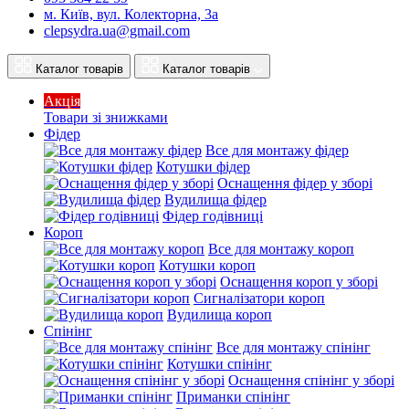
м. Київ, вул. Колекторна, 3а
clepsydra.ua@gmail.com
Каталог товарів
Каталог товарів
Акція
Товари зі знижками
Фідер
Все для монтажу фідер
Котушки фідер
Оснащення фідер у зборі
Вудилища фідер
Фідер годівниці
Короп
Все для монтажу короп
Котушки короп
Оснащення короп у зборі
Сигналізатори короп
Вудилища короп
Спінінг
Все для монтажу спінінг
Котушки спінінг
Оснащення спінінг у зборі
Приманки спінінг