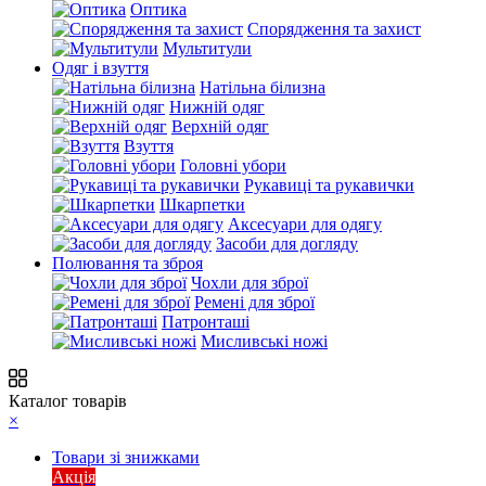
Оптика
Спорядження та захист
Мультитули
Одяг і взуття
Натільна білизна
Нижній одяг
Верхній одяг
Взуття
Головні убори
Рукавиці та рукавички
Шкарпетки
Аксесуари для одягу
Засоби для догляду
Полювання та зброя
Чохли для зброї
Ремені для зброї
Патронташі
Мисливські ножі
Каталог товарів
×
Товари зі знижками
Акція