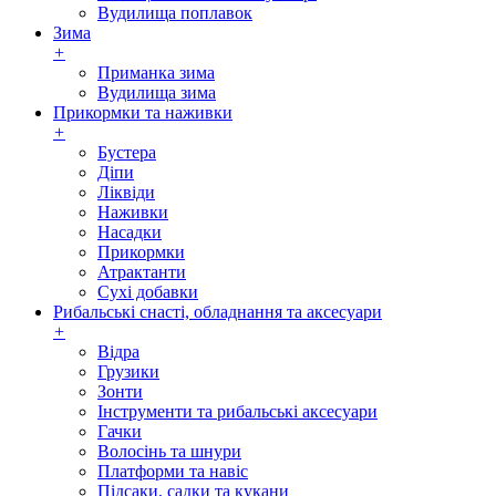
Вудилища поплавок
Зима
+
Приманка зима
Вудилища зима
Прикормки та наживки
+
Бустера
Діпи
Ліквіди
Наживки
Насадки
Прикормки
Атрактанти
Сухі добавки
Рибальські снасті, обладнання та аксесуари
+
Відра
Грузики
Зонти
Інструменти та рибальські аксесуари
Гачки
Волосінь та шнури
Платформи та навіс
Підсаки, садки та кукани