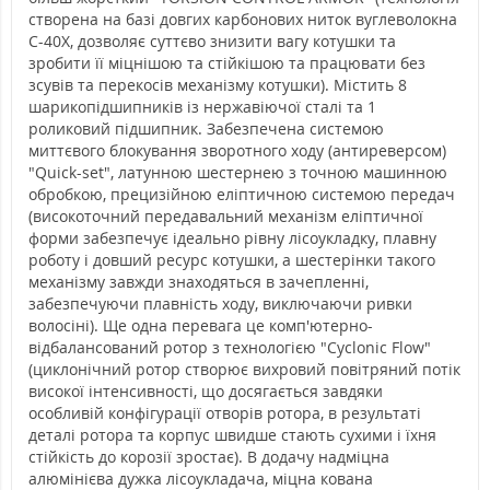
створена на базі довгих карбонових ниток вуглеволокна
C-40X, дозволяє суттєво знизити вагу котушки та
зробити її міцнішою та стійкішою та працювати без
зсувів та перекосів механізму котушки). Містить 8
шарикопідшипників із нержавіючої сталі та 1
роликовий підшипник. Забезпечена системою
миттєвого блокування зворотного ходу (антиреверсом)
"Quick-set", латунною шестернею з точною машинною
обробкою, прецизійною еліптичною системою передач
(високоточний передавальний механізм еліптичної
форми забезпечує ідеально рівну лісоукладку, плавну
роботу і довший ресурс котушки, а шестерінки такого
механізму завжди знаходяться в зачепленні,
забезпечуючи плавність ходу, виключаючи ривки
волосіні). Ще одна перевага це комп'ютерно-
відбалансований ротор з технологією "Cyclonic Flow"
(циклонічний ротор створює вихровий повітряний потік
високої інтенсивності, що досягається завдяки
особливій конфігурації отворів ротора, в результаті
деталі ротора та корпус швидше стають сухими і їхня
стійкість до корозії зростає). В додачу надміцна
алюмінієва дужка лісоукладача, міцна кована