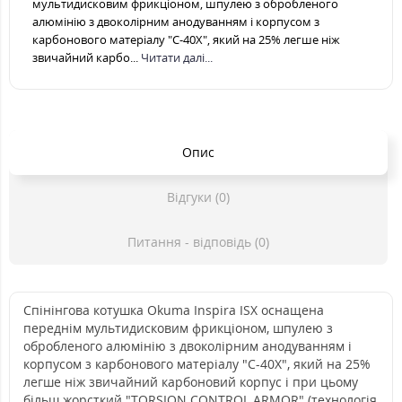
мультидисковим фрикціоном, шпулею з обробленого
алюмінію з двоколірним анодуванням і корпусом з
карбонового матеріалу "C-40X", який на 25% легше ніж
звичайний карбо...
Читати далі...
Опис
Відгуки (0)
Питання - відповідь (0)
Спінінгова котушка Okuma Inspira ISX оснащена
переднім мультидисковим фрикціоном, шпулею з
обробленого алюмінію з двоколірним анодуванням і
корпусом з карбонового матеріалу "C-40X", який на 25%
легше ніж звичайний карбоновий корпус і при цьому
більш жорсткий "TORSION CONTROL ARMOR" (технологія