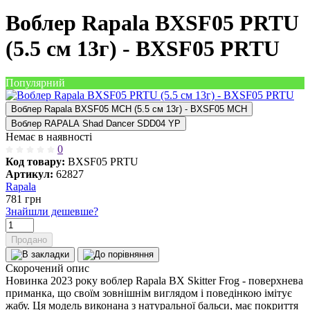
Воблер Rapala BXSF05 PRTU
(5.5 см 13г) - BXSF05 PRTU
Популярний
Воблер Rapala BXSF05 MCH (5.5 см 13г) - BXSF05 MCH
Воблер RAPALA Shad Dancer SDD04 YP
Немає в наявності
0
Код товару:
BXSF05 PRTU
Артикул:
62827
Rapala
781
грн
Знайшли дешевше?
Продано
Скорочений опис
Новинка 2023 року воблер Rapala BX Skitter Frog - поверхнева
приманка, що своїм зовнішнім виглядом і поведінкою імітує
жабу. Ця модель виконана з натуральної бальси, має покриття