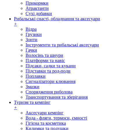
Прикормки
Атрактанти
Сухі добавки
Рибальські снасті, обладнання та аксесуари
+
Відра
Грузики
Зонти
Інструменти та рибальські аксесуари
Гачки
Волосінь та шнури
Платформи та навіс
Підсаки, садки та кукани
Підставки та род-поди
Поплавки
Сигналізатори клювання
Змазки
Спорядження риболова
Транспортування та зберігання
Туризм та кемпінг
+
Аксесуари кемпінг
Вода - фляги, термоси, ємності
Гігієна та косметика
Килимки та подушки