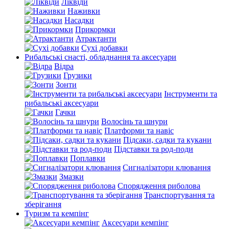
Ліквіди
Наживки
Насадки
Прикормки
Атрактанти
Сухі добавки
Рибальські снасті, обладнання та аксесуари
Відра
Грузики
Зонти
Інструменти та
рибальські аксесуари
Гачки
Волосінь та шнури
Платформи та навіс
Підсаки, садки та кукани
Підставки та род-поди
Поплавки
Сигналізатори клювання
Змазки
Спорядження риболова
Транспортування та
зберігання
Туризм та кемпінг
Аксесуари кемпінг