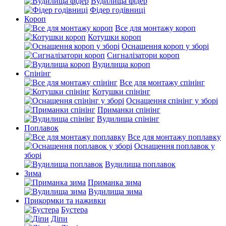
Вудилища фідер
Фідер годівниці
Короп
Все для монтажу короп
Котушки короп
Оснащення короп у зборі
Сигналізатори короп
Вудилища короп
Спінінг
Все для монтажу спінінг
Котушки спінінг
Оснащення спінінг у зборі
Приманки спінінг
Вудилища спінінг
Поплавок
Все для монтажу поплавку
Оснащення поплавок у
зборі
Вудилища поплавок
Зима
Приманка зима
Вудилища зима
Прикормки та наживки
Бустера
Діпи