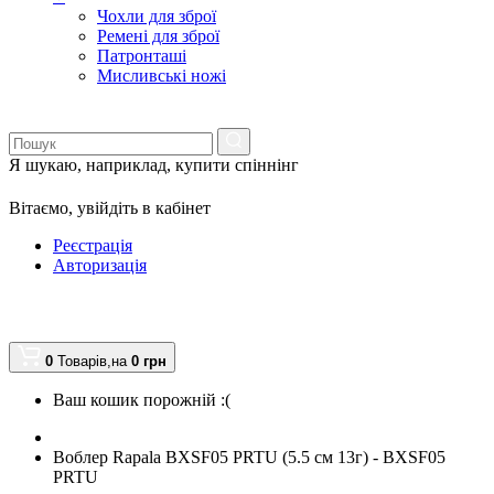
Чохли для зброї
Ремені для зброї
Патронташі
Мисливські ножі
Я шукаю, наприклад,
купити спіннінг
Вітаємо,
увійдіть в кабінет
Реєстрація
Авторизація
0
Товарів,
на
0
грн
Ваш кошик порожній :(
Воблер Rapala BXSF05 PRTU (5.5 см 13г) - BXSF05
PRTU