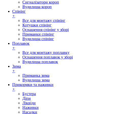
Сигналізатори короп
Вудилища короп
Спінінг
+
Все для монтажу спінінг
Котушки спінінг
Оснащення спінінг у зборі
Приманки спінінг
Вудилища спінінг
Поплавок
+
Все для монтажу поплавку
Оснащення поплавок у зборі
Вудилища поплавок
Зима
+
Приманка зима
Вудилища зима
Прикормки та наживки
+
Бустера
Діпи
Ліквіди
Наживки
Насадки