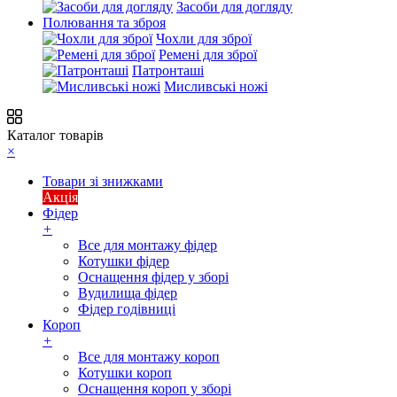
Засоби для догляду
Полювання та зброя
Чохли для зброї
Ремені для зброї
Патронташі
Мисливські ножі
Каталог товарів
×
Товари зі знижками
Акція
Фідер
+
Все для монтажу фідер
Котушки фідер
Оснащення фідер у зборі
Вудилища фідер
Фідер годівниці
Короп
+
Все для монтажу короп
Котушки короп
Оснащення короп у зборі