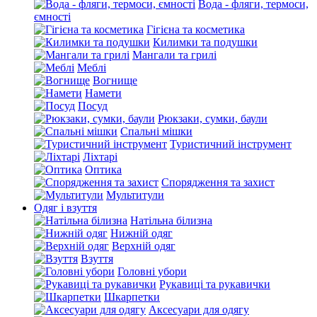
Вода - фляги, термоси,
ємності
Гігієна та косметика
Килимки та подушки
Мангали та грилі
Меблі
Вогнище
Намети
Посуд
Рюкзаки, сумки, баули
Спальні мішки
Туристичний інструмент
Ліхтарі
Оптика
Спорядження та захист
Мультитули
Одяг і взуття
Натільна білизна
Нижній одяг
Верхній одяг
Взуття
Головні убори
Рукавиці та рукавички
Шкарпетки
Аксесуари для одягу