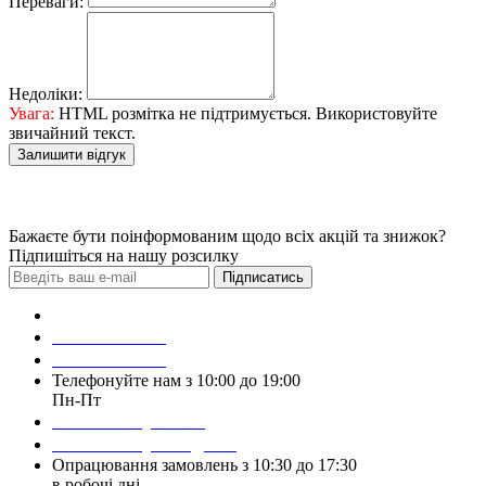
Переваги:
Недоліки:
Увага:
HTML розмітка не підтримується. Використовуйте
звичайний текст.
Залишити відгук
Бажаєте бути поінформованим щодо всіх акцій та знижок?
Підпишіться на нашу розсилку
Підписатись
Зробити замовлення
098 428 97 50
093 384 22 59
Телефонуйте нам з 10:00 до 19:00
Пн-Пт
Написати у Viber
Написати у Telegram
Опрацювання замовлень з 10:30 до 17:30
в робочі дні