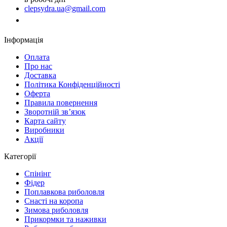
clepsydra.ua@gmail.com
Замовити дзвінок
Інформація
Оплата
Про нас
Доставка
Політика Конфіденційності
Оферта
Правила повернення
Зворотній зв’язок
Карта сайту
Виробники
Акції
Категорії
Спінінг
Фідер
Поплавкова риболовля
Снасті на коропа
Зимова риболовля
Прикормки та наживки