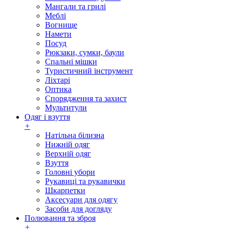
Мангали та грилі
Меблі
Вогнище
Намети
Посуд
Рюкзаки, сумки, баули
Спальні мішки
Туристичний інструмент
Ліхтарі
Оптика
Спорядження та захист
Мультитули
Одяг і взуття
+
Натільна білизна
Нижній одяг
Верхній одяг
Взуття
Головні убори
Рукавиці та рукавички
Шкарпетки
Аксесуари для одягу
Засоби для догляду
Полювання та зброя
+