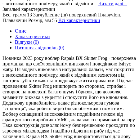
з високоміцного полімеру, який є відмінни...
Читати далі...
Загальні характеристики
Вес, грамм
13
Заглубление (m)
поверхневий
Плавучість
Плаваючий
Розмір, мм
55
Всі характеристики
Опис
Характеристики
Відгуки (0)
Питання - відповідь (0)
Новинка 2023 року воблер Rapala BX Skitter Frog - поверхнева
приманка, що своїм зовнішнім виглядом і поведінкою імітує
жабу. Ця модель виконана з натуральної бальси, має покриття
з високоміцного полімеру, який є відмінним захистом від
гострих зубів хижака та продовжує життя приманки. Під час
проведення Skitter Frog нишпорить по сторонах, стрибає і
створює на поверхні багато шуму і бризок, що дозволяє
виманити хижака з укриття і спокусити його на клювання.
Додаткову привабливість надає різнокольорова гумова
"спідниця", яка робить виріб більш об'ємним і помітним.
Воблер оснащений високоякісним подвійним гачком від
французького виробника VMC, жала якого спрямовані нагору.
Така конструкція дозволяє йому безперешкодно проходити по
зарослих мілководдям і надійно підчепити рибу під час
клювання. Rapala BX Skitter Frog використовується для лову