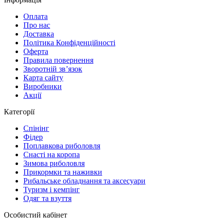
Оплата
Про нас
Доставка
Політика Конфіденційності
Оферта
Правила повернення
Зворотній зв’язок
Карта сайту
Виробники
Акції
Категорії
Спінінг
Фідер
Поплавкова риболовля
Снасті на коропа
Зимова риболовля
Прикормки та наживки
Рибальське обладнання та аксесуари
Туризм і кемпінг
Одяг та взуття
Особистий кабінет