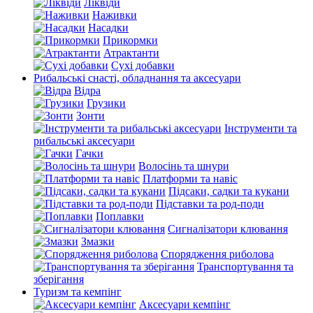
Ліквіди
Наживки
Насадки
Прикормки
Атрактанти
Сухі добавки
Рибальські снасті, обладнання та аксесуари
Відра
Грузики
Зонти
Інструменти та
рибальські аксесуари
Гачки
Волосінь та шнури
Платформи та навіс
Підсаки, садки та кукани
Підставки та род-поди
Поплавки
Сигналізатори клювання
Змазки
Спорядження риболова
Транспортування та
зберігання
Туризм та кемпінг
Аксесуари кемпінг