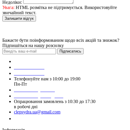
Недоліки:
Увага:
HTML розмітка не підтримується. Використовуйте
звичайний текст.
Залишити відгук
Бажаєте бути поінформованим щодо всіх акцій та знижок?
Підпишіться на нашу розсилку
Підписатись
Зробити замовлення
098 428 97 50
093 384 22 59
Телефонуйте нам з 10:00 до 19:00
Пн-Пт
Написати у Viber
Написати у Telegram
Опрацювання замовлень з 10:30 до 17:30
в робочі дні
clepsydra.ua@gmail.com
Замовити дзвінок
Інформація