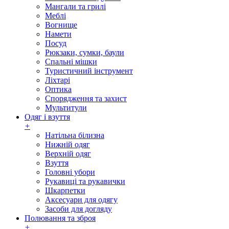
Мангали та грилі
Меблі
Вогнище
Намети
Посуд
Рюкзаки, сумки, баули
Спальні мішки
Туристичний інструмент
Ліхтарі
Оптика
Спорядження та захист
Мультитули
Одяг і взуття
+
Натільна білизна
Нижній одяг
Верхній одяг
Взуття
Головні убори
Рукавиці та рукавички
Шкарпетки
Аксесуари для одягу
Засоби для догляду
Полювання та зброя
+