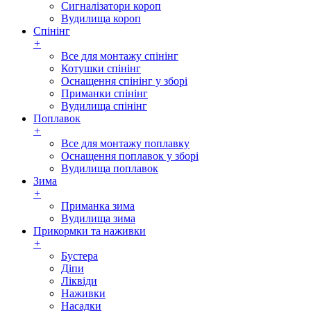
Сигналізатори короп
Вудилища короп
Спінінг
+
Все для монтажу спінінг
Котушки спінінг
Оснащення спінінг у зборі
Приманки спінінг
Вудилища спінінг
Поплавок
+
Все для монтажу поплавку
Оснащення поплавок у зборі
Вудилища поплавок
Зима
+
Приманка зима
Вудилища зима
Прикормки та наживки
+
Бустера
Діпи
Ліквіди
Наживки
Насадки