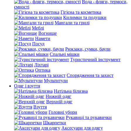
Вода - фляги, термоси,
ємності
Гігієна та косметика
Килимки та подушки
Мангали та грилі
Меблі
Вогнище
Намети
Посуд
Рюкзаки, сумки, баули
Спальні мішки
Туристичний інструмент
Ліхтарі
Оптика
Спорядження та захист
Мультитули
Одяг і взуття
Натільна білизна
Нижній одяг
Верхній одяг
Взуття
Головні убори
Рукавиці та рукавички
Шкарпетки
Аксесуари для одягу