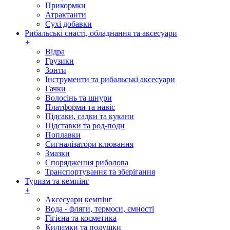
Прикормки
Атрактанти
Сухі добавки
Рибальські снасті, обладнання та аксесуари
+
Відра
Грузики
Зонти
Інструменти та рибальські аксесуари
Гачки
Волосінь та шнури
Платформи та навіс
Підсаки, садки та кукани
Підставки та род-поди
Поплавки
Сигналізатори клювання
Змазки
Спорядження риболова
Транспортування та зберігання
Туризм та кемпінг
+
Аксесуари кемпінг
Вода - фляги, термоси, ємності
Гігієна та косметика
Килимки та подушки