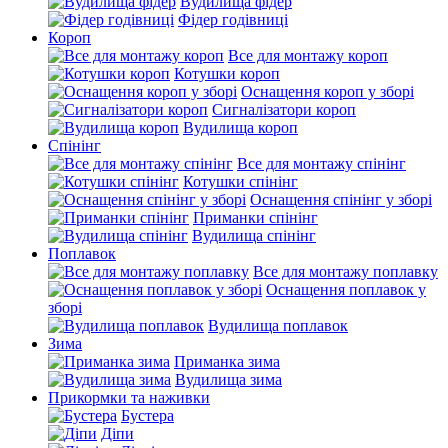
Вудилища фідер
Фідер годівниці
Короп
Все для монтажу короп
Котушки короп
Оснащення короп у зборі
Сигналізатори короп
Вудилища короп
Спінінг
Все для монтажу спінінг
Котушки спінінг
Оснащення спінінг у зборі
Приманки спінінг
Вудилища спінінг
Поплавок
Все для монтажу поплавку
Оснащення поплавок у
зборі
Вудилища поплавок
Зима
Приманка зима
Вудилища зима
Прикормки та наживки
Бустера
Діпи