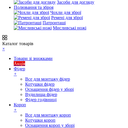
Засоби для догляду
Полювання та зброя
Чохли для зброї
Ремені для зброї
Патронташі
Мисливські ножі
Каталог товарів
×
Товари зі знижками
Акція
Фідер
+
Все для монтажу фідер
Котушки фідер
Оснащення фідер у зборі
Вудилища фідер
Фідер годівниці
Короп
+
Все для монтажу короп
Котушки короп
Оснащення короп у зборі