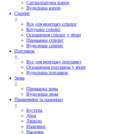
Сигналізатори короп
Вудилища короп
Спінінг
+
Все для монтажу спінінг
Котушки спінінг
Оснащення спінінг у зборі
Приманки спінінг
Вудилища спінінг
Поплавок
+
Все для монтажу поплавку
Оснащення поплавок у зборі
Вудилища поплавок
Зима
+
Приманка зима
Вудилища зима
Прикормки та наживки
+
Бустера
Діпи
Ліквіди
Наживки
Насадки