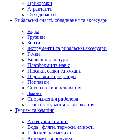
Прикормки
Атрактанти
Сухі добавки
Рибальські снасті, обладнання та аксесуари
+
Відра
Грузики
Зонти
Інструменти та рибальські аксесуари
Гачки
Волосінь та шнури
Платформи та навіс
Підсаки, садки та кукани
Підставки та род-поди
Поплавки
Сигналізатори клювання
Змазки
Спорядження риболова
Транспортування та зберігання
Туризм та кемпінг
+
Аксесуари кемпінг
Вода - фляги, термоси, ємності
Гігієна та косметика
Килимки та подушки