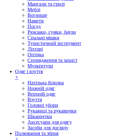
Мангали та грилі
Меблі
Вогнище
Намети
Посуд
Рюкзаки, сумки, баули
Спальні мішки
Туристичний інструмент
Ліхтарі
Оптика
Спорядження та захист
Мультитули
Одяг і взуття
+
Натільна білизна
Нижній одяг
Верхній одяг
Взуття
Головні убори
Рукавиці та рукавички
Шкарпетки
Аксесуари для одягу
Засоби для догляду
Полювання та зброя
+