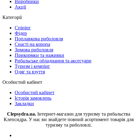
Виробники
Акції
Категорії
Спінінг
Фідер
Поплавкова риболовля
Снасті на коропа
Зимова риболовля
Прикормки та наживки
Рибальське обладнання та аксесуари
Туризм і кемпінг
Одяг та взуття
Особистий кабінет
Особистий кабінет
Історія замовлень
Закладки
Clepsydra.ua.
Інтернет-магазин для туризму та рибальства
Клепсидра. У нас ви знайдете повний асортимент товарів для
туризму та риболовлі.