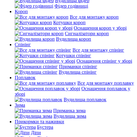
Вудилища фідер
Фідер годівниці
Короп
Все для монтажу короп
Котушки короп
Оснащення короп у зборі
Сигналізатори короп
Вудилища короп
Спінінг
Все для монтажу спінінг
Котушки спінінг
Оснащення спінінг у зборі
Приманки спінінг
Вудилища спінінг
Поплавок
Все для монтажу поплавку
Оснащення поплавок у
зборі
Вудилища поплавок
Зима
Приманка зима
Вудилища зима
Прикормки та наживки
Бустера
Діпи