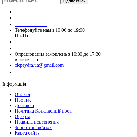
Підписатись
Зробити замовлення
098 428 97 50
093 384 22 59
Телефонуйте нам з 10:00 до 19:00
Пн-Пт
Написати у Viber
Написати у Telegram
Опрацювання замовлень з 10:30 до 17:30
в робочі дні
clepsydra.ua@gmail.com
Замовити дзвінок
Інформація
Оплата
Про нас
Доставка
Політика Конфіденційності
Оферта
Правила повернення
Зворотній зв’язок
Карта сайту