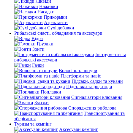
Ліквіди
Наживки
Насадки
Прикормки
Атрактанти
Сухі добавки
Рибальські снасті, обладнання та аксесуари
Відра
Грузики
Зонти
Інструменти та
рибальські аксесуари
Гачки
Волосінь та шнури
Платформи та навіс
Підсаки, садки та кукани
Підставки та род-поди
Поплавки
Сигналізатори клювання
Змазки
Спорядження риболова
Транспортування та
зберігання
Туризм та кемпінг
Аксесуари кемпінг