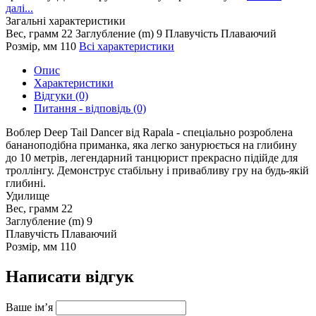
далі...
Загальні характеристики
Вес, грамм
22
Заглубление (m)
9
Плавучість
Плаваючий
Розмір, мм
110
Всі характеристики
Опис
Характеристики
Відгуки (0)
Питання - відповідь (0)
Воблер Deep Tail Dancer від Rapala - спеціально розроблена
бананоподібна приманка, яка легко занурюється на глибину
до 10 метрів, легендарний танцюрист прекрасно підійде для
троллінгу. Демонструє стабільну і привабливу гру на будь-якій
глибині.
Удилище
Вес, грамм
22
Заглубление (m)
9
Плавучість
Плаваючий
Розмір, мм
110
Написати відгук
Ваше ім’я