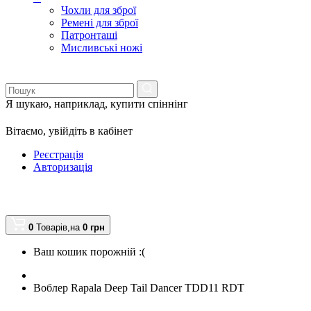
Чохли для зброї
Ремені для зброї
Патронташі
Мисливські ножі
Я шукаю, наприклад,
купити спіннінг
Вітаємо,
увійдіть в кабінет
Реєстрація
Авторизація
0
Товарів,
на
0
грн
Ваш кошик порожній :(
Воблер Rapala Deep Tail Dancer TDD11 RDT