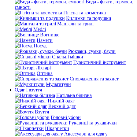
Вода - фляги, термоси,
ємності
Гігієна та косметика
Килимки та подушки
Мангали та грилі
Меблі
Вогнище
Намети
Посуд
Рюкзаки, сумки, баули
Спальні мішки
Туристичний інструмент
Ліхтарі
Оптика
Спорядження та захист
Мультитули
Одяг і взуття
Натільна білизна
Нижній одяг
Верхній одяг
Взуття
Головні убори
Рукавиці та рукавички
Шкарпетки
Аксесуари для одягу