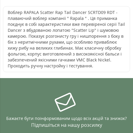
Воблер RAPALA Scatter Rap Tail Dancer SCRTD09 RDT -
плаваючий воблер компанії " Rapala " . Ця приманка
поєднує в собі характеристики вже перевіреної серії Tail
Dancer з вбудованою лопатою "Scatter Lip" і шумовою
камерою. Показує розгонисту гру і нишпорення з боку в
бік з неритмічними рухами, що особливо приваблює
хижу рибу на великих глибинах. Має класичну обробку
фольгою, корпус виготовлений з високоякісної бальси і
забезпечений якісними гачками VMC Black Nickel.
Проходить ручну настройку і тестування.
Бажаєте бути поінформованим щодо всіх акцій та знижок?
Підпишіться на нашу розсилку