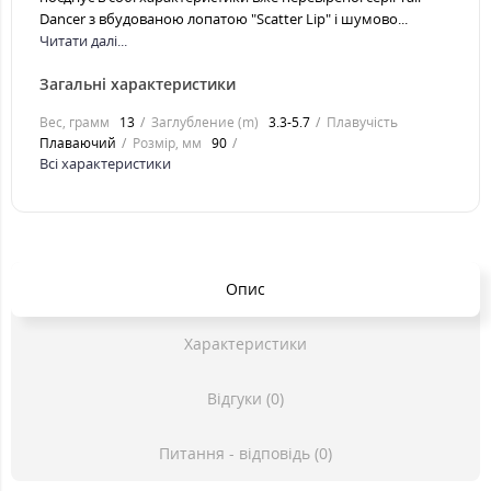
Dancer з вбудованою лопатою "Scatter Lip" і шумово...
Читати далі...
Загальні характеристики
Вес, грамм
13
Заглубление (m)
3.3-5.7
Плавучість
Плаваючий
Розмір, мм
90
Всі характеристики
Опис
Характеристики
Відгуки (0)
Питання - відповідь (0)