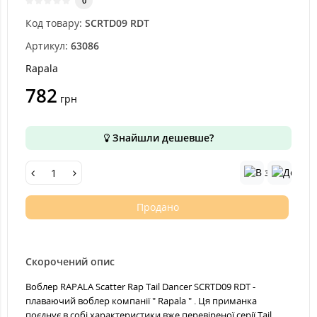
0
Код товару:
SCRTD09 RDT
Артикул:
63086
Rapala
782
грн
Знайшли дешевше?
Продано
Скорочений опис
Воблер RAPALA Scatter Rap Tail Dancer SCRTD09 RDT -
плаваючий воблер компанії " Rapala " . Ця приманка
поєднує в собі характеристики вже перевіреної серії Tail