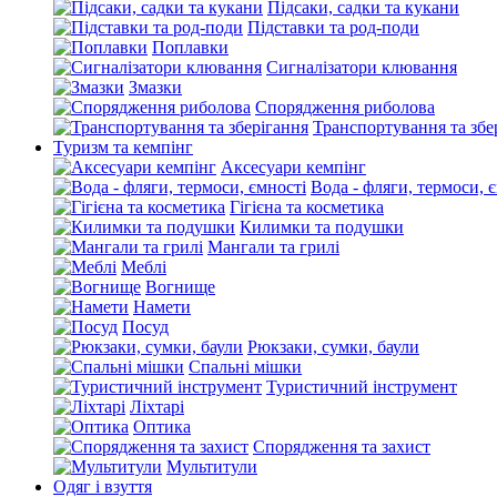
Підсаки, садки та кукани
Підставки та род-поди
Поплавки
Сигналізатори клювання
Змазки
Спорядження риболова
Транспортування та збе
Туризм та кемпінг
Аксесуари кемпінг
Вода - фляги, термоси, 
Гігієна та косметика
Килимки та подушки
Мангали та грилі
Меблі
Вогнище
Намети
Посуд
Рюкзаки, сумки, баули
Спальні мішки
Туристичний інструмент
Ліхтарі
Оптика
Спорядження та захист
Мультитули
Одяг і взуття