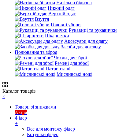
Натільна білизна
Нижній одяг
Верхній одяг
Взуття
Головні убори
Рукавиці та рукавички
Шкарпетки
Аксесуари для одягу
Засоби для догляду
Полювання та зброя
Чохли для зброї
Ремені для зброї
Патронташі
Мисливські ножі
Каталог товарів
×
Товари зі знижками
Акція
Фідер
+
Все для монтажу фідер
Котушки фідер