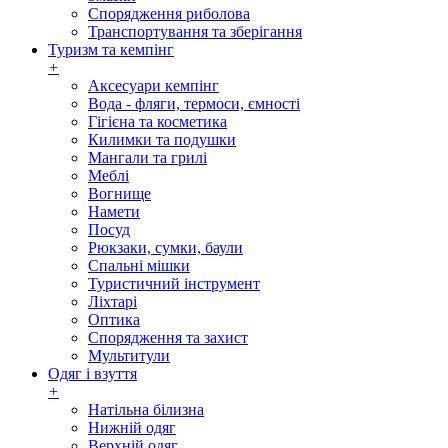
Спорядження риболова
Транспортування та зберігання
Туризм та кемпінг
+
Аксесуари кемпінг
Вода - фляги, термоси, ємності
Гігієна та косметика
Килимки та подушки
Мангали та грилі
Меблі
Вогнище
Намети
Посуд
Рюкзаки, сумки, баули
Спальні мішки
Туристичний інструмент
Ліхтарі
Оптика
Спорядження та захист
Мультитули
Одяг і взуття
+
Натільна білизна
Нижній одяг
Верхній одяг