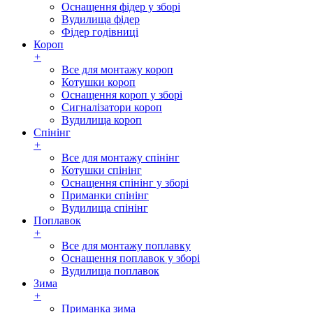
Оснащення фідер у зборі
Вудилища фідер
Фідер годівниці
Короп
+
Все для монтажу короп
Котушки короп
Оснащення короп у зборі
Сигналізатори короп
Вудилища короп
Спінінг
+
Все для монтажу спінінг
Котушки спінінг
Оснащення спінінг у зборі
Приманки спінінг
Вудилища спінінг
Поплавок
+
Все для монтажу поплавку
Оснащення поплавок у зборі
Вудилища поплавок
Зима
+
Приманка зима