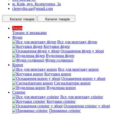
м. Київ, вул. Колекторна, 3а
clepsydra.ua@gmail.com
Каталог товарів
Каталог товарів
Акція
Товари зі знижками
Фідер
Все для монтажу фідер
Котушки фідер
Оснащення фідер у зборі
Вудилища фідер
Фідер годівниці
Короп
Все для монтажу короп
Котушки короп
Оснащення короп у зборі
Сигналізатори короп
Вудилища короп
Спінінг
Все для монтажу спінінг
Котушки спінінг
Оснащення спінінг у зборі
Приманки спінінг