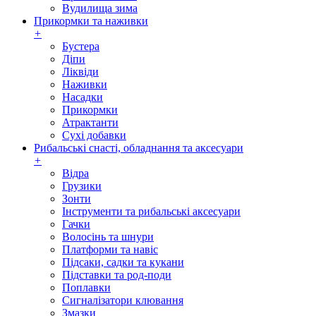
Вудилища зима
Прикормки та наживки
+
Бустера
Діпи
Ліквіди
Наживки
Насадки
Прикормки
Атрактанти
Сухі добавки
Рибальські снасті, обладнання та аксесуари
+
Відра
Грузики
Зонти
Інструменти та рибальські аксесуари
Гачки
Волосінь та шнури
Платформи та навіс
Підсаки, садки та кукани
Підставки та род-поди
Поплавки
Сигналізатори клювання
Змазки