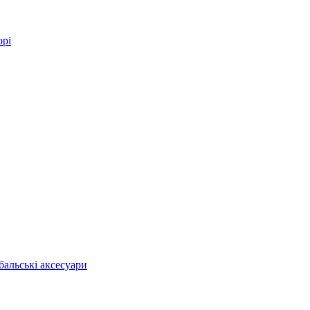
орі
бальські аксесуари