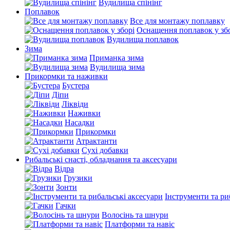
Вудилища спінінг
Поплавок
Все для монтажу поплавку
Оснащення поплавок у зб
Вудилища поплавок
Зима
Приманка зима
Вудилища зима
Прикормки та наживки
Бустера
Діпи
Ліквіди
Наживки
Насадки
Прикормки
Атрактанти
Сухі добавки
Рибальські снасті, обладнання та аксесуари
Відра
Грузики
Зонти
Інструменти та ри
Гачки
Волосінь та шнури
Платформи та навіс