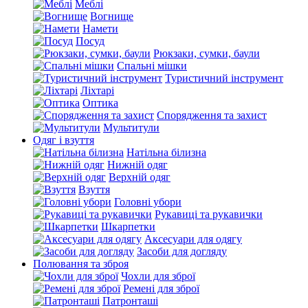
Меблі
Вогнище
Намети
Посуд
Рюкзаки, сумки, баули
Спальні мішки
Туристичний інструмент
Ліхтарі
Оптика
Спорядження та захист
Мультитули
Одяг і взуття
Натільна білизна
Нижній одяг
Верхній одяг
Взуття
Головні убори
Рукавиці та рукавички
Шкарпетки
Аксесуари для одягу
Засоби для догляду
Полювання та зброя
Чохли для зброї
Ремені для зброї
Патронташі