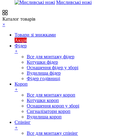
Мисливські ножі
Каталог товарів
×
Товари зі знижками
Акція
Фідер
+
Все для монтажу фідер
Котушки фідер
Оснащення фідер у зборі
Вудилища фідер
Фідер годівниці
Короп
+
Все для монтажу короп
Котушки короп
Оснащення короп у зборі
Сигналізатори короп
Вудилища короп
Спінінг
+
Все для монтажу спінінг