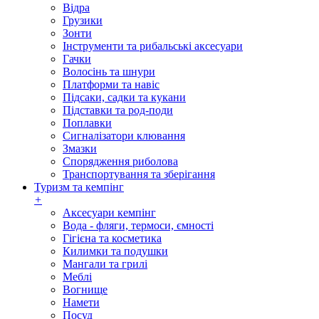
Відра
Грузики
Зонти
Інструменти та рибальські аксесуари
Гачки
Волосінь та шнури
Платформи та навіс
Підсаки, садки та кукани
Підставки та род-поди
Поплавки
Сигналізатори клювання
Змазки
Спорядження риболова
Транспортування та зберігання
Туризм та кемпінг
+
Аксесуари кемпінг
Вода - фляги, термоси, ємності
Гігієна та косметика
Килимки та подушки
Мангали та грилі
Меблі
Вогнище
Намети
Посуд