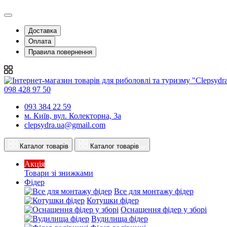
Доставка
Оплата
Правила повернення
098 428 97 50
093 384 22 59
м. Київ, вул. Колекторна, 3а
clepsydra.ua@gmail.com
Каталог товарів
Каталог товарів
Акція
Товари зі знижками
Фідер
Все для монтажу фідер
Котушки фідер
Оснащення фідер у зборі
Вудилища фідер