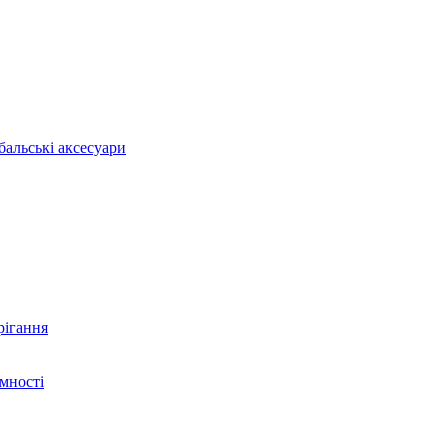
бальські аксесуари
рігання
ємності