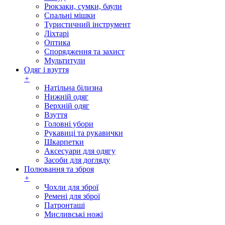
Рюкзаки, сумки, баули
Спальні мішки
Туристичний інструмент
Ліхтарі
Оптика
Спорядження та захист
Мультитули
Одяг і взуття
+
Натільна білизна
Нижній одяг
Верхній одяг
Взуття
Головні убори
Рукавиці та рукавички
Шкарпетки
Аксесуари для одягу
Засоби для догляду
Полювання та зброя
+
Чохли для зброї
Ремені для зброї
Патронташі
Мисливські ножі