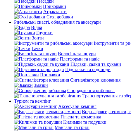
Насадки
Прикормки
Атрактанти
Сухі добавки
Рибальські снасті, обладнання та аксесуари
Відра
Грузики
Зонти
Інструменти та ри
Гачки
Волосінь та шнури
Платформи та навіс
Підсаки, садки та кукани
Підставки та род-поди
Поплавки
Сигналізатори клювання
Змазки
Спорядження риболова
Транспортування та збе
Туризм та кемпінг
Аксесуари кемпінг
Вода - фляги, термоси, 
Гігієна та косметика
Килимки та подушки
Мангали та грилі