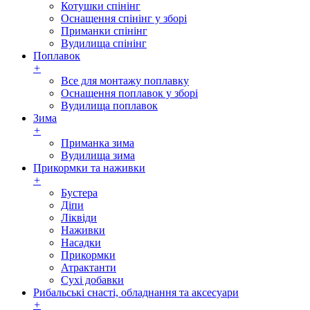
Котушки спінінг
Оснащення спінінг у зборі
Приманки спінінг
Вудилища спінінг
Поплавок
+
Все для монтажу поплавку
Оснащення поплавок у зборі
Вудилища поплавок
Зима
+
Приманка зима
Вудилища зима
Прикормки та наживки
+
Бустера
Діпи
Ліквіди
Наживки
Насадки
Прикормки
Атрактанти
Сухі добавки
Рибальські снасті, обладнання та аксесуари
+