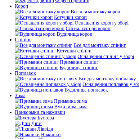
Фідер годівниці
Короп
Все для монтажу короп
Котушки короп
Оснащення короп у зборі
Сигналізатори короп
Вудилища короп
Спінінг
Все для монтажу спінінг
Котушки спінінг
Оснащення спінінг у зборі
Приманки спінінг
Вудилища спінінг
Поплавок
Все для монтажу поплавку
Оснащення поплавок у зб
Вудилища поплавок
Зима
Приманка зима
Вудилища зима
Прикормки та наживки
Бустера
Діпи
Ліквіди
Наживки