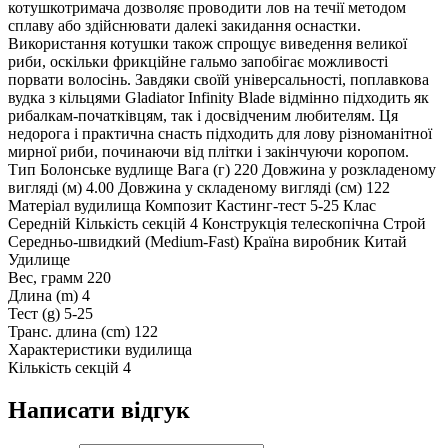
котушкотримача дозволяє проводити лов на течії методом
сплаву або здійснювати далекі закидання оснастки.
Використання котушки також спрощує виведення великої
риби, оскільки фрикційне гальмо запобігає можливості
порвати волосінь. Завдяки своїй універсальності, поплавкова
вудка з кільцями Gladiator Infinity Blade відмінно підходить як
рибалкам-початківцям, так і досвідченим любителям. Ця
недорога і практична снасть підходить для лову різноманітної
мирної риби, починаючи від плітки і закінчуючи коропом.
Тип Болонське вудлище Вага (г) 220 Довжина у розкладеному
вигляді (м) 4.00 Довжина у складеному вигляді (см) 122
Матеріал вудилища Композит Кастинг-тест 5-25 Клас
Середній Кількість секцій 4 Конструкція телескопічна Строй
Середньо-швидкий (Medium-Fast) Країна виробник Китай
Удилище
Вес, грамм
220
Длина (m)
4
Тест (g)
5-25
Транс. длина (cm)
122
Характеристики вудилища
Кількість секцій
4
Написати відгук