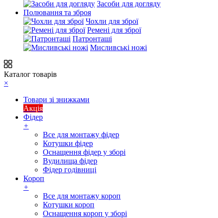
Засоби для догляду
Полювання та зброя
Чохли для зброї
Ремені для зброї
Патронташі
Мисливські ножі
Каталог товарів
×
Товари зі знижками
Акція
Фідер
+
Все для монтажу фідер
Котушки фідер
Оснащення фідер у зборі
Вудилища фідер
Фідер годівниці
Короп
+
Все для монтажу короп
Котушки короп
Оснащення короп у зборі