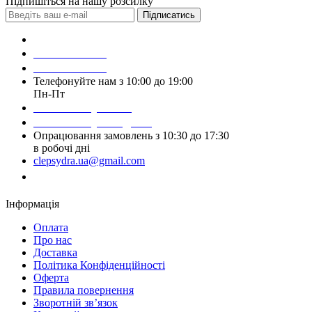
Підпишіться на нашу розсилку
Підписатись
Зробити замовлення
098 428 97 50
093 384 22 59
Телефонуйте нам з 10:00 до 19:00
Пн-Пт
Написати у Viber
Написати у Telegram
Опрацювання замовлень з 10:30 до 17:30
в робочі дні
clepsydra.ua@gmail.com
Замовити дзвінок
Інформація
Оплата
Про нас
Доставка
Політика Конфіденційності
Оферта
Правила повернення
Зворотній зв’язок