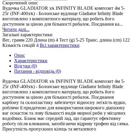
Скорочений опис
Вудочка GLADIATOR з/к INFINITY BLADE композит 4м 5-
25г (INF-400з/к) - Болонське вудлище Gladiator Infinity Blade
виготовлено з композитного матеріалу, що робить його
доступним за ціною для більшості рибалок. Поєднання ка...
Читати далі...
Загальні характеристики
Вес, грамм
220
Длина (m)
4
Тест (g)
5-25
Транс. длина (cm)
122
Кількість секцій
4
Всі характеристики
Опис
Характеристики
Відгуки (0)
Питання - відповідь (0)
Вудочка GLADIATOR з/к INFINITY BLADE композит 4м 5-
25г (INF-400з/к) - Болонське вудлище Gladiator Infinity Blade
виготовлено з композитного матеріалу, що робить його
доступним за ціною для більшості рибалок. Поєднання
карбону та склопластику забезпечує відносну легкість вудки,
роблячи її придатною для використання широкого діапазону
ваг оснасток та лову більшості видів мирної риби у місцевих
водоймах. Бланк має середній лад, що гарантує ефективну
роботу після клювання, запобігаючи відриву трофею від гачка.
Присутність пропускних кілець та металевого