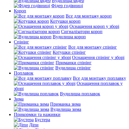
Вудилища фідер
Фідер годівниці
Короп
Все для монтажу короп
Котушки короп
Оснащення короп у зборі
Сигналізатори короп
Вудилища короп
Спінінг
Все для монтажу спінінг
Котушки спінінг
Оснащення спінінг у зборі
Приманки спінінг
Вудилища спінінг
Поплавок
Все для монтажу поплавку
Оснащення поплавок у
зборі
Вудилища поплавок
Зима
Приманка зима
Вудилища зима
Прикормки та наживки
Бустера
Діпи