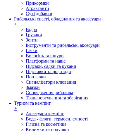
Прикормки
Атрактанти
Сухі добавки
Рибальські снасті, обладнання та аксесуари
+
Відра
Грузики
Зонти
Інструменти та рибальські аксесуари
Гачки
Волосінь та шнури
Платформи та навіс
Підсаки, садки та кукани
Підставки та род-поди
Поплавки
Сигналізатори клювання
Змазки
Спорядження риболова
Транспортування та зберігання
Туризм та кемпінг
+
Аксесуари кемпінг
Вода - фляги, термоси, ємності
Гігієна та косметика
Килимки та подушки