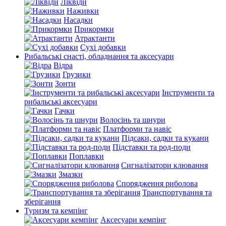
Ліквіди
Наживки
Насадки
Прикормки
Атрактанти
Сухі добавки
Рибальські снасті, обладнання та аксесуари
Відра
Грузики
Зонти
Інструменти та
рибальські аксесуари
Гачки
Волосінь та шнури
Платформи та навіс
Підсаки, садки та кукани
Підставки та род-поди
Поплавки
Сигналізатори клювання
Змазки
Спорядження риболова
Транспортування та
зберігання
Туризм та кемпінг
Аксесуари кемпінг