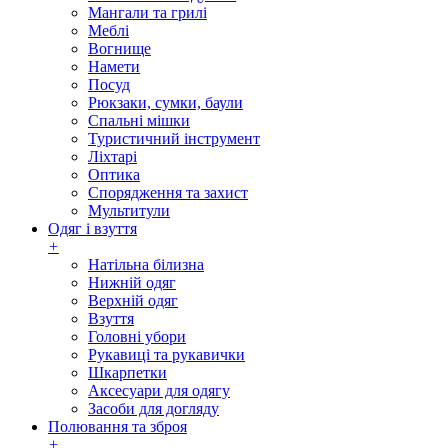
Мангали та грилі
Меблі
Вогнище
Намети
Посуд
Рюкзаки, сумки, баули
Спальні мішки
Туристичний інструмент
Ліхтарі
Оптика
Спорядження та захист
Мультитули
Одяг і взуття
+
Натільна білизна
Нижній одяг
Верхній одяг
Взуття
Головні убори
Рукавиці та рукавички
Шкарпетки
Аксесуари для одягу
Засоби для догляду
Полювання та зброя
+