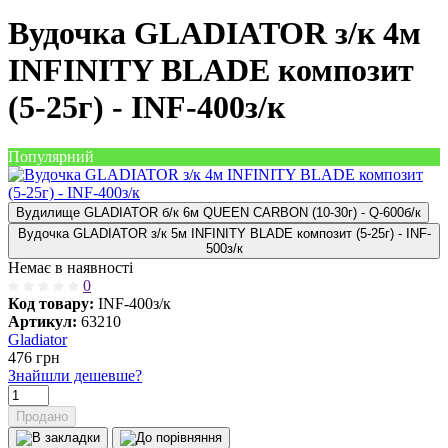
Вудочка GLADIATOR з/к 4м
INFINITY BLADE композит
(5-25г) - INF-400з/к
Популярний
Вудилище GLADIATOR б/к 6м QUEEN CARBON (10-30г) - Q-600б/к
Вудочка GLADIATOR з/к 5м INFINITY BLADE композит (5-25г) - INF-
500з/к
Немає в наявності
0
Код товару:
INF-400з/к
Артикул:
63210
Gladiator
476
грн
Знайшли дешевше?
Продано