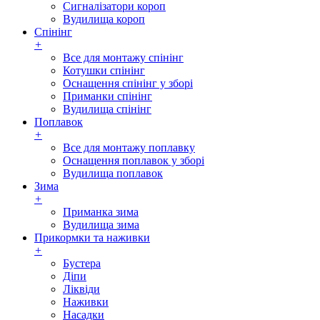
Сигналізатори короп
Вудилища короп
Спінінг
+
Все для монтажу спінінг
Котушки спінінг
Оснащення спінінг у зборі
Приманки спінінг
Вудилища спінінг
Поплавок
+
Все для монтажу поплавку
Оснащення поплавок у зборі
Вудилища поплавок
Зима
+
Приманка зима
Вудилища зима
Прикормки та наживки
+
Бустера
Діпи
Ліквіди
Наживки
Насадки