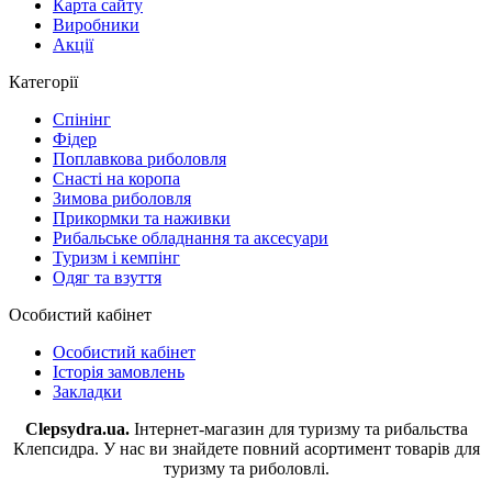
Карта сайту
Виробники
Акції
Категорії
Спінінг
Фідер
Поплавкова риболовля
Снасті на коропа
Зимова риболовля
Прикормки та наживки
Рибальське обладнання та аксесуари
Туризм і кемпінг
Одяг та взуття
Особистий кабінет
Особистий кабінет
Історія замовлень
Закладки
Clepsydra.ua.
Інтернет-магазин для туризму та рибальства
Клепсидра. У нас ви знайдете повний асортимент товарів для
туризму та риболовлі.