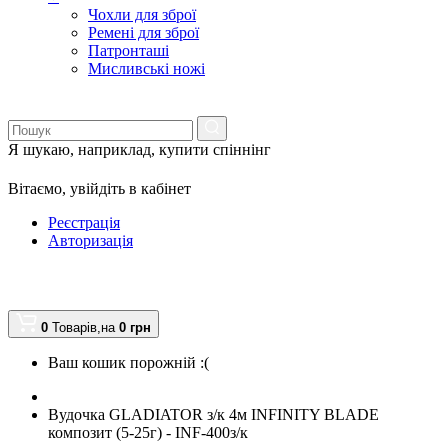
Чохли для зброї
Ремені для зброї
Патронташі
Мисливські ножі
Я шукаю, наприклад,
купити спіннінг
Вітаємо,
увійдіть в кабінет
Реєстрація
Авторизація
0
Товарів,
на
0
грн
Ваш кошик порожній :(
Вудочка GLADIATOR з/к 4м INFINITY BLADE
композит (5-25г) - INF-400з/к