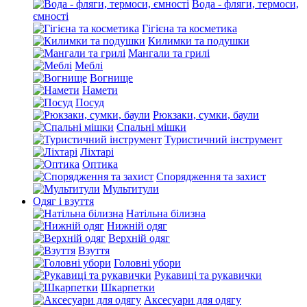
Вода - фляги, термоси,
ємності
Гігієна та косметика
Килимки та подушки
Мангали та грилі
Меблі
Вогнище
Намети
Посуд
Рюкзаки, сумки, баули
Спальні мішки
Туристичний інструмент
Ліхтарі
Оптика
Спорядження та захист
Мультитули
Одяг і взуття
Натільна білизна
Нижній одяг
Верхній одяг
Взуття
Головні убори
Рукавиці та рукавички
Шкарпетки
Аксесуари для одягу