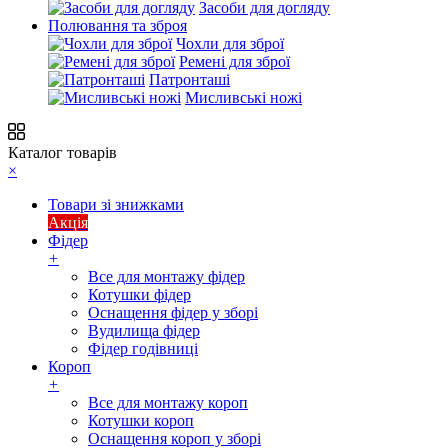
Засоби для догляду
Полювання та зброя
Чохли для зброї
Ремені для зброї
Патронташі
Мисливські ножі
Каталог товарів
×
Товари зі знижками
Акція
Фідер
+
Все для монтажу фідер
Котушки фідер
Оснащення фідер у зборі
Вудилища фідер
Фідер годівниці
Короп
+
Все для монтажу короп
Котушки короп
Оснащення короп у зборі