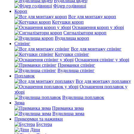
Вудилища фідер
Фідер годівниці
Короп
Все для монтажу короп
Котушки короп
Оснащення короп у зборі
Сигналізатори короп
Вудилища короп
Спінінг
Все для монтажу спінінг
Котушки спінінг
Оснащення спінінг у зборі
Приманки спінінг
Вудилища спінінг
Поплавок
Все для монтажу поплавку
Оснащення поплавок у
зборі
Вудилища поплавок
Зима
Приманка зима
Вудилища зима
Прикормки та наживки
Бустера
Діпи