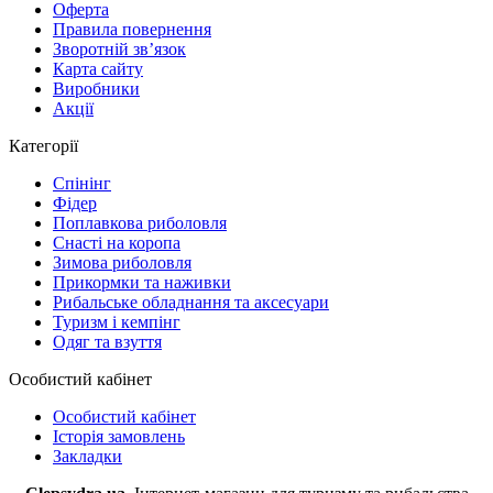
Оферта
Правила повернення
Зворотній зв’язок
Карта сайту
Виробники
Акції
Категорії
Спінінг
Фідер
Поплавкова риболовля
Снасті на коропа
Зимова риболовля
Прикормки та наживки
Рибальське обладнання та аксесуари
Туризм і кемпінг
Одяг та взуття
Особистий кабінет
Особистий кабінет
Історія замовлень
Закладки