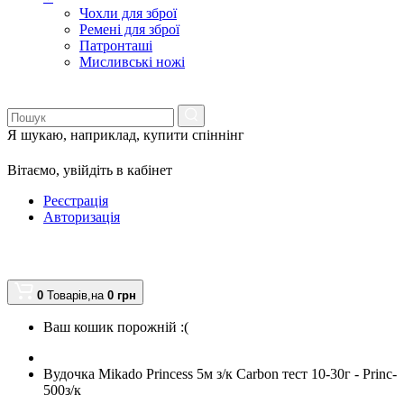
Чохли для зброї
Ремені для зброї
Патронташі
Мисливські ножі
Я шукаю, наприклад,
купити спіннінг
Вітаємо,
увійдіть в кабінет
Реєстрація
Авторизація
0
Товарів,
на
0
грн
Ваш кошик порожній :(
Вудочка Mikado Princess 5м з/к Carbon тест 10-30г - Princ-
500з/к