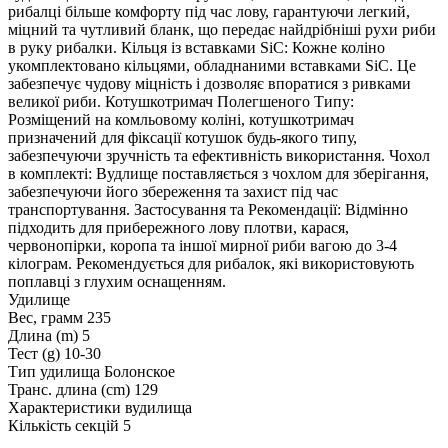
рибалці більше комфорту під час лову, гарантуючи легкий,
міцний та чутливий бланк, що передає найдрібніші рухи риби
в руку рибалки. Кільця із вставками SiC: Кожне коліно
укомплектовано кільцями, обладнаними вставками SiC. Це
забезпечує чудову міцність і дозволяє впоратися з ривками
великої риби. Котушкотримач Полегшеного Типу:
Розміщений на комльовому коліні, котушкотримач
призначений для фіксації котушок будь-якого типу,
забезпечуючи зручність та ефективність використання. Чохол
в комплекті: Вудлище поставляється з чохлом для зберігання,
забезпечуючи його збереження та захист під час
транспортування. Застосування та Рекомендації: Відмінно
підходить для прибережного лову плотви, карася,
червонопірки, коропа та іншої мирної риби вагою до 3-4
кілограм. Рекомендується для рибалок, які використовують
поплавці з глухим оснащенням.
Удилище
Вес, грамм
235
Длина (m)
5
Тест (g)
10-30
Тип удилища
Болонское
Транс. длина (cm)
129
Характеристики вудилища
Кількість секцій
5