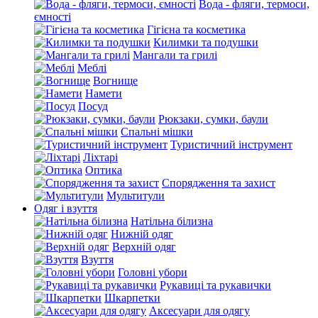
Вода - фляги, термоси,
ємності
Гігієна та косметика
Килимки та подушки
Мангали та грилі
Меблі
Вогнище
Намети
Посуд
Рюкзаки, сумки, баули
Спальні мішки
Туристичний інструмент
Ліхтарі
Оптика
Спорядження та захист
Мультитули
Одяг і взуття
Натільна білизна
Нижній одяг
Верхній одяг
Взуття
Головні убори
Рукавиці та рукавички
Шкарпетки
Аксесуари для одягу