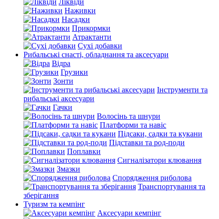
Ліквіди
Наживки
Насадки
Прикормки
Атрактанти
Сухі добавки
Рибальські снасті, обладнання та аксесуари
Відра
Грузики
Зонти
Інструменти та
рибальські аксесуари
Гачки
Волосінь та шнури
Платформи та навіс
Підсаки, садки та кукани
Підставки та род-поди
Поплавки
Сигналізатори клювання
Змазки
Спорядження риболова
Транспортування та
зберігання
Туризм та кемпінг
Аксесуари кемпінг