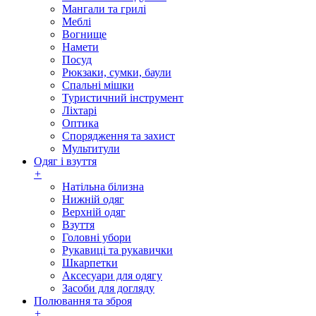
Мангали та грилі
Меблі
Вогнище
Намети
Посуд
Рюкзаки, сумки, баули
Спальні мішки
Туристичний інструмент
Ліхтарі
Оптика
Спорядження та захист
Мультитули
Одяг і взуття
+
Натільна білизна
Нижній одяг
Верхній одяг
Взуття
Головні убори
Рукавиці та рукавички
Шкарпетки
Аксесуари для одягу
Засоби для догляду
Полювання та зброя
+