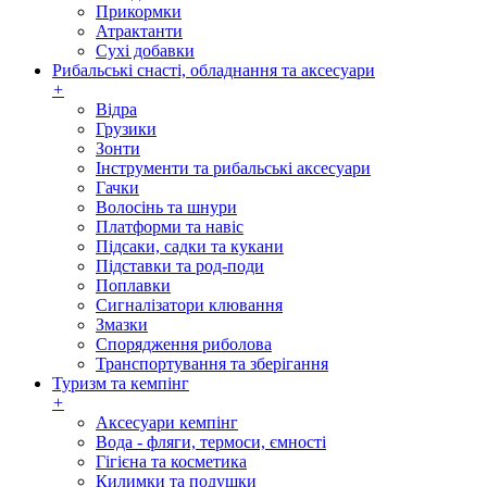
Прикормки
Атрактанти
Сухі добавки
Рибальські снасті, обладнання та аксесуари
+
Відра
Грузики
Зонти
Інструменти та рибальські аксесуари
Гачки
Волосінь та шнури
Платформи та навіс
Підсаки, садки та кукани
Підставки та род-поди
Поплавки
Сигналізатори клювання
Змазки
Спорядження риболова
Транспортування та зберігання
Туризм та кемпінг
+
Аксесуари кемпінг
Вода - фляги, термоси, ємності
Гігієна та косметика
Килимки та подушки