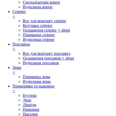
Сигналізатори короп
Вудилища короп
Спінінг
+
Все для монтажу спінінг
Котушки спінінг
Оснащення спінінг у зборі
Приманки спінінг
Вудилища спінінг
Поплавок
+
Все для монтажу поплавку
Оснащення поплавок у зборі
Вудилища поплавок
Зима
+
Приманка зима
Вудилища зима
Прикормки та наживки
+
Бустера
Діпи
Ліквіди
Наживки
Насадки