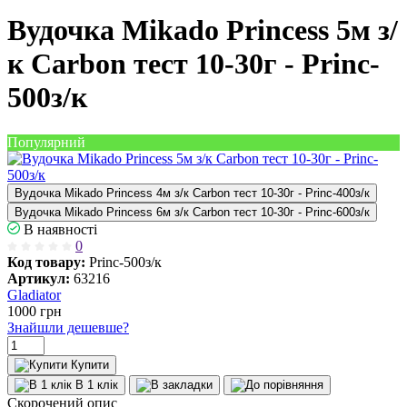
Вудочка Mikado Princess 5м з/
к Carbon тест 10-30г - Princ-
500з/к
Популярний
Вудочка Mikado Princess 4м з/к Carbon тест 10-30г - Princ-400з/к
Вудочка Mikado Princess 6м з/к Carbon тест 10-30г - Princ-600з/к
В наявності
0
Код товару:
Princ-500з/к
Артикул:
63216
Gladiator
1000
грн
Знайшли дешевше?
Купити
В 1 клік
Скорочений опис