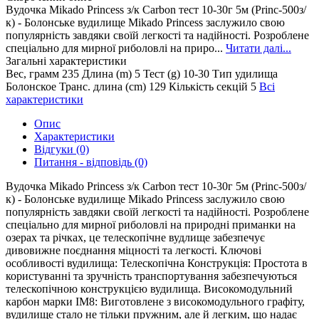
Вудочка Mikado Princess з/к Carbon тест 10-30г 5м (Princ-500з/
к) - Болонське вудилище Mikado Princess заслужило свою
популярність завдяки своїй легкості та надійності. Розроблене
спеціально для мирної риболовлі на приро...
Читати далі...
Загальні характеристики
Вес, грамм
235
Длина (m)
5
Тест (g)
10-30
Тип удилища
Болонское
Транс. длина (cm)
129
Кількість секцій
5
Всі
характеристики
Опис
Характеристики
Відгуки (0)
Питання - відповідь (0)
Вудочка Mikado Princess з/к Carbon тест 10-30г 5м (Princ-500з/
к) - Болонське вудилище Mikado Princess заслужило свою
популярність завдяки своїй легкості та надійності. Розроблене
спеціально для мирної риболовлі на природні приманки на
озерах та річках, це телескопічне вудлище забезпечує
дивовижне поєднання міцності та легкості. Ключові
особливості вудилища: Телескопічна Конструкція: Простота в
користуванні та зручність транспортування забезпечуються
телескопічною конструкцією вудилища. Високомодульний
карбон марки IM8: Виготовлене з високомодульного графіту,
вудилище стало не тільки пружним, але й легким, що надає