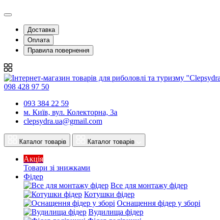
Доставка
Оплата
Правила повернення
098 428 97 50
093 384 22 59
м. Київ, вул. Колекторна, 3а
clepsydra.ua@gmail.com
Каталог товарів
Каталог товарів
Акція
Товари зі знижками
Фідер
Все для монтажу фідер
Котушки фідер
Оснащення фідер у зборі
Вудилища фідер