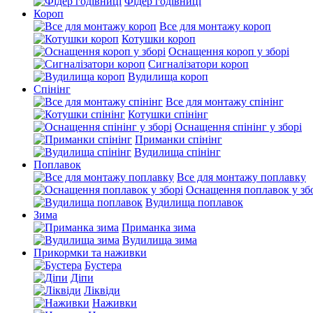
Фідер годівниці
Короп
Все для монтажу короп
Котушки короп
Оснащення короп у зборі
Сигналізатори короп
Вудилища короп
Спінінг
Все для монтажу спінінг
Котушки спінінг
Оснащення спінінг у зборі
Приманки спінінг
Вудилища спінінг
Поплавок
Все для монтажу поплавку
Оснащення поплавок у зб
Вудилища поплавок
Зима
Приманка зима
Вудилища зима
Прикормки та наживки
Бустера
Діпи
Ліквіди
Наживки