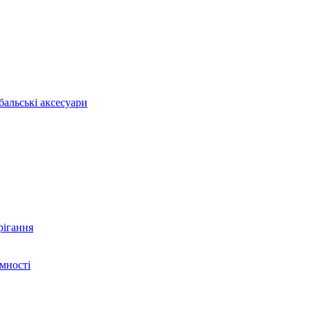
бальські аксесуари
рігання
ємності