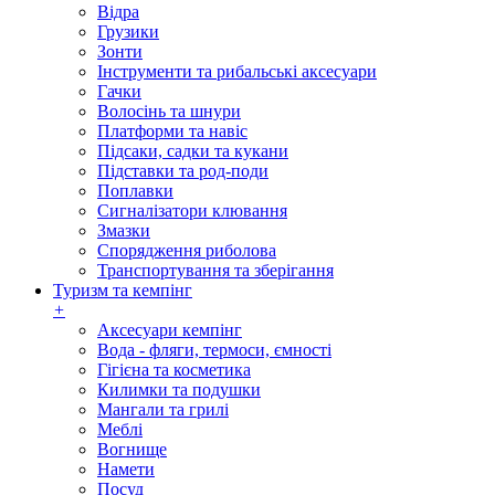
Відра
Грузики
Зонти
Інструменти та рибальські аксесуари
Гачки
Волосінь та шнури
Платформи та навіс
Підсаки, садки та кукани
Підставки та род-поди
Поплавки
Сигналізатори клювання
Змазки
Спорядження риболова
Транспортування та зберігання
Туризм та кемпінг
+
Аксесуари кемпінг
Вода - фляги, термоси, ємності
Гігієна та косметика
Килимки та подушки
Мангали та грилі
Меблі
Вогнище
Намети
Посуд