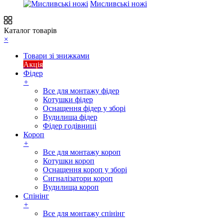
Мисливські ножі
Каталог товарів
×
Товари зі знижками
Акція
Фідер
+
Все для монтажу фідер
Котушки фідер
Оснащення фідер у зборі
Вудилища фідер
Фідер годівниці
Короп
+
Все для монтажу короп
Котушки короп
Оснащення короп у зборі
Сигналізатори короп
Вудилища короп
Спінінг
+
Все для монтажу спінінг