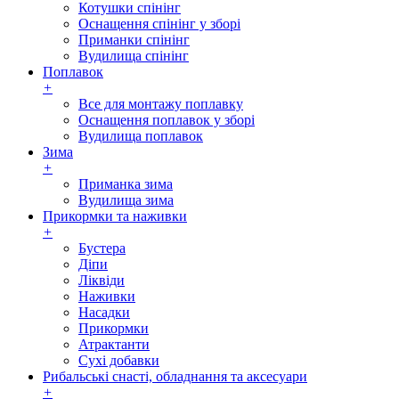
Котушки спінінг
Оснащення спінінг у зборі
Приманки спінінг
Вудилища спінінг
Поплавок
+
Все для монтажу поплавку
Оснащення поплавок у зборі
Вудилища поплавок
Зима
+
Приманка зима
Вудилища зима
Прикормки та наживки
+
Бустера
Діпи
Ліквіди
Наживки
Насадки
Прикормки
Атрактанти
Сухі добавки
Рибальські снасті, обладнання та аксесуари
+