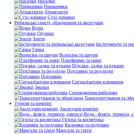
Насадки
Прикормки
Атрактанти
Сухі добавки
Рибальські снасті, обладнання та аксесуари
Відра
Грузики
Зонти
Інструменти та ри
Гачки
Волосінь та шнури
Платформи та навіс
Підсаки, садки та кукани
Підставки та род-поди
Поплавки
Сигналізатори клювання
Змазки
Спорядження риболова
Транспортування та збе
Туризм та кемпінг
Аксесуари кемпінг
Вода - фляги, термоси, 
Гігієна та косметика
Килимки та подушки
Мангали та грилі