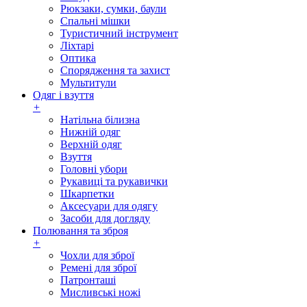
Рюкзаки, сумки, баули
Спальні мішки
Туристичний інструмент
Ліхтарі
Оптика
Спорядження та захист
Мультитули
Одяг і взуття
+
Натільна білизна
Нижній одяг
Верхній одяг
Взуття
Головні убори
Рукавиці та рукавички
Шкарпетки
Аксесуари для одягу
Засоби для догляду
Полювання та зброя
+
Чохли для зброї
Ремені для зброї
Патронташі
Мисливські ножі