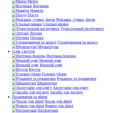
Меблі
Вогнище
Намети
Посуд
Рюкзаки, сумки, баули
Спальні мішки
Туристичний інструмент
Ліхтарі
Оптика
Спорядження та захист
Мультитули
Одяг і взуття
Натільна білизна
Нижній одяг
Верхній одяг
Взуття
Головні убори
Рукавиці та рукавички
Шкарпетки
Аксесуари для одягу
Засоби для догляду
Полювання та зброя
Чохли для зброї
Ремені для зброї
Патронташі