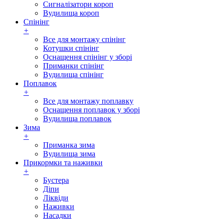
Сигналізатори короп
Вудилища короп
Спінінг
+
Все для монтажу спінінг
Котушки спінінг
Оснащення спінінг у зборі
Приманки спінінг
Вудилища спінінг
Поплавок
+
Все для монтажу поплавку
Оснащення поплавок у зборі
Вудилища поплавок
Зима
+
Приманка зима
Вудилища зима
Прикормки та наживки
+
Бустера
Діпи
Ліквіди
Наживки
Насадки