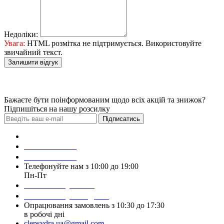
Недоліки:
Увага:
HTML розмітка не підтримується. Використовуйте
звичайний текст.
Залишити відгук
Бажаєте бути поінформованим щодо всіх акцій та знижок?
Підпишіться на нашу розсилку
Підписатись
Зробити замовлення
098 428 97 50
093 384 22 59
Телефонуйте нам з 10:00 до 19:00
Пн-Пт
Написати у Viber
Написати у Telegram
Опрацювання замовлень з 10:30 до 17:30
в робочі дні
clepsydra.ua@gmail.com