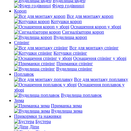
Вудилища фідер
Фідер годівниці
Короп
Все для монтажу короп
Котушки короп
Оснащення короп у зборі
Сигналізатори короп
Вудилища короп
Спінінг
Все для монтажу спінінг
Котушки спінінг
Оснащення спінінг у зборі
Приманки спінінг
Вудилища спінінг
Поплавок
Все для монтажу поплавку
Оснащення поплавок у
зборі
Вудилища поплавок
Зима
Приманка зима
Вудилища зима
Прикормки та наживки
Бустера
Діпи