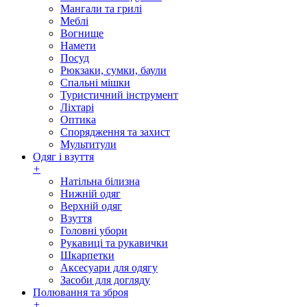
Мангали та грилі
Меблі
Вогнище
Намети
Посуд
Рюкзаки, сумки, баули
Спальні мішки
Туристичний інструмент
Ліхтарі
Оптика
Спорядження та захист
Мультитули
Одяг і взуття
+
Натільна білизна
Нижній одяг
Верхній одяг
Взуття
Головні убори
Рукавиці та рукавички
Шкарпетки
Аксесуари для одягу
Засоби для догляду
Полювання та зброя
+