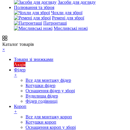
Засоби для догляду
Полювання та зброя
Чохли для зброї
Ремені для зброї
Патронташі
Мисливські ножі
Каталог товарів
×
Товари зі знижками
Акція
Фідер
+
Все для монтажу фідер
Котушки фідер
Оснащення фідер у зборі
Вудилища фідер
Фідер годівниці
Короп
+
Все для монтажу короп
Котушки короп
Оснащення короп у зборі