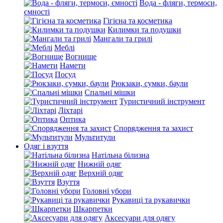
Вода - фляги, термоси,
ємності
Гігієна та косметика
Килимки та подушки
Мангали та грилі
Меблі
Вогнище
Намети
Посуд
Рюкзаки, сумки, баули
Спальні мішки
Туристичний інструмент
Ліхтарі
Оптика
Спорядження та захист
Мультитули
Одяг і взуття
Натільна білизна
Нижній одяг
Верхній одяг
Взуття
Головні убори
Рукавиці та рукавички
Шкарпетки
Аксесуари для одягу