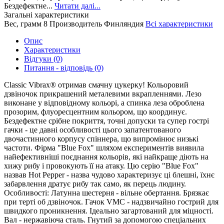
Бездефектне...
Читати далі...
Загальні характеристики
Вес, грамм
8
Производитель
Финляндия
Всі характеристики
Опис
Характеристики
Відгуки (0)
Питання - відповідь (0)
Classic Vibrax® отримав смачну цукерку! Кольоровий
дзвіночок прикрашений металевими вкрапленнями. Лезо
виконане у відповідному кольорі, а спинка леза оброблена
прозорим, флуоресцентним кольором, що координує.
Бездефектне срібне покриття, точні допуски та супер гострі
гачки - це давні особливості цього запатентованого
двочастинного корпусу спіннера, що випромінює низькі
частоти. Фірма "Blue Fox" шляхом експериментів виявила
найефективніші поєднання кольорів, які найкраще діють на
хижу рибу і провокують її на атаку. Цю серію "Blue Fox"
назвав Hot Pepper - назва чудово характеризує ці блешні, їхнє
забарвлення дратує рибу так само, як перець людину.
Особливості: Латунна шестерня - вільне обертання. Брязкає
при терті об дзвіночок. Гачок VMC - надзвичайно гострий для
швидкого проникнення. Ідеально загартований для міцності.
Вал - нержавіюча сталь. Гнутий за допомогою спеціальних