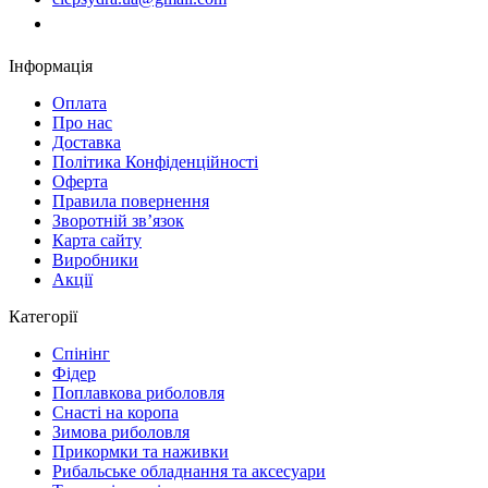
Замовити дзвінок
Інформація
Оплата
Про нас
Доставка
Політика Конфіденційності
Оферта
Правила повернення
Зворотній зв’язок
Карта сайту
Виробники
Акції
Категорії
Спінінг
Фідер
Поплавкова риболовля
Снасті на коропа
Зимова риболовля
Прикормки та наживки
Рибальське обладнання та аксесуари