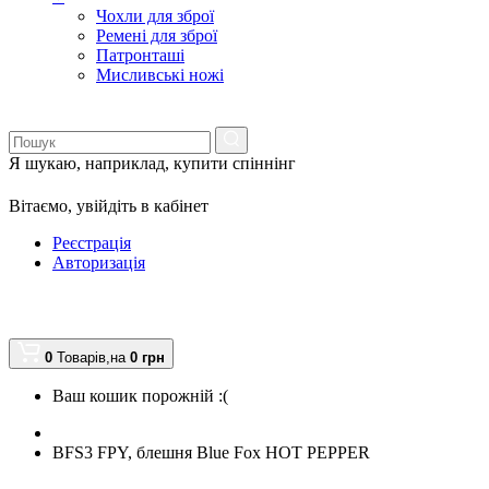
Чохли для зброї
Ремені для зброї
Патронташі
Мисливські ножі
Я шукаю, наприклад,
купити спіннінг
Вітаємо,
увійдіть в кабінет
Реєстрація
Авторизація
0
Товарів,
на
0
грн
Ваш кошик порожній :(
BFS3 FPY, блешня Blue Fox HOT PEPPER