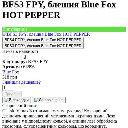
BFS3 FPY, блешня Blue Fox
HOT PEPPER
Популярний
BFS4 FGRY, блешня Blue Fox HOT PEPPER
BFS3 FGRY, блешня Blue Fox HOT PEPPER
Немає в наявності
0
Код товару:
BFS3 FPY
Артикул:
63896
Blue Fox
318
грн
Знайшли дешевше?
Продано
Скорочений опис
Classic Vibrax® отримав смачну цукерку! Кольоровий
дзвіночок прикрашений металевими вкрапленнями. Лезо
виконане у відповідному кольорі, а спинка леза оброблена
прозорим, флуоресцентним кольором, що координує.