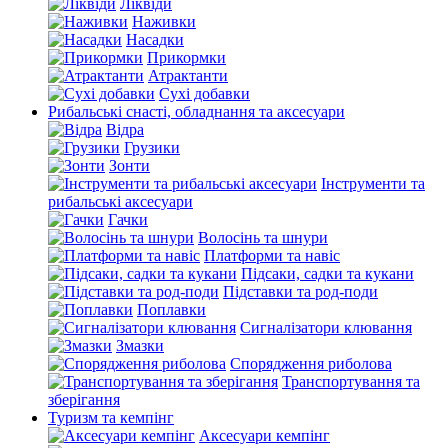
Ліквіди
Наживки
Насадки
Прикормки
Атрактанти
Сухі добавки
Рибальські снасті, обладнання та аксесуари
Відра
Грузики
Зонти
Інструменти та
рибальські аксесуари
Гачки
Волосінь та шнури
Платформи та навіс
Підсаки, садки та кукани
Підставки та род-поди
Поплавки
Сигналізатори клювання
Змазки
Спорядження риболова
Транспортування та
зберігання
Туризм та кемпінг
Аксесуари кемпінг