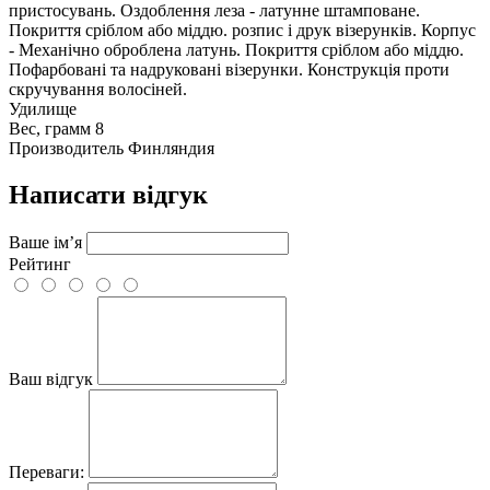
пристосувань. Оздоблення леза - латунне штамповане.
Покриття сріблом або міддю. розпис і друк візерунків. Корпус
- Механічно оброблена латунь. Покриття сріблом або міддю.
Пофарбовані та надруковані візерунки. Конструкція проти
скручування волосіней.
Удилище
Вес, грамм
8
Производитель
Финляндия
Написати відгук
Ваше ім’я
Рейтинг
Ваш відгук
Переваги: