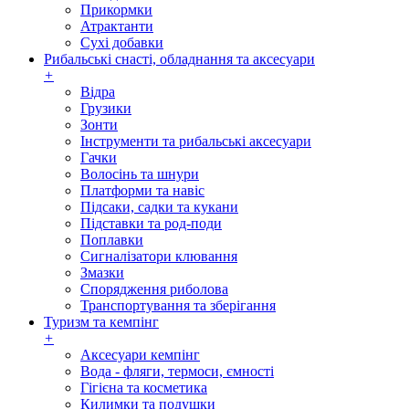
Прикормки
Атрактанти
Сухі добавки
Рибальські снасті, обладнання та аксесуари
+
Відра
Грузики
Зонти
Інструменти та рибальські аксесуари
Гачки
Волосінь та шнури
Платформи та навіс
Підсаки, садки та кукани
Підставки та род-поди
Поплавки
Сигналізатори клювання
Змазки
Спорядження риболова
Транспортування та зберігання
Туризм та кемпінг
+
Аксесуари кемпінг
Вода - фляги, термоси, ємності
Гігієна та косметика
Килимки та подушки