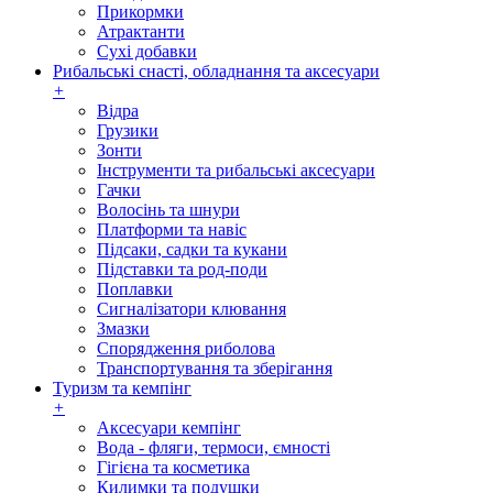
Прикормки
Атрактанти
Сухі добавки
Рибальські снасті, обладнання та аксесуари
+
Відра
Грузики
Зонти
Інструменти та рибальські аксесуари
Гачки
Волосінь та шнури
Платформи та навіс
Підсаки, садки та кукани
Підставки та род-поди
Поплавки
Сигналізатори клювання
Змазки
Спорядження риболова
Транспортування та зберігання
Туризм та кемпінг
+
Аксесуари кемпінг
Вода - фляги, термоси, ємності
Гігієна та косметика
Килимки та подушки