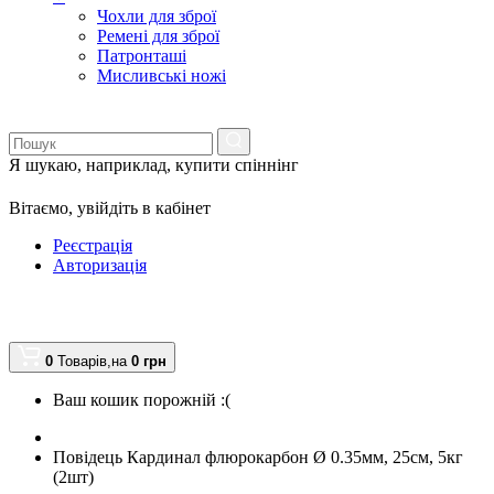
Чохли для зброї
Ремені для зброї
Патронташі
Мисливські ножі
Я шукаю, наприклад,
купити спіннінг
Вітаємо,
увійдіть в кабінет
Реєстрація
Авторизація
0
Товарів,
на
0
грн
Ваш кошик порожній :(
Повідець Кардинал флюрокарбон Ø 0.35мм, 25см, 5кг
(2шт)