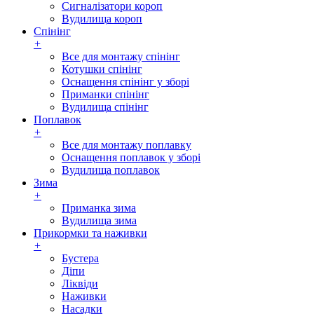
Сигналізатори короп
Вудилища короп
Спінінг
+
Все для монтажу спінінг
Котушки спінінг
Оснащення спінінг у зборі
Приманки спінінг
Вудилища спінінг
Поплавок
+
Все для монтажу поплавку
Оснащення поплавок у зборі
Вудилища поплавок
Зима
+
Приманка зима
Вудилища зима
Прикормки та наживки
+
Бустера
Діпи
Ліквіди
Наживки
Насадки