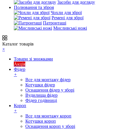
Засоби для догляду
Полювання та зброя
Чохли для зброї
Ремені для зброї
Патронташі
Мисливські ножі
Каталог товарів
×
Товари зі знижками
Акція
Фідер
+
Все для монтажу фідер
Котушки фідер
Оснащення фідер у зборі
Вудилища фідер
Фідер годівниці
Короп
+
Все для монтажу короп
Котушки короп
Оснащення короп у зборі