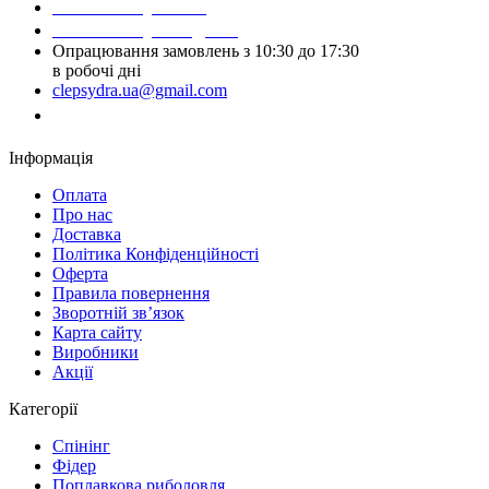
Написати у Viber
Написати у Telegram
Опрацювання замовлень з 10:30 до 17:30
в робочі дні
clepsydra.ua@gmail.com
Замовити дзвінок
Інформація
Оплата
Про нас
Доставка
Політика Конфіденційності
Оферта
Правила повернення
Зворотній зв’язок
Карта сайту
Виробники
Акції
Категорії
Спінінг
Фідер
Поплавкова риболовля