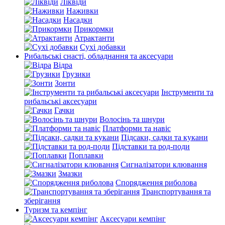
Ліквіди
Наживки
Насадки
Прикормки
Атрактанти
Сухі добавки
Рибальські снасті, обладнання та аксесуари
Відра
Грузики
Зонти
Інструменти та
рибальські аксесуари
Гачки
Волосінь та шнури
Платформи та навіс
Підсаки, садки та кукани
Підставки та род-поди
Поплавки
Сигналізатори клювання
Змазки
Спорядження риболова
Транспортування та
зберігання
Туризм та кемпінг
Аксесуари кемпінг