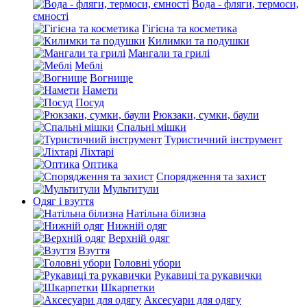
Вода - фляги, термоси,
ємності
Гігієна та косметика
Килимки та подушки
Мангали та грилі
Меблі
Вогнище
Намети
Посуд
Рюкзаки, сумки, баули
Спальні мішки
Туристичний інструмент
Ліхтарі
Оптика
Спорядження та захист
Мультитули
Одяг і взуття
Натільна білизна
Нижній одяг
Верхній одяг
Взуття
Головні убори
Рукавиці та рукавички
Шкарпетки
Аксесуари для одягу