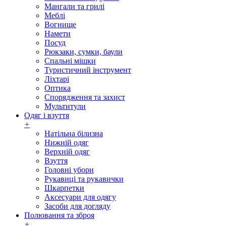
Мангали та грилі
Меблі
Вогнище
Намети
Посуд
Рюкзаки, сумки, баули
Спальні мішки
Туристичний інструмент
Ліхтарі
Оптика
Спорядження та захист
Мультитули
Одяг і взуття
+
Натільна білизна
Нижній одяг
Верхній одяг
Взуття
Головні убори
Рукавиці та рукавички
Шкарпетки
Аксесуари для одягу
Засоби для догляду
Полювання та зброя
+