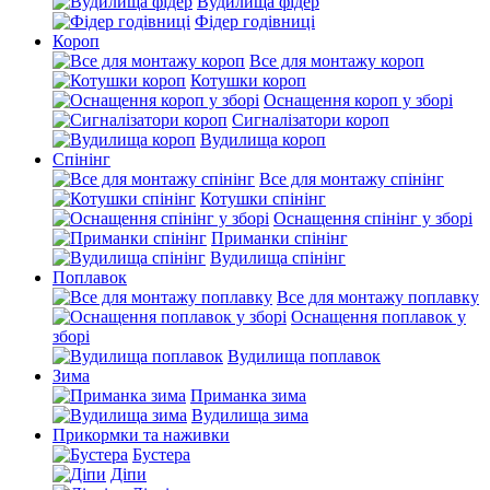
Вудилища фідер
Фідер годівниці
Короп
Все для монтажу короп
Котушки короп
Оснащення короп у зборі
Сигналізатори короп
Вудилища короп
Спінінг
Все для монтажу спінінг
Котушки спінінг
Оснащення спінінг у зборі
Приманки спінінг
Вудилища спінінг
Поплавок
Все для монтажу поплавку
Оснащення поплавок у
зборі
Вудилища поплавок
Зима
Приманка зима
Вудилища зима
Прикормки та наживки
Бустера
Діпи