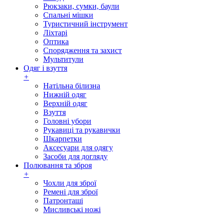
Рюкзаки, сумки, баули
Спальні мішки
Туристичний інструмент
Ліхтарі
Оптика
Спорядження та захист
Мультитули
Одяг і взуття
+
Натільна білизна
Нижній одяг
Верхній одяг
Взуття
Головні убори
Рукавиці та рукавички
Шкарпетки
Аксесуари для одягу
Засоби для догляду
Полювання та зброя
+
Чохли для зброї
Ремені для зброї
Патронташі
Мисливські ножі