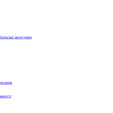
бальські аксесуари
рігання
ємності