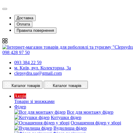
Доставка
Оплата
Правила повернення
098 428 97 50
093 384 22 59
м. Київ, вул. Колекторна, 3а
clepsydra.ua@gmail.com
Каталог товарів
Каталог товарів
Акція
Товари зі знижками
Фідер
Все для монтажу фідер
Котушки фідер
Оснащення фідер у зборі
Вудилища фідер