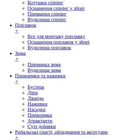
Котушки спінінг
Оснащення спінінг у зборі
Приманки спінінг
Вудилища спінінг
Поплавок
+
Все для монтажу поплавку
Оснащення поплавок у зборі
Вудилища поплавок
Зима
+
Приманка зима
Вудилища зима
Прикормки та наживки
+
Бустера
Діпи
Ліквіди
Наживки
Насадки
Прикормки
Атрактанти
Сухі добавки
Рибальські снасті, обладнання та аксесуари
+