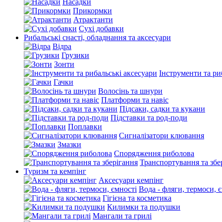
Насадки
Прикормки
Атрактанти
Сухі добавки
Рибальські снасті, обладнання та аксесуари
Відра
Грузики
Зонти
Інструменти та ри
Гачки
Волосінь та шнури
Платформи та навіс
Підсаки, садки та кукани
Підставки та род-поди
Поплавки
Сигналізатори клювання
Змазки
Спорядження риболова
Транспортування та збе
Туризм та кемпінг
Аксесуари кемпінг
Вода - фляги, термоси, 
Гігієна та косметика
Килимки та подушки
Мангали та грилі