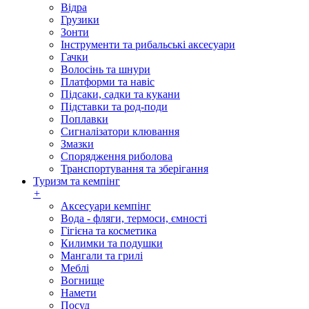
Відра
Грузики
Зонти
Інструменти та рибальські аксесуари
Гачки
Волосінь та шнури
Платформи та навіс
Підсаки, садки та кукани
Підставки та род-поди
Поплавки
Сигналізатори клювання
Змазки
Спорядження риболова
Транспортування та зберігання
Туризм та кемпінг
+
Аксесуари кемпінг
Вода - фляги, термоси, ємності
Гігієна та косметика
Килимки та подушки
Мангали та грилі
Меблі
Вогнище
Намети
Посуд