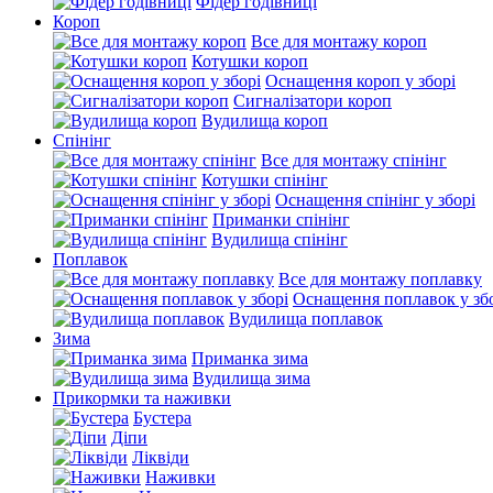
Фідер годівниці
Короп
Все для монтажу короп
Котушки короп
Оснащення короп у зборі
Сигналізатори короп
Вудилища короп
Спінінг
Все для монтажу спінінг
Котушки спінінг
Оснащення спінінг у зборі
Приманки спінінг
Вудилища спінінг
Поплавок
Все для монтажу поплавку
Оснащення поплавок у зб
Вудилища поплавок
Зима
Приманка зима
Вудилища зима
Прикормки та наживки
Бустера
Діпи
Ліквіди
Наживки