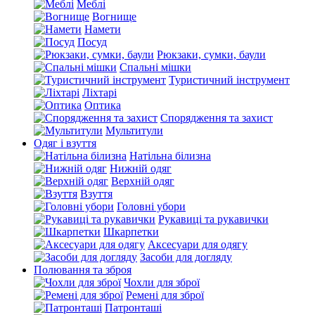
Меблі
Вогнище
Намети
Посуд
Рюкзаки, сумки, баули
Спальні мішки
Туристичний інструмент
Ліхтарі
Оптика
Спорядження та захист
Мультитули
Одяг і взуття
Натільна білизна
Нижній одяг
Верхній одяг
Взуття
Головні убори
Рукавиці та рукавички
Шкарпетки
Аксесуари для одягу
Засоби для догляду
Полювання та зброя
Чохли для зброї
Ремені для зброї
Патронташі