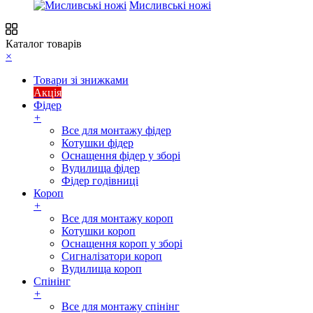
Мисливські ножі
Каталог товарів
×
Товари зі знижками
Акція
Фідер
+
Все для монтажу фідер
Котушки фідер
Оснащення фідер у зборі
Вудилища фідер
Фідер годівниці
Короп
+
Все для монтажу короп
Котушки короп
Оснащення короп у зборі
Сигналізатори короп
Вудилища короп
Спінінг
+
Все для монтажу спінінг