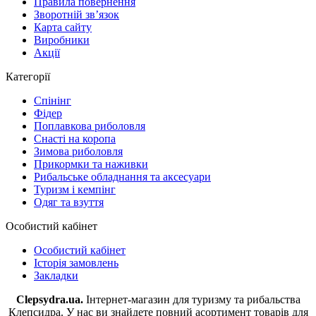
Правила повернення
Зворотній зв’язок
Карта сайту
Виробники
Акції
Категорії
Спінінг
Фідер
Поплавкова риболовля
Снасті на коропа
Зимова риболовля
Прикормки та наживки
Рибальське обладнання та аксесуари
Туризм і кемпінг
Одяг та взуття
Особистий кабінет
Особистий кабінет
Історія замовлень
Закладки
Clepsydra.ua.
Інтернет-магазин для туризму та рибальства
Клепсидра. У нас ви знайдете повний асортимент товарів для