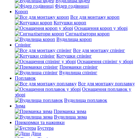
Вудилища фідер
Фідер годівниці
Короп
Все для монтажу короп
Котушки короп
Оснащення короп у зборі
Сигналізатори короп
Вудилища короп
Спінінг
Все для монтажу спінінг
Котушки спінінг
Оснащення спінінг у зборі
Приманки спінінг
Вудилища спінінг
Поплавок
Все для монтажу поплавку
Оснащення поплавок у
зборі
Вудилища поплавок
Зима
Приманка зима
Вудилища зима
Прикормки та наживки
Бустера
Діпи