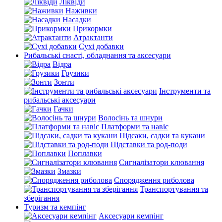
Ліквіди
Наживки
Насадки
Прикормки
Атрактанти
Сухі добавки
Рибальські снасті, обладнання та аксесуари
Відра
Грузики
Зонти
Інструменти та
рибальські аксесуари
Гачки
Волосінь та шнури
Платформи та навіс
Підсаки, садки та кукани
Підставки та род-поди
Поплавки
Сигналізатори клювання
Змазки
Спорядження риболова
Транспортування та
зберігання
Туризм та кемпінг
Аксесуари кемпінг