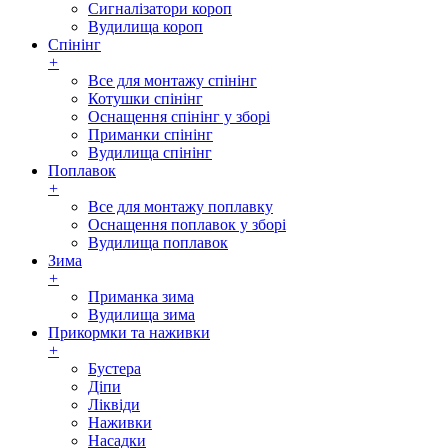
Сигналізатори короп
Вудилища короп
Спінінг
+
Все для монтажу спінінг
Котушки спінінг
Оснащення спінінг у зборі
Приманки спінінг
Вудилища спінінг
Поплавок
+
Все для монтажу поплавку
Оснащення поплавок у зборі
Вудилища поплавок
Зима
+
Приманка зима
Вудилища зима
Прикормки та наживки
+
Бустера
Діпи
Ліквіди
Наживки
Насадки