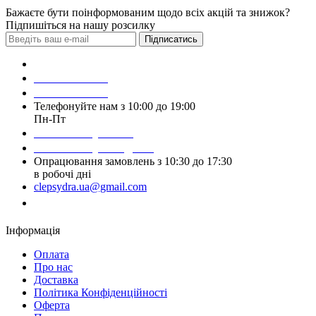
Бажаєте бути поінформованим щодо всіх акцій та знижок?
Підпишіться на нашу розсилку
Підписатись
Зробити замовлення
098 428 97 50
093 384 22 59
Телефонуйте нам з 10:00 до 19:00
Пн-Пт
Написати у Viber
Написати у Telegram
Опрацювання замовлень з 10:30 до 17:30
в робочі дні
clepsydra.ua@gmail.com
Замовити дзвінок
Інформація
Оплата
Про нас
Доставка
Політика Конфіденційності
Оферта