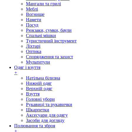
Мангали та грилі
Меблі
Вогнище
Намети
Посуд
Рюкзаки, сумки, баули
Спальні мішки
Туристичний інструмент
Ліхтарі
Оптика
Спорядження та захист
Мультитули
Одяг і взуття
+
Натільна білизна
Нижній одяг
Верхній одяг
Взуття
Головні убори
Рукавиці та рукавички
Шкарпетки
Аксесуари для одягу
Засоби для догляду
Полювання та зброя
+