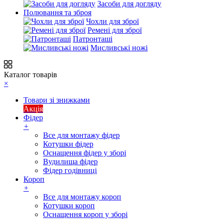
Засоби для догляду
Полювання та зброя
Чохли для зброї
Ремені для зброї
Патронташі
Мисливські ножі
Каталог товарів
×
Товари зі знижками
Акція
Фідер
+
Все для монтажу фідер
Котушки фідер
Оснащення фідер у зборі
Вудилища фідер
Фідер годівниці
Короп
+
Все для монтажу короп
Котушки короп
Оснащення короп у зборі