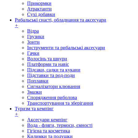
Прикормки
Атрактанти
Сухі добавки
Рибальські снасті, обладнання та аксесуари
+
Відра
Грузики
Зонти
Інструменти та рибальські аксесуари
Гачки
Волосінь та шнури
Платформи та навіс
Підсаки, садки та кукани
Підставки та род-поди
Поплавки
Сигналізатори клювання
Змазки
Спорядження риболова
Транспортування та зберігання
Туризм та кемпінг
+
Аксесуари кемпінг
Вода - фляги, термоси, ємності
Гігієна та косметика
Килимки та подушки