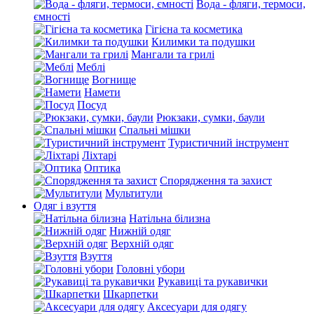
Вода - фляги, термоси,
ємності
Гігієна та косметика
Килимки та подушки
Мангали та грилі
Меблі
Вогнище
Намети
Посуд
Рюкзаки, сумки, баули
Спальні мішки
Туристичний інструмент
Ліхтарі
Оптика
Спорядження та захист
Мультитули
Одяг і взуття
Натільна білизна
Нижній одяг
Верхній одяг
Взуття
Головні убори
Рукавиці та рукавички
Шкарпетки
Аксесуари для одягу