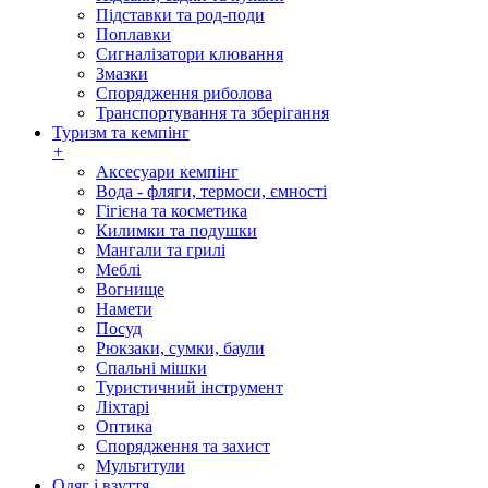
Підставки та род-поди
Поплавки
Сигналізатори клювання
Змазки
Спорядження риболова
Транспортування та зберігання
Туризм та кемпінг
+
Аксесуари кемпінг
Вода - фляги, термоси, ємності
Гігієна та косметика
Килимки та подушки
Мангали та грилі
Меблі
Вогнище
Намети
Посуд
Рюкзаки, сумки, баули
Спальні мішки
Туристичний інструмент
Ліхтарі
Оптика
Спорядження та захист
Мультитули
Одяг і взуття