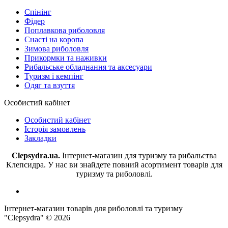
Спінінг
Фідер
Поплавкова риболовля
Снасті на коропа
Зимова риболовля
Прикормки та наживки
Рибальське обладнання та аксесуари
Туризм і кемпінг
Одяг та взуття
Особистий кабінет
Особистий кабінет
Історія замовлень
Закладки
Clepsydra.ua.
Інтернет-магазин для туризму та рибальства
Клепсидра. У нас ви знайдете повний асортимент товарів для
туризму та риболовлі.
Інтернет-магазин товарів для риболовлі та туризму
"Clepsydra" © 2026