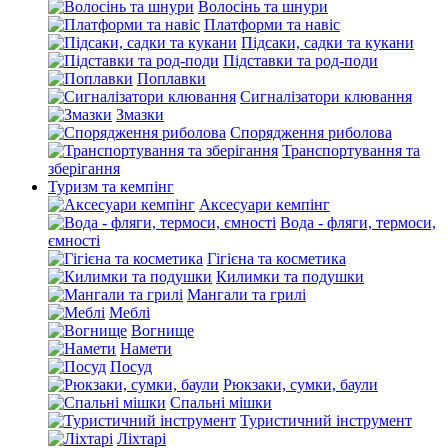
Волосінь та шнури
Платформи та навіс
Підсаки, садки та кукани
Підставки та род-поди
Поплавки
Сигналізатори клювання
Змазки
Спорядження риболова
Транспортування та
зберігання
Туризм та кемпінг
Аксесуари кемпінг
Вода - фляги, термоси,
ємності
Гігієна та косметика
Килимки та подушки
Мангали та грилі
Меблі
Вогнище
Намети
Посуд
Рюкзаки, сумки, баули
Спальні мішки
Туристичний інструмент
Ліхтарі