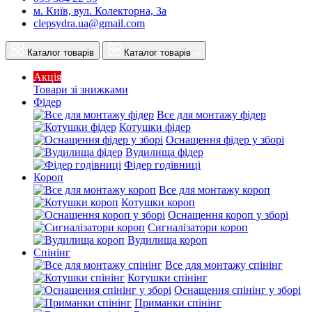
м. Київ, вул. Колекторна, 3а
clepsydra.ua@gmail.com
Каталог товарів
Каталог товарів
Акція
Товари зі знижками
Фідер
Все для монтажу фідер
Котушки фідер
Оснащення фідер у зборі
Вудилища фідер
Фідер годівниці
Короп
Все для монтажу короп
Котушки короп
Оснащення короп у зборі
Сигналізатори короп
Вудилища короп
Спінінг
Все для монтажу спінінг
Котушки спінінг
Оснащення спінінг у зборі
Приманки спінінг