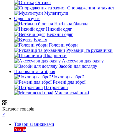
Оптика
Спорядження та захист
Мультитули
Одяг і взуття
Натільна білизна
Нижній одяг
Верхній одяг
Взуття
Головні убори
Рукавиці та рукавички
Шкарпетки
Аксесуари для одягу
Засоби для догляду
Полювання та зброя
Чохли для зброї
Ремені для зброї
Патронташі
Мисливські ножі
Каталог товарів
×
Товари зі знижками
Акція