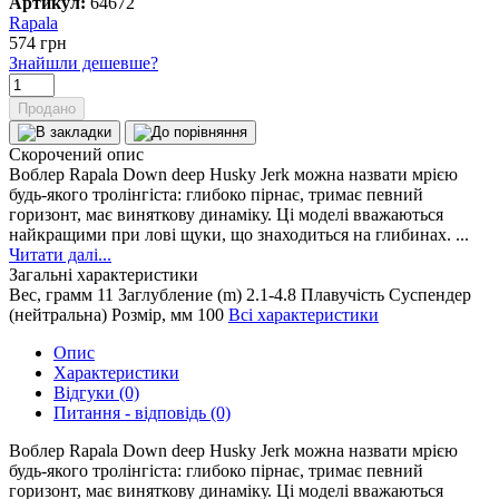
Артикул:
64672
Rapala
574
грн
Знайшли дешевше?
Продано
Скорочений опис
Воблер Rapala Down deep Husky Jerk можна назвати мрією
будь-якого тролінгіста: глибоко пірнає, тримає певний
горизонт, має виняткову динаміку. Ці моделі вважаються
найкращими при лові щуки, що знаходиться на глибинах. ...
Читати далі...
Загальні характеристики
Вес, грамм
11
Заглубление (m)
2.1-4.8
Плавучість
Суспендер
(нейтральна)
Розмір, мм
100
Всі характеристики
Опис
Характеристики
Відгуки (0)
Питання - відповідь (0)
Воблер Rapala Down deep Husky Jerk можна назвати мрією
будь-якого тролінгіста: глибоко пірнає, тримає певний
горизонт, має виняткову динаміку. Ці моделі вважаються