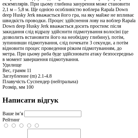
екземплярів. При цьому глибина занурення може становити
2,1 м – 5,8 м. Ще однією особливістю воблера Rapala Down
deep Husky Jerk вважається його гра, на яку майже не впливає
швидкість проводки. Процес здійснення лову на воблер Rapala
Down deep Husky Jerk вважається досить простим: після
закидання слід відразу здійснити підмотування волосіні (це
дозволить встановити його на необхідну глибину), потім,
зупинивши підмотування, слід почекати 3 секунди, а потім
відновити процес проведення різким підмотуванням, до
метра. При цьому риба буде здійснювати атаку безпосередньо
в момент завершення підмотування.
Удилище
Вес, грамм
11
Заглубление (m)
2.1-4.8
Плавучість
Суспендер (нейтральна)
Розмір, мм
100
Написати відгук
Ваше ім’я
Рейтинг