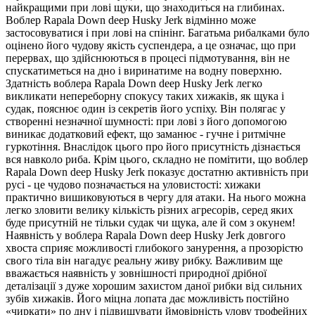
найкращими при лові щуки, що знаходиться на глибинах.
Воблер Rapala Down deep Husky Jerk відмінно може
застосовуватися і при лові на спінінг. Багатьма рибалками було
оцінено його чудову якість суспендера, а це означає, що при
перервах, що здійснюються в процесі підмотування, він не
спускатиметься на дно і виринатиме на водну поверхню.
Здатність воблера Rapala Down deep Husky Jerk легко
викликати непереборну спокусу таких хижаків, як щука і
судак, пояснює один із секретів його успіху. Він полягає у
створенні незначної шумності: при лові з його допомогою
виникає додатковий ефект, що заманює - гучне і ритмічне
гуркотіння. Внаслідок цього про його присутність дізнається
вся навколо риба. Крім цього, складно не помітити, що воблер
Rapala Down deep Husky Jerk показує достатню активність при
русі - це чудово позначається на уловистості: хижаки
практично вишиковуються в чергу для атаки. На нього можна
легко зловити велику кількість різних агресорів, серед яких
буде присутній не тільки судак чи щука, але й сом з окунем!
Наявність у воблера Rapala Down deep Husky Jerk довгого
хвоста сприяє можливості глибокого занурення, а прозорістю
свого тіла він нагадує реальну живу рибку. Важливим ще
вважається наявність у зовнішності природної дрібної
деталізації з дуже хорошим захистом даної рибки від сильних
зубів хижаків. Його міцна лопата дає можливість постійно
«чиркати» по дну і підвищувати ймовірність улову трофейних