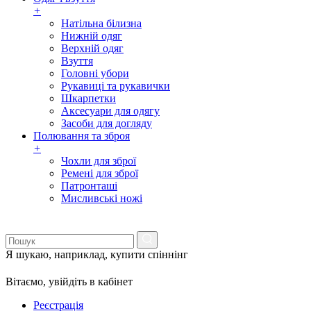
+
Натільна білизна
Нижній одяг
Верхній одяг
Взуття
Головні убори
Рукавиці та рукавички
Шкарпетки
Аксесуари для одягу
Засоби для догляду
Полювання та зброя
+
Чохли для зброї
Ремені для зброї
Патронташі
Мисливські ножі
Я шукаю, наприклад,
купити спіннінг
Вітаємо,
увійдіть в кабінет
Реєстрація