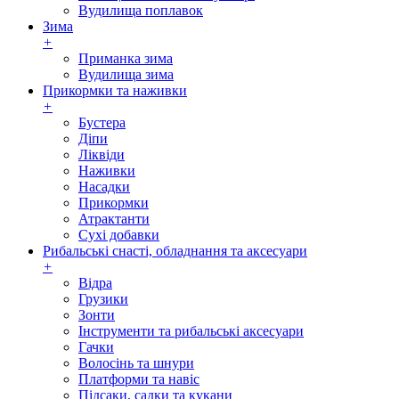
Вудилища поплавок
Зима
+
Приманка зима
Вудилища зима
Прикормки та наживки
+
Бустера
Діпи
Ліквіди
Наживки
Насадки
Прикормки
Атрактанти
Сухі добавки
Рибальські снасті, обладнання та аксесуари
+
Відра
Грузики
Зонти
Інструменти та рибальські аксесуари
Гачки
Волосінь та шнури
Платформи та навіс
Підсаки, садки та кукани