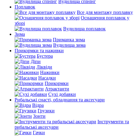
Вудилища спінінг
Поплавок
Все для монтажу поплавку
Оснащення поплавок у
зборі
Вудилища поплавок
Зима
Приманка зима
Вудилища зима
Прикормки та наживки
Бустера
Діпи
Ліквіди
Наживки
Насадки
Прикормки
Атрактанти
Сухі добавки
Рибальські снасті, обладнання та аксесуари
Відра
Грузики
Зонти
Інструменти та
рибальські аксесуари
Гачки