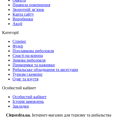
Оферта
Правила повернення
Зворотній зв’язок
Карта сайту
Виробники
Акції
Категорії
Спінінг
Фідер
Поплавкова риболовля
Снасті на коропа
Зимова риболовля
Прикормки та наживки
Рибальське обладнання та аксесуари
Туризм і кемпінг
Одяг та взуття
Особистий кабінет
Особистий кабінет
Історія замовлень
Закладки
Clepsydra.ua.
Інтернет-магазин для туризму та рибальства