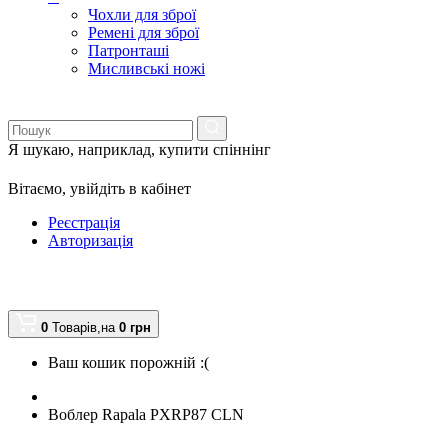
Чохли для зброї
Ремені для зброї
Патронташі
Мисливські ножі
Я шукаю, наприклад,
купити спіннінг
Вітаємо,
увійдіть в кабінет
Реєстрація
Авторизація
0
Товарів,
на
0
грн
Ваш кошик порожній :(
Воблер Rapala PXRP87 CLN