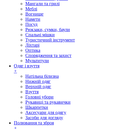
Мангали та грилі
Меблі
Вогнище
Намети
Посуд
Рюкзаки, сумки, баули
Спальні мішки
Туристичний інструмент
Ліхтарі
Оптика
Спорядження та захист
Мультитули
Одяг і взуття
+
Натільна білизна
Нижній одяг
Верхній одяг
Взуття
Головні убори
Рукавиці та рукавички
Шкарпетки
Аксесуари для одягу
Засоби для догляду
Полювання та зброя
+