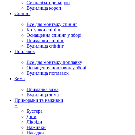
Сигналізатори короп
Вудилища короп
Спінінг
+
Все для монтажу спінінг
Котушки спінінг
Оснащення спінінг у зборі
Приманки спінінг
Вудилища спінінг
Поплавок
+
Все для монтажу поплавку
Оснащення поплавок у зборі
Вудилища поплавок
Зима
+
Приманка зима
Вудилища зима
Прикормки та наживки
+
Бустера
Діпи
Ліквіди
Наживки
Насадки