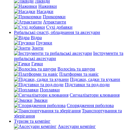
Ліквіди
Наживки
Насадки
Прикормки
Атрактанти
Сухі добавки
Рибальські снасті, обладнання та аксесуари
Відра
Грузики
Зонти
Інструменти та
рибальські аксесуари
Гачки
Волосінь та шнури
Платформи та навіс
Підсаки, садки та кукани
Підставки та род-поди
Поплавки
Сигналізатори клювання
Змазки
Спорядження риболова
Транспортування та
зберігання
Туризм та кемпінг
Аксесуари кемпінг