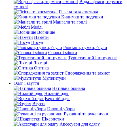
Вода - фляги, термоси,
ємності
Гігієна та косметика
Килимки та подушки
Мангали та грилі
Меблі
Вогнище
Намети
Посуд
Рюкзаки, сумки, баули
Спальні мішки
Туристичний інструмент
Ліхтарі
Оптика
Спорядження та захист
Мультитули
Одяг і взуття
Натільна білизна
Нижній одяг
Верхній одяг
Взуття
Головні убори
Рукавиці та рукавички
Шкарпетки
Аксесуари для одягу