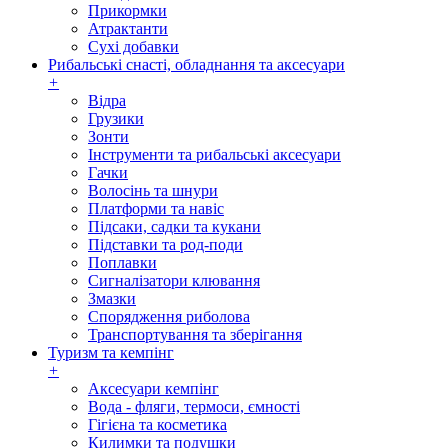
Прикормки
Атрактанти
Сухі добавки
Рибальські снасті, обладнання та аксесуари
+
Відра
Грузики
Зонти
Інструменти та рибальські аксесуари
Гачки
Волосінь та шнури
Платформи та навіс
Підсаки, садки та кукани
Підставки та род-поди
Поплавки
Сигналізатори клювання
Змазки
Спорядження риболова
Транспортування та зберігання
Туризм та кемпінг
+
Аксесуари кемпінг
Вода - фляги, термоси, ємності
Гігієна та косметика
Килимки та подушки