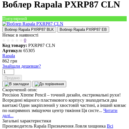
Воблер Rapala PXRP87 CLN
Популярний
Воблер Rapala PXRP87 BLK
Воблер Rapala PXRP87 EB
Немає в наявності
0
Код товару:
PXRP87 CLN
Артикул:
65305
Rapala
862
грн
Знайшли дешевше?
Продано
Скорочений опис
Precision Xtreme Pencil – точний дизайн, екстримальні рухи!
Всередині міцного пластикового корпусу знаходиться два
вантажі Один закріплений у хвостовій частині, а інший ковзає
по напрямних зміщуючи центр тяжіння Ця систе...
Читати
далі...
Загальні характеристики
Производитель
Rapala
Призначення
Ловля хищника
Всі