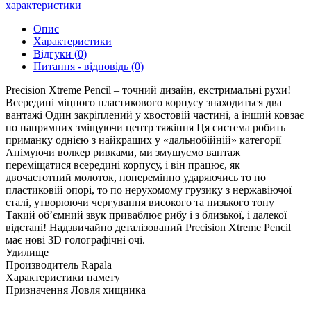
характеристики
Опис
Характеристики
Відгуки (0)
Питання - відповідь (0)
Precision Xtreme Pencil – точний дизайн, екстримальні рухи!
Всередині міцного пластикового корпусу знаходиться два
вантажі Один закріплений у хвостовій частині, а інший ковзає
по напрямних зміщуючи центр тяжіння Ця система робить
приманку однією з найкращих у «дальнобійній» категорії
Анімуючи волкер ривками, ми змушуємо вантаж
переміщатися всередині корпусу, і він працює, як
двочастотний молоток, поперемінно ударяючись то по
пластиковій опорі, то по нерухомому грузику з нержавіючої
сталі, утворюючи чергування високого та низького тону
Такий об’ємний звук приваблює рибу і з близької, і далекої
відстані! Надзвичайно деталізований Precision Xtreme Pencil
має нові 3D голографічні очі.
Удилище
Производитель
Rapala
Характеристики намету
Призначення
Ловля хищника