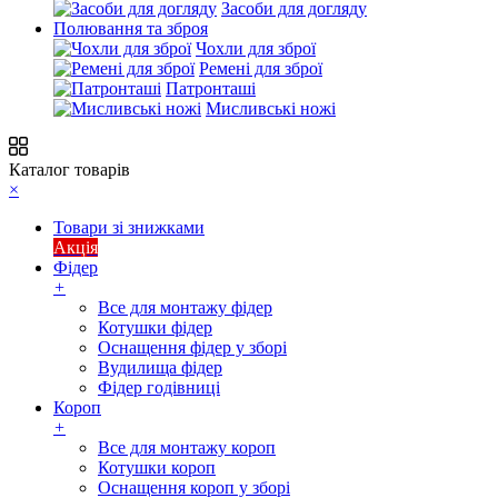
Засоби для догляду
Полювання та зброя
Чохли для зброї
Ремені для зброї
Патронташі
Мисливські ножі
Каталог товарів
×
Товари зі знижками
Акція
Фідер
+
Все для монтажу фідер
Котушки фідер
Оснащення фідер у зборі
Вудилища фідер
Фідер годівниці
Короп
+
Все для монтажу короп
Котушки короп
Оснащення короп у зборі