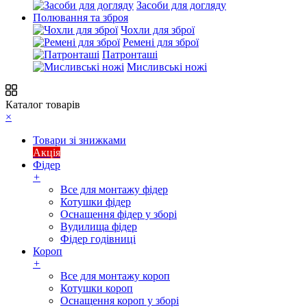
Засоби для догляду
Полювання та зброя
Чохли для зброї
Ремені для зброї
Патронташі
Мисливські ножі
Каталог товарів
×
Товари зі знижками
Акція
Фідер
+
Все для монтажу фідер
Котушки фідер
Оснащення фідер у зборі
Вудилища фідер
Фідер годівниці
Короп
+
Все для монтажу короп
Котушки короп
Оснащення короп у зборі