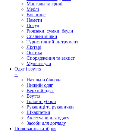
Мангали та грилі
Меблі
Вогнище
Намети
Посуд
Рюкзаки, сумки, баули
Спальні мішки
Туристичний інструмент
Ліхтарі
Оптика
Спорядження та захист
Мультитули
Одяг і взуття
+
Натільна білизна
Нижній одяг
Верхній одяг
Взуття
Головні убори
Рукавиці та рукавички
Шкарпетки
Аксесуари для одягу
Засоби для догляду
Полювання та зброя
+