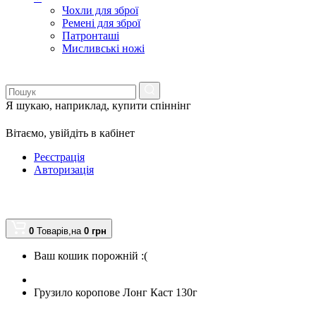
Чохли для зброї
Ремені для зброї
Патронташі
Мисливські ножі
Я шукаю, наприклад,
купити спіннінг
Вітаємо,
увійдіть в кабінет
Реєстрація
Авторизація
0
Товарів,
на
0
грн
Ваш кошик порожній :(
Грузило коропове Лонг Каст 130г