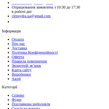
Написати у Telegram
Опрацювання замовлень з 10:30 до 17:30
в робочі дні
clepsydra.ua@gmail.com
Замовити дзвінок
Інформація
Оплата
Про нас
Доставка
Політика Конфіденційності
Оферта
Правила повернення
Зворотній зв’язок
Карта сайту
Виробники
Акції
Категорії
Спінінг
Фідер
Поплавкова риболовля
Снасті на коропа