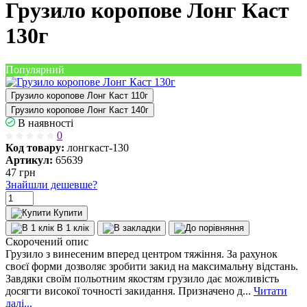
Грузило коропове Лонг Каст
130г
Популярний
Грузило коропове Лонг Каст 110г
Грузило коропове Лонг Каст 140г
В наявності
0
Код товару:
лонгкаст-130
Артикул:
65639
47
грн
Знайшли дешевше?
Купити
В 1 клік
Скорочений опис
Грузило з винесеним вперед центром тяжіння. За рахунок
своєї форми дозволяє зробити закид на максимальну відстань.
Завдяки своїм польотним якостям грузило дає можливість
досягти високої точності закидання. Призначено д...
Читати
далі...