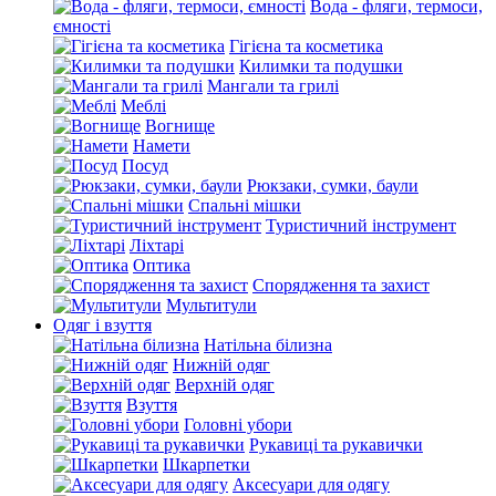
Вода - фляги, термоси,
ємності
Гігієна та косметика
Килимки та подушки
Мангали та грилі
Меблі
Вогнище
Намети
Посуд
Рюкзаки, сумки, баули
Спальні мішки
Туристичний інструмент
Ліхтарі
Оптика
Спорядження та захист
Мультитули
Одяг і взуття
Натільна білизна
Нижній одяг
Верхній одяг
Взуття
Головні убори
Рукавиці та рукавички
Шкарпетки
Аксесуари для одягу