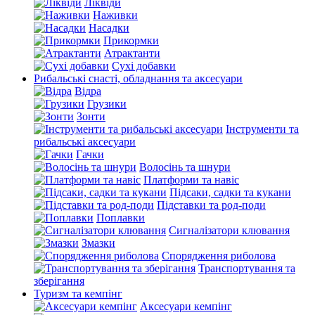
Ліквіди
Наживки
Насадки
Прикормки
Атрактанти
Сухі добавки
Рибальські снасті, обладнання та аксесуари
Відра
Грузики
Зонти
Інструменти та
рибальські аксесуари
Гачки
Волосінь та шнури
Платформи та навіс
Підсаки, садки та кукани
Підставки та род-поди
Поплавки
Сигналізатори клювання
Змазки
Спорядження риболова
Транспортування та
зберігання
Туризм та кемпінг
Аксесуари кемпінг