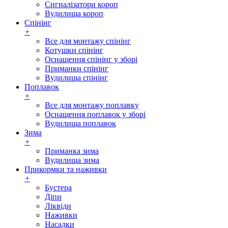
Сигналізатори короп
Вудилища короп
Спінінг
+
Все для монтажу спінінг
Котушки спінінг
Оснащення спінінг у зборі
Приманки спінінг
Вудилища спінінг
Поплавок
+
Все для монтажу поплавку
Оснащення поплавок у зборі
Вудилища поплавок
Зима
+
Приманка зима
Вудилища зима
Прикормки та наживки
+
Бустера
Діпи
Ліквіди
Наживки
Насадки