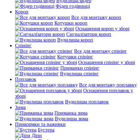
Вудилища фідер
Фідер годівниці
Короп
Все для монтажу короп
Котушки короп
Оснащення короп у зборі
Сигналізатори короп
Вудилища короп
Спінінг
Все для монтажу спінінг
Котушки спінінг
Оснащення спінінг у зборі
Приманки спінінг
Вудилища спінінг
Поплавок
Все для монтажу поплавку
Оснащення поплавок у
зборі
Вудилища поплавок
Зима
Приманка зима
Вудилища зима
Прикормки та наживки
Бустера
Діпи