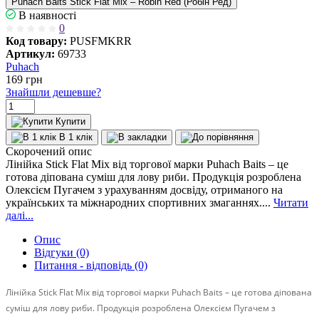
Puhach Baits Stick Flat Mix – Robin Red (Робін Ред)
В наявності
0
Код товару:
PUSFMKRR
Артикул:
69733
Puhach
169
грн
Знайшли дешевше?
Купити
В 1 клік
Скорочений опис
Лінійка Stick Flat Mix від торгової марки Puhach Baits – це
готова діпована суміш для лову риби. Продукція розроблена
Олексієм Пугачем з урахуванням досвіду, отриманого на
українських та міжнародних спортивних змаганнях....
Читати
далі...
Опис
Відгуки (0)
Питання - відповідь (0)
Лінійка Stick Flat Mix від торгової марки Puhach Baits – це готова діпована
суміш для лову риби. Продукція розроблена Олексієм Пугачем з