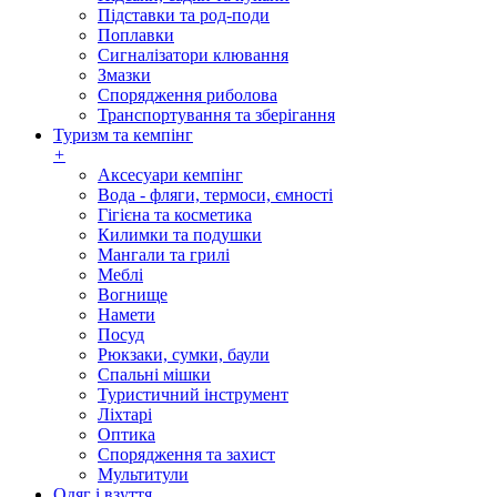
Підставки та род-поди
Поплавки
Сигналізатори клювання
Змазки
Спорядження риболова
Транспортування та зберігання
Туризм та кемпінг
+
Аксесуари кемпінг
Вода - фляги, термоси, ємності
Гігієна та косметика
Килимки та подушки
Мангали та грилі
Меблі
Вогнище
Намети
Посуд
Рюкзаки, сумки, баули
Спальні мішки
Туристичний інструмент
Ліхтарі
Оптика
Спорядження та захист
Мультитули
Одяг і взуття