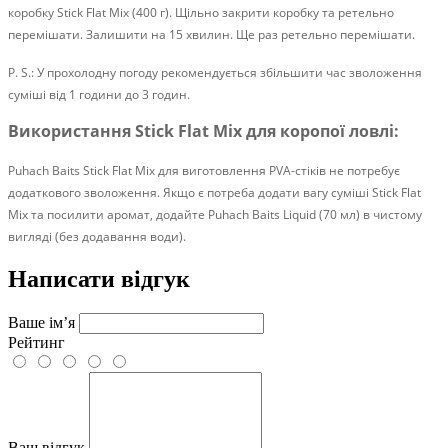
коробку Stick Flat Mix (400 г). Щільно закрити коробку та ретельно
перемішати. Залишити на 15 хвилин. Ще раз ретельно перемішати.
P. S.: У прохолодну погоду рекомендується збільшити час зволоження
суміші від 1 години до 3 годин.
Використання Stick Flat Mix для коропої ловлі:
Puhach Baits Stick Flat Mix для виготовлення PVA-стіків не потребує
додаткового зволоження. Якщо є потреба додати вагу суміші Stick Flat
Mix та посилити аромат, додайте Puhach Baits Liquid (70 мл) в чистому
вигляді (без додавання води).
Написати відгук
Ваше ім’я
Рейтинг
Ваш відгук