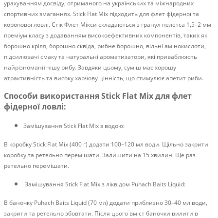
урахуванням досвіду, отриманого на українських та міжнародних
спортивних змаганнях. Stick Flat Mix підходить для флет фідерної та
коропової ловлі. Стік Флет Мікси складаються з гранул пелетса 1,5–2 мм
преміум класу з додаванням високоефективних компонентів, таких як
борошно кріля, борошно сквіда, рибне борошно, вільні амінокислоти,
підсилювачі смаку та натуральні ароматизатори, які приваблюють
найрізноманітнішу рибу. Завдяки цьому, суміш має хорошу
атрактивність та високу харчову цінність, що стимулює апетит риби.
Способи використання Stick Flat Mix для флет
фідерної ловлі:
Замішування Stick Flat Mix з водою:
В коробку Stick Flat Mix (400 г) додати 100–120 мл води. Щільно закрити
коробку та ретельно перемішати. Залишити на 15 хвилин. Ще раз
ретельно перемішати.
Замішування Stick Flat Mix з ліквідом Puhach Baits Liquid:
В баночку Puhach Baits Liquid (70 мл) додати приблизно 30–40 мл води,
закрити та ретельно збовтати. Після цього вміст баночки вилити в