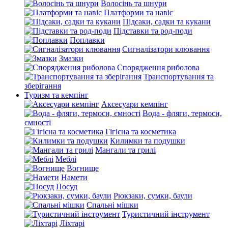
Волосінь та шнури
Платформи та навіс
Підсаки, садки та кукани
Підставки та род-поди
Поплавки
Сигналізатори клювання
Змазки
Спорядження риболова
Транспортування та
зберігання
Туризм та кемпінг
Аксесуари кемпінг
Вода - фляги, термоси,
ємності
Гігієна та косметика
Килимки та подушки
Мангали та грилі
Меблі
Вогнище
Намети
Посуд
Рюкзаки, сумки, баули
Спальні мішки
Туристичний інструмент
Ліхтарі