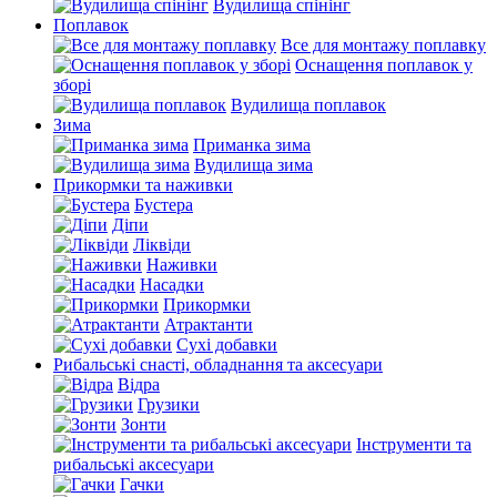
Вудилища спінінг
Поплавок
Все для монтажу поплавку
Оснащення поплавок у
зборі
Вудилища поплавок
Зима
Приманка зима
Вудилища зима
Прикормки та наживки
Бустера
Діпи
Ліквіди
Наживки
Насадки
Прикормки
Атрактанти
Сухі добавки
Рибальські снасті, обладнання та аксесуари
Відра
Грузики
Зонти
Інструменти та
рибальські аксесуари
Гачки