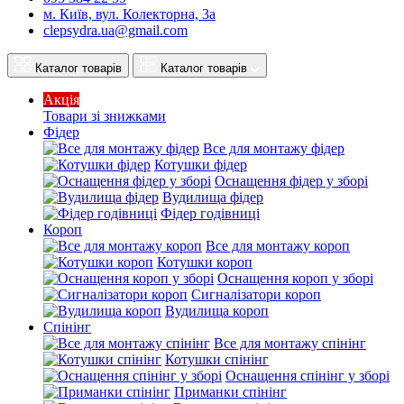
м. Київ, вул. Колекторна, 3а
clepsydra.ua@gmail.com
Каталог товарів
Каталог товарів
Акція
Товари зі знижками
Фідер
Все для монтажу фідер
Котушки фідер
Оснащення фідер у зборі
Вудилища фідер
Фідер годівниці
Короп
Все для монтажу короп
Котушки короп
Оснащення короп у зборі
Сигналізатори короп
Вудилища короп
Спінінг
Все для монтажу спінінг
Котушки спінінг
Оснащення спінінг у зборі
Приманки спінінг