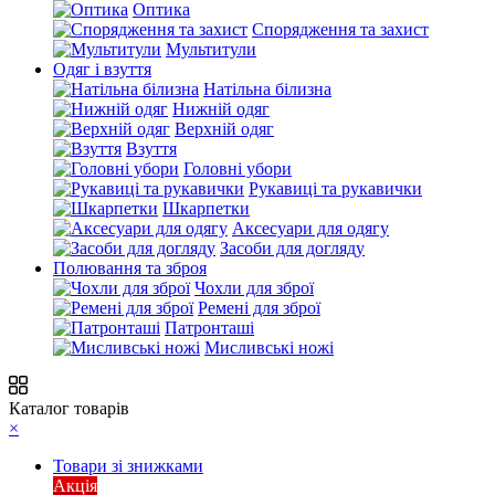
Оптика
Спорядження та захист
Мультитули
Одяг і взуття
Натільна білизна
Нижній одяг
Верхній одяг
Взуття
Головні убори
Рукавиці та рукавички
Шкарпетки
Аксесуари для одягу
Засоби для догляду
Полювання та зброя
Чохли для зброї
Ремені для зброї
Патронташі
Мисливські ножі
Каталог товарів
×
Товари зі знижками
Акція