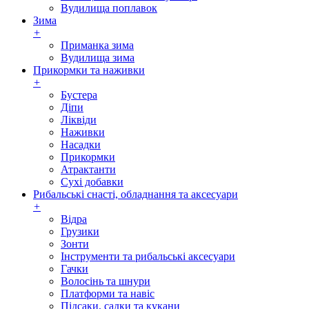
Вудилища поплавок
Зима
+
Приманка зима
Вудилища зима
Прикормки та наживки
+
Бустера
Діпи
Ліквіди
Наживки
Насадки
Прикормки
Атрактанти
Сухі добавки
Рибальські снасті, обладнання та аксесуари
+
Відра
Грузики
Зонти
Інструменти та рибальські аксесуари
Гачки
Волосінь та шнури
Платформи та навіс
Підсаки, садки та кукани