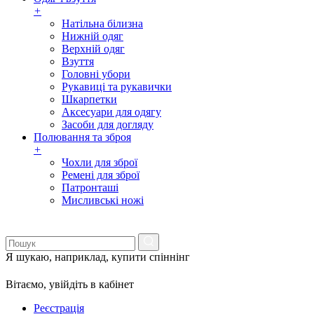
+
Натільна білизна
Нижній одяг
Верхній одяг
Взуття
Головні убори
Рукавиці та рукавички
Шкарпетки
Аксесуари для одягу
Засоби для догляду
Полювання та зброя
+
Чохли для зброї
Ремені для зброї
Патронташі
Мисливські ножі
Я шукаю, наприклад,
купити спіннінг
Вітаємо,
увійдіть в кабінет
Реєстрація