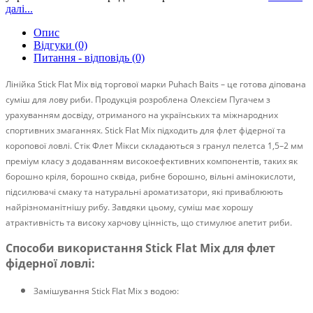
далі...
Опис
Відгуки (0)
Питання - відповідь (0)
Лінійка Stick Flat Mix від торгової марки Puhach Baits – це готова діпована
суміш для лову риби. Продукція розроблена Олексієм Пугачем з
урахуванням досвіду, отриманого на українських та міжнародних
спортивних змаганнях. Stick Flat Mix підходить для флет фідерної та
коропової ловлі. Стік Флет Мікси складаються з гранул пелетса 1,5–2 мм
преміум класу з додаванням високоефективних компонентів, таких як
борошно кріля, борошно сквіда, рибне борошно, вільні амінокислоти,
підсилювачі смаку та натуральні ароматизатори, які приваблюють
найрізноманітнішу рибу. Завдяки цьому, суміш має хорошу
атрактивність та високу харчову цінність, що стимулює апетит риби.
Способи використання Stick Flat Mix для флет
фідерної ловлі:
Замішування Stick Flat Mix з водою: