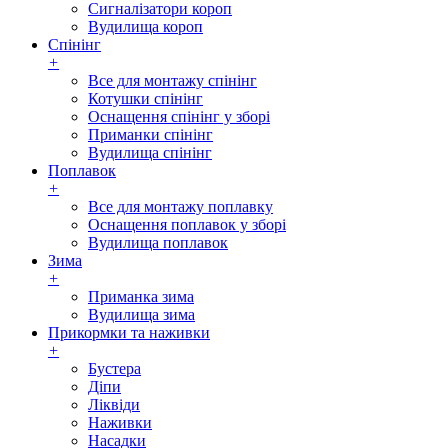
Сигналізатори короп
Вудилища короп
Спінінг
+
Все для монтажу спінінг
Котушки спінінг
Оснащення спінінг у зборі
Приманки спінінг
Вудилища спінінг
Поплавок
+
Все для монтажу поплавку
Оснащення поплавок у зборі
Вудилища поплавок
Зима
+
Приманка зима
Вудилища зима
Прикормки та наживки
+
Бустера
Діпи
Ліквіди
Наживки
Насадки