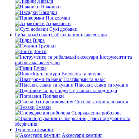
Ліквіди
Наживки
Насадки
Прикормки
Атрактанти
Сухі добавки
Рибальські снасті, обладнання та аксесуари
Відра
Грузики
Зонти
Інструменти та
рибальські аксесуари
Гачки
Волосінь та шнури
Платформи та навіс
Підсаки, садки та кукани
Підставки та род-поди
Поплавки
Сигналізатори клювання
Змазки
Спорядження риболова
Транспортування та
зберігання
Туризм та кемпінг
Аксесуари кемпінг