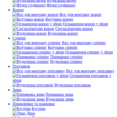
Вудилища фідер
Фідер годівниці
Короп
Все для монтажу короп
Котушки короп
Оснащення короп у зборі
Сигналізатори короп
Вудилища короп
Спінінг
Все для монтажу спінінг
Котушки спінінг
Оснащення спінінг у зборі
Приманки спінінг
Вудилища спінінг
Поплавок
Все для монтажу поплавку
Оснащення поплавок у
зборі
Вудилища поплавок
Зима
Приманка зима
Вудилища зима
Прикормки та наживки
Бустера
Діпи