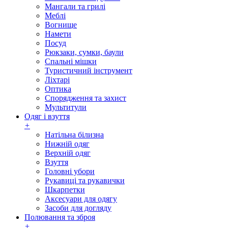
Мангали та грилі
Меблі
Вогнище
Намети
Посуд
Рюкзаки, сумки, баули
Спальні мішки
Туристичний інструмент
Ліхтарі
Оптика
Спорядження та захист
Мультитули
Одяг і взуття
+
Натільна білизна
Нижній одяг
Верхній одяг
Взуття
Головні убори
Рукавиці та рукавички
Шкарпетки
Аксесуари для одягу
Засоби для догляду
Полювання та зброя
+