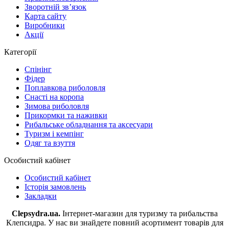
Зворотній зв’язок
Карта сайту
Виробники
Акції
Категорії
Спінінг
Фідер
Поплавкова риболовля
Снасті на коропа
Зимова риболовля
Прикормки та наживки
Рибальське обладнання та аксесуари
Туризм і кемпінг
Одяг та взуття
Особистий кабінет
Особистий кабінет
Історія замовлень
Закладки
Clepsydra.ua.
Інтернет-магазин для туризму та рибальства
Клепсидра. У нас ви знайдете повний асортимент товарів для