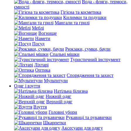
Вода - фляги, термоси,
ємності
Гігієна та косметика
Килимки та подушки
Мангали та грилі
Меблі
Вогнище
Намети
Посуд
Рюкзаки, сумки, баули
Спальні мішки
Туристичний інструмент
Ліхтарі
Оптика
Спорядження та захист
Мультитули
Одяг і взуття
Натільна білизна
Нижній одяг
Верхній одяг
Взуття
Головні убори
Рукавиці та рукавички
Шкарпетки
Аксесуари для одягу