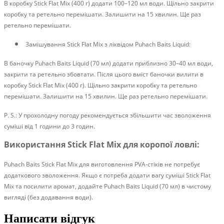
В коробку Stick Flat Mix (400 г) додати 100–120 мл води. Щільно закрити
коробку та ретельно перемішати. Залишити на 15 хвилин. Ще раз
ретельно перемішати.
Замішування Stick Flat Mix з ліквідом Puhach Baits Liquid:
В баночку Puhach Baits Liquid (70 мл) додати приблизно 30–40 мл води,
закрити та ретельно збовтати. Після цього вміст баночки вилити в
коробку Stick Flat Mix (400 г). Щільно закрити коробку та ретельно
перемішати. Залишити на 15 хвилин. Ще раз ретельно перемішати.
P. S.: У прохолодну погоду рекомендується збільшити час зволоження
суміші від 1 години до 3 годин.
Використання Stick Flat Mix для коропої ловлі:
Puhach Baits Stick Flat Mix для виготовлення PVA-стіків не потребує
додаткового зволоження. Якщо є потреба додати вагу суміші Stick Flat
Mix та посилити аромат, додайте Puhach Baits Liquid (70 мл) в чистому
вигляді (без додавання води).
Написати відгук