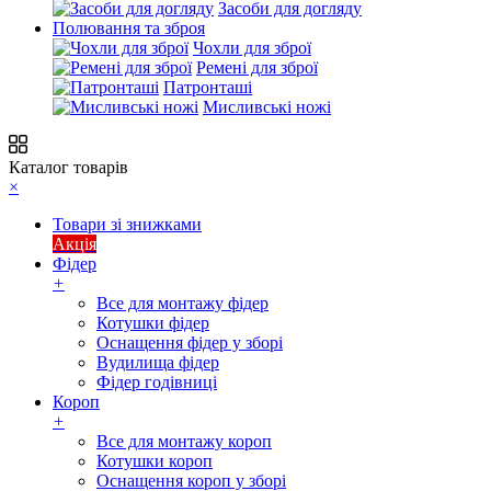
Засоби для догляду
Полювання та зброя
Чохли для зброї
Ремені для зброї
Патронташі
Мисливські ножі
Каталог товарів
×
Товари зі знижками
Акція
Фідер
+
Все для монтажу фідер
Котушки фідер
Оснащення фідер у зборі
Вудилища фідер
Фідер годівниці
Короп
+
Все для монтажу короп
Котушки короп
Оснащення короп у зборі