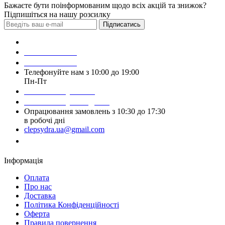
Бажаєте бути поінформованим щодо всіх акцій та знижок?
Підпишіться на нашу розсилку
Підписатись
Зробити замовлення
098 428 97 50
093 384 22 59
Телефонуйте нам з 10:00 до 19:00
Пн-Пт
Написати у Viber
Написати у Telegram
Опрацювання замовлень з 10:30 до 17:30
в робочі дні
clepsydra.ua@gmail.com
Замовити дзвінок
Інформація
Оплата
Про нас
Доставка
Політика Конфіденційності
Оферта
Правила повернення