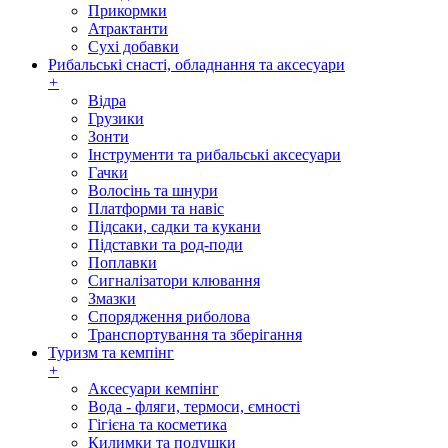
Прикормки
Атрактанти
Сухі добавки
Рибальські снасті, обладнання та аксесуари
+
Відра
Грузики
Зонти
Інструменти та рибальські аксесуари
Гачки
Волосінь та шнури
Платформи та навіс
Підсаки, садки та кукани
Підставки та род-поди
Поплавки
Сигналізатори клювання
Змазки
Спорядження риболова
Транспортування та зберігання
Туризм та кемпінг
+
Аксесуари кемпінг
Вода - фляги, термоси, ємності
Гігієна та косметика
Килимки та подушки