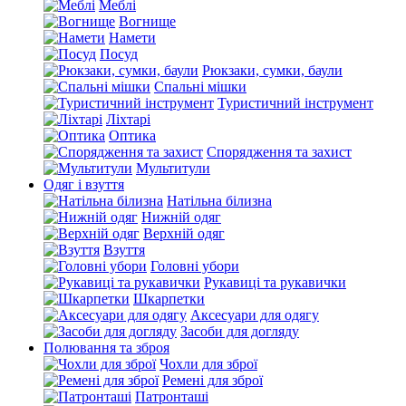
Меблі
Вогнище
Намети
Посуд
Рюкзаки, сумки, баули
Спальні мішки
Туристичний інструмент
Ліхтарі
Оптика
Спорядження та захист
Мультитули
Одяг і взуття
Натільна білизна
Нижній одяг
Верхній одяг
Взуття
Головні убори
Рукавиці та рукавички
Шкарпетки
Аксесуари для одягу
Засоби для догляду
Полювання та зброя
Чохли для зброї
Ремені для зброї
Патронташі