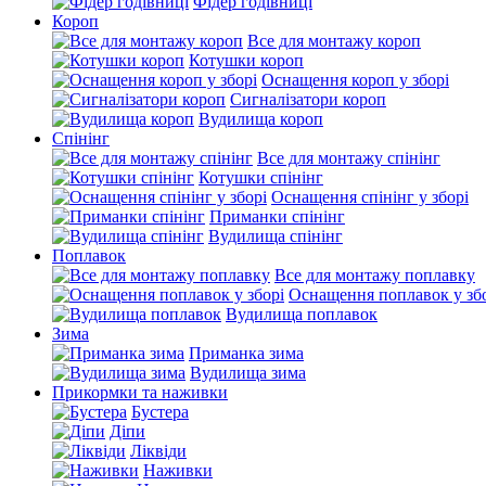
Фідер годівниці
Короп
Все для монтажу короп
Котушки короп
Оснащення короп у зборі
Сигналізатори короп
Вудилища короп
Спінінг
Все для монтажу спінінг
Котушки спінінг
Оснащення спінінг у зборі
Приманки спінінг
Вудилища спінінг
Поплавок
Все для монтажу поплавку
Оснащення поплавок у зб
Вудилища поплавок
Зима
Приманка зима
Вудилища зима
Прикормки та наживки
Бустера
Діпи
Ліквіди
Наживки