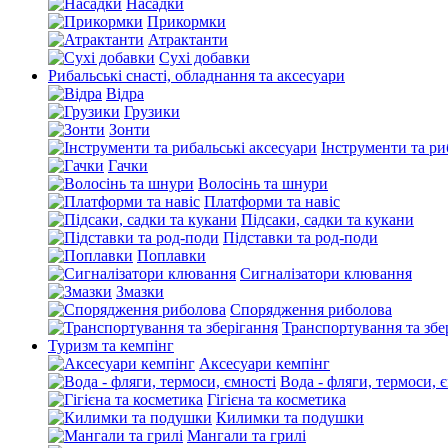
Насадки
Прикормки
Атрактанти
Сухі добавки
Рибальські снасті, обладнання та аксесуари
Відра
Грузики
Зонти
Інструменти та ри
Гачки
Волосінь та шнури
Платформи та навіс
Підсаки, садки та кукани
Підставки та род-поди
Поплавки
Сигналізатори клювання
Змазки
Спорядження риболова
Транспортування та збе
Туризм та кемпінг
Аксесуари кемпінг
Вода - фляги, термоси, 
Гігієна та косметика
Килимки та подушки
Мангали та грилі