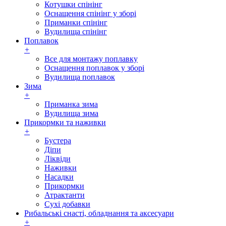
Котушки спінінг
Оснащення спінінг у зборі
Приманки спінінг
Вудилища спінінг
Поплавок
+
Все для монтажу поплавку
Оснащення поплавок у зборі
Вудилища поплавок
Зима
+
Приманка зима
Вудилища зима
Прикормки та наживки
+
Бустера
Діпи
Ліквіди
Наживки
Насадки
Прикормки
Атрактанти
Сухі добавки
Рибальські снасті, обладнання та аксесуари
+