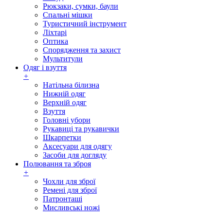
Рюкзаки, сумки, баули
Спальні мішки
Туристичний інструмент
Ліхтарі
Оптика
Спорядження та захист
Мультитули
Одяг і взуття
+
Натільна білизна
Нижній одяг
Верхній одяг
Взуття
Головні убори
Рукавиці та рукавички
Шкарпетки
Аксесуари для одягу
Засоби для догляду
Полювання та зброя
+
Чохли для зброї
Ремені для зброї
Патронташі
Мисливські ножі