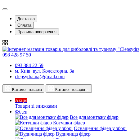
Доставка
Оплата
Правила повернення
098 428 97 50
093 384 22 59
м. Київ, вул. Колекторна, 3а
clepsydra.ua@gmail.com
Каталог товарів
Каталог товарів
Акція
Товари зі знижками
Фідер
Все для монтажу фідер
Котушки фідер
Оснащення фідер у зборі
Вудилища фідер