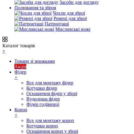
Засоби для догляду
Полювання та зброя
Чохли для зброї
Ремені для зброї
Патронташі
Мисливські ножі
Каталог товарів
×
Товари зі знижками
Акція
Фідер
+
Все для монтажу фідер
Котушки фідер
Оснащення фідер у зборі
Вудилища фідер
Фідер годівниці
Короп
+
Все для монтажу короп
Котушки короп
Оснащення короп у зборі