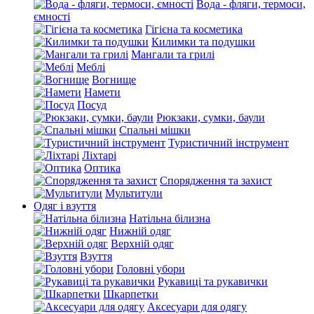
Вода - фляги, термоси,
ємності
Гігієна та косметика
Килимки та подушки
Мангали та грилі
Меблі
Вогнище
Намети
Посуд
Рюкзаки, сумки, баули
Спальні мішки
Туристичний інструмент
Ліхтарі
Оптика
Спорядження та захист
Мультитули
Одяг і взуття
Натільна білизна
Нижній одяг
Верхній одяг
Взуття
Головні убори
Рукавиці та рукавички
Шкарпетки
Аксесуари для одягу