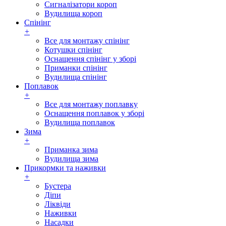
Сигналізатори короп
Вудилища короп
Спінінг
+
Все для монтажу спінінг
Котушки спінінг
Оснащення спінінг у зборі
Приманки спінінг
Вудилища спінінг
Поплавок
+
Все для монтажу поплавку
Оснащення поплавок у зборі
Вудилища поплавок
Зима
+
Приманка зима
Вудилища зима
Прикормки та наживки
+
Бустера
Діпи
Ліквіди
Наживки
Насадки