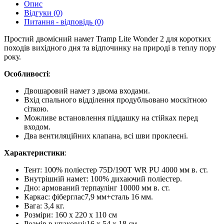
Опис
Відгуки (0)
Питання - відповідь (0)
Простий двомісний намет Tramp Lite Wonder 2 для коротких
походів вихідного дня та відпочинку на природі в теплу пору
року.
Особливості
:
Двошаровий намет з двома входами.
Вхід спального відділення продубльовано москітною
сіткою.
Можливе встановлення піддашку на стійках перед
входом.
Два вентиляційних клапана, всі шви проклеєні.
Характеристики
:
Тент: 100% поліестер 75D/190T WR PU 4000 мм в. ст.
Внутрішній намет: 100% дихаючий поліестер.
Дно: армований терпаулінг 10000 мм в. ст.
Каркас: фіберглас7,9 мм+сталь 16 мм.
Вага: З,4 кг.
Розміри: 160 х 220 х 110 см
Розмір в упаковці:16 x 54 x 18 см.