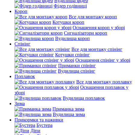
Вудилища фідер
Фідер годівниці
Короп
Все для монтажу короп
Котушки короп
Оснащення короп у зборі
Сигналізатори короп
Вудилища короп
Спінінг
Все для монтажу спінінг
Котушки спінінг
Оснащення спінінг у зборі
Приманки спінінг
Вудилища спінінг
Поплавок
Все для монтажу поплавку
Оснащення поплавок у
зборі
Вудилища поплавок
Зима
Приманка зима
Вудилища зима
Прикормки та наживки
Бустера
Діпи