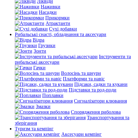
Ліквіди
Наживки
Насадки
Прикормки
Атрактанти
Сухі добавки
Рибальські снасті, обладнання та аксесуари
Відра
Грузики
Зонти
Інструменти та
рибальські аксесуари
Гачки
Волосінь та шнури
Платформи та навіс
Підсаки, садки та кукани
Підставки та род-поди
Поплавки
Сигналізатори клювання
Змазки
Спорядження риболова
Транспортування та
зберігання
Туризм та кемпінг
Аксесуари кемпінг