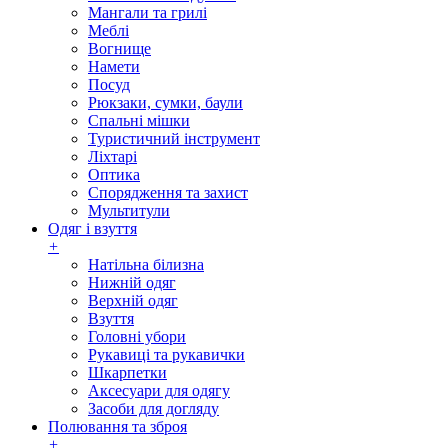
Мангали та грилі
Меблі
Вогнище
Намети
Посуд
Рюкзаки, сумки, баули
Спальні мішки
Туристичний інструмент
Ліхтарі
Оптика
Спорядження та захист
Мультитули
Одяг і взуття
+
Натільна білизна
Нижній одяг
Верхній одяг
Взуття
Головні убори
Рукавиці та рукавички
Шкарпетки
Аксесуари для одягу
Засоби для догляду
Полювання та зброя
+