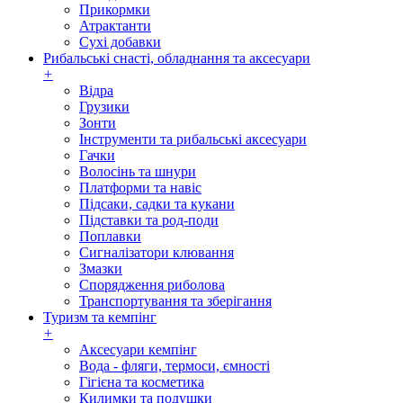
Прикормки
Атрактанти
Сухі добавки
Рибальські снасті, обладнання та аксесуари
+
Відра
Грузики
Зонти
Інструменти та рибальські аксесуари
Гачки
Волосінь та шнури
Платформи та навіс
Підсаки, садки та кукани
Підставки та род-поди
Поплавки
Сигналізатори клювання
Змазки
Спорядження риболова
Транспортування та зберігання
Туризм та кемпінг
+
Аксесуари кемпінг
Вода - фляги, термоси, ємності
Гігієна та косметика
Килимки та подушки