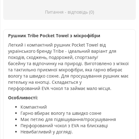
Питання - відповідь (0)
Рушник Tribe Pocket Towel
з
мікрофібри
Легкий і компактний рушник
Pocket Towel
від
українського бренду
Tribe
- і
деальний варіант для
походів,
сходжень,
подорожей
, спортзалу/
басейну
та
відпочинку на природі. Виготовлено з м’якої
та тактильно приємної мікрофібри, яка гарно вбирає
вологу та швидко сохне. Для просушування рушник має
петельку на кнопці. Складається у
перфорований
EVA
чохол та займає мало місця.
Особливості:
Компактний
Гарно вбирає вологу
та швидко сохне
М
ає петлю для
підвішування/просушування
Перфорований ч
охол з EVA на
блискавці
Невибагливий у догляді.