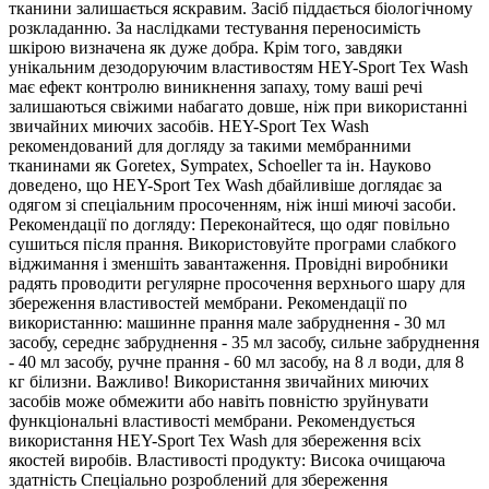
тканини залишається яскравим. Засіб піддається біологічному
розкладанню. За наслідками тестування переносимість
шкірою визначена як дуже добра. Крім того, завдяки
унікальним дезодоруючим властивостям HEY-Sport Tex Wash
має ефект контролю виникнення запаху, тому ваші речі
залишаються свіжими набагато довше, ніж при використанні
звичайних миючих засобів. HEY-Sport Tex Wash
рекомендований для догляду за такими мембранними
тканинами як Goretex, Sympatex, Schoeller та ін. Науково
доведено, що HEY-Sport Tex Wash дбайливіше доглядає за
одягом зі спеціальним просоченням, ніж інші миючі засоби.
Рекомендації по догляду: Переконайтеся, що одяг повільно
сушиться після прання. Використовуйте програми слабкого
віджимання і зменшіть завантаження. Провідні виробники
радять проводити регулярне просочення верхнього шару для
збереження властивостей мембрани. Рекомендації по
використанню: машинне прання мале забруднення - 30 мл
засобу, середнє забруднення - 35 мл засобу, сильне забруднення
- 40 мл засобу, ручне прання - 60 мл засобу, на 8 л води, для 8
кг білизни. Важливо! Використання звичайних миючих
засобів може обмежити або навіть повністю зруйнувати
функціональні властивості мембрани. Рекомендується
використання HEY-Sport Tex Wash для збереження всіх
якостей виробів. Властивості продукту: Висока очищаюча
здатність Спеціально розроблений для збереження