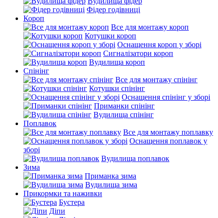
Вудилища фідер
Фідер годівниці
Короп
Все для монтажу короп
Котушки короп
Оснащення короп у зборі
Сигналізатори короп
Вудилища короп
Спінінг
Все для монтажу спінінг
Котушки спінінг
Оснащення спінінг у зборі
Приманки спінінг
Вудилища спінінг
Поплавок
Все для монтажу поплавку
Оснащення поплавок у
зборі
Вудилища поплавок
Зима
Приманка зима
Вудилища зима
Прикормки та наживки
Бустера
Діпи