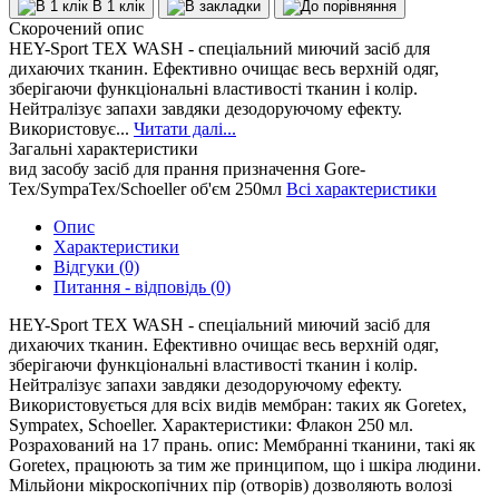
В 1 клік
Скорочений опис
HEY-Sport TEX WASH - спеціальний миючий засіб для
дихаючих тканин. Ефективно очищає весь верхній одяг,
зберігаючи функціональні властивості тканин і колір.
Нейтралізує запахи завдяки дезодоруючому ефекту.
Використовує...
Читати далі...
Загальні характеристики
вид засобу
засіб для прання
призначення
Gore-
Tex/SympaTex/Schoeller
об'єм
250мл
Всі характеристики
Опис
Характеристики
Відгуки (0)
Питання - відповідь (0)
HEY-Sport TEX WASH - спеціальний миючий засіб для
дихаючих тканин. Ефективно очищає весь верхній одяг,
зберігаючи функціональні властивості тканин і колір.
Нейтралізує запахи завдяки дезодоруючому ефекту.
Використовується для всіх видів мембран: таких як Goretex,
Sympatex, Schoeller. Характеристики: Флакон 250 мл.
Розрахований на 17 прань. опис: Мембранні тканини, такі як
Goretex, працюють за тим же принципом, що і шкіра людини.
Мільйони мікроскопічних пір (отворів) дозволяють волозі