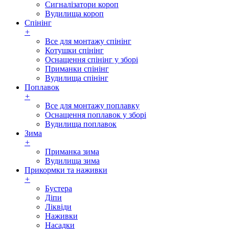
Сигналізатори короп
Вудилища короп
Спінінг
+
Все для монтажу спінінг
Котушки спінінг
Оснащення спінінг у зборі
Приманки спінінг
Вудилища спінінг
Поплавок
+
Все для монтажу поплавку
Оснащення поплавок у зборі
Вудилища поплавок
Зима
+
Приманка зима
Вудилища зима
Прикормки та наживки
+
Бустера
Діпи
Ліквіди
Наживки
Насадки