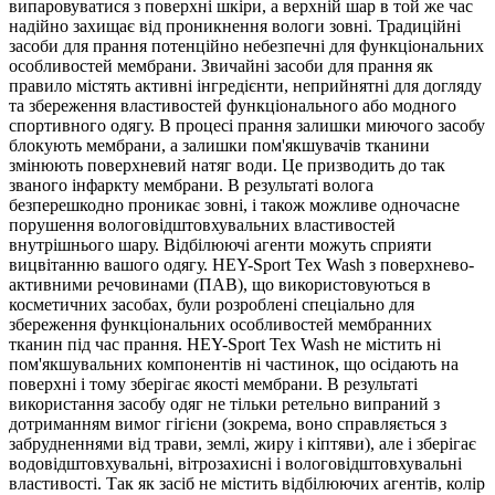
випаровуватися з поверхні шкіри, а верхній шар в той же час
надійно захищає від проникнення вологи зовні. Традиційні
засоби для прання потенційно небезпечні для функціональних
особливостей мембрани. Звичайні засоби для прання як
правило містять активні інгредієнти, неприйнятні для догляду
та збереження властивостей функціонального або модного
спортивного одягу. В процесі прання залишки миючого засобу
блокують мембрани, а залишки пом'якшувачів тканини
змінюють поверхневий натяг води. Це призводить до так
званого інфаркту мембрани. В результаті волога
безперешкодно проникає зовні, і також можливе одночасне
порушення вологовідштовхувальних властивостей
внутрішнього шару. Відбілюючі агенти можуть сприяти
вицвітанню вашого одягу. HEY-Sport Tex Wash з поверхнево-
активними речовинами (ПАВ), що використовуються в
косметичних засобах, були розроблені спеціально для
збереження функціональних особливостей мембранних
тканин під час прання. HEY-Sport Tex Wash не містить ні
пом'якшувальних компонентів ні частинок, що осідають на
поверхні і тому зберігає якості мембрани. В результаті
використання засобу одяг не тільки ретельно випраний з
дотриманням вимог гігієни (зокрема, воно справляється з
забрудненнями від трави, землі, жиру і кіптяви), але і зберігає
водовідштовхувальні, вітрозахисні і вологовідштовхувальні
властивості. Так як засіб не містить відбілюючих агентів, колір