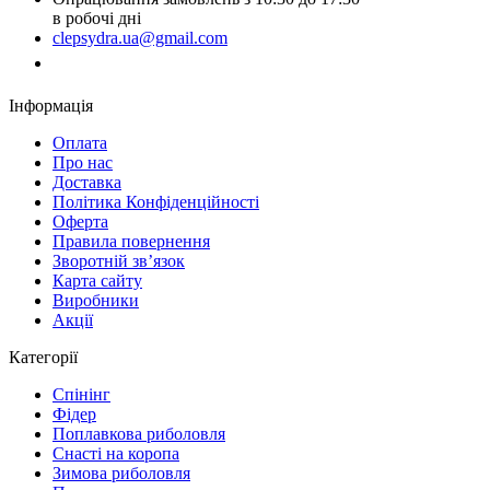
в робочі дні
clepsydra.ua@gmail.com
Замовити дзвінок
Інформація
Оплата
Про нас
Доставка
Політика Конфіденційності
Оферта
Правила повернення
Зворотній зв’язок
Карта сайту
Виробники
Акції
Категорії
Спінінг
Фідер
Поплавкова риболовля
Снасті на коропа
Зимова риболовля