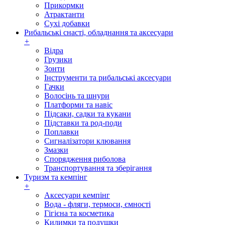
Прикормки
Атрактанти
Сухі добавки
Рибальські снасті, обладнання та аксесуари
+
Відра
Грузики
Зонти
Інструменти та рибальські аксесуари
Гачки
Волосінь та шнури
Платформи та навіс
Підсаки, садки та кукани
Підставки та род-поди
Поплавки
Сигналізатори клювання
Змазки
Спорядження риболова
Транспортування та зберігання
Туризм та кемпінг
+
Аксесуари кемпінг
Вода - фляги, термоси, ємності
Гігієна та косметика
Килимки та подушки