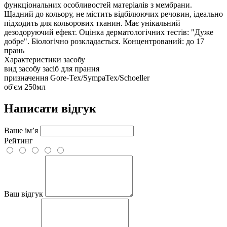
функціональних особливостей матеріалів з мембрани.
Щадний до кольору, не містить відбілюючих речовин, ідеально
підходить для кольорових тканин. Має унікальний
дезодоруючий ефект. Оцінка дерматологічних тестів: "Дуже
добре". Біологічно розкладається. Концентрований: до 17
прань
Характеристики засобу
вид засобу
засіб для прання
призначення
Gore-Tex/SympaTex/Schoeller
об'єм
250мл
Написати відгук
Ваше ім’я
Рейтинг
Ваш відгук