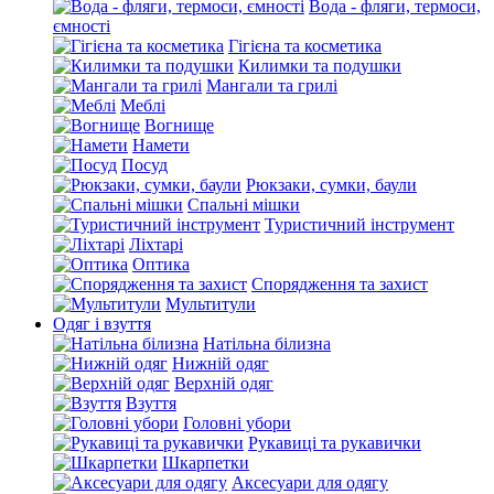
Вода - фляги, термоси,
ємності
Гігієна та косметика
Килимки та подушки
Мангали та грилі
Меблі
Вогнище
Намети
Посуд
Рюкзаки, сумки, баули
Спальні мішки
Туристичний інструмент
Ліхтарі
Оптика
Спорядження та захист
Мультитули
Одяг і взуття
Натільна білизна
Нижній одяг
Верхній одяг
Взуття
Головні убори
Рукавиці та рукавички
Шкарпетки
Аксесуари для одягу