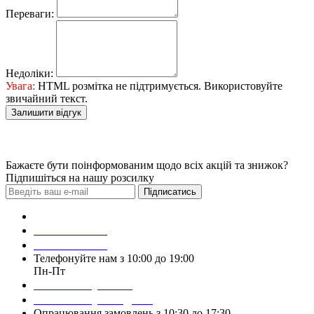
Переваги:
Недоліки:
Увага:
HTML розмітка не підтримується. Використовуйте
звичайний текст.
Залишити відгук
Бажаєте бути поінформованим щодо всіх акцій та знижок?
Підпишіться на нашу розсилку
Підписатись
Зробити замовлення
098 428 97 50
093 384 22 59
Телефонуйте нам з 10:00 до 19:00
Пн-Пт
Написати у Viber
Написати у Telegram
Опрацювання замовлень з 10:30 до 17:30