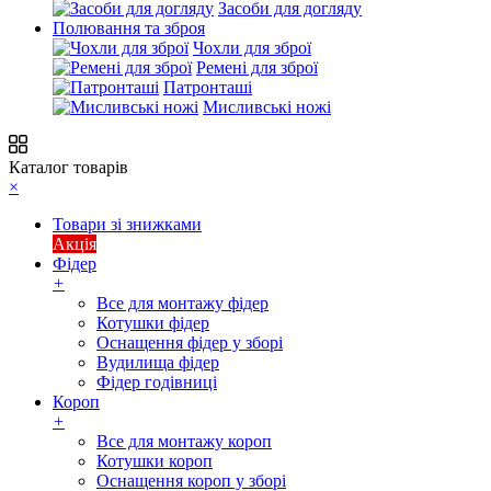
Засоби для догляду
Полювання та зброя
Чохли для зброї
Ремені для зброї
Патронташі
Мисливські ножі
Каталог товарів
×
Товари зі знижками
Акція
Фідер
+
Все для монтажу фідер
Котушки фідер
Оснащення фідер у зборі
Вудилища фідер
Фідер годівниці
Короп
+
Все для монтажу короп
Котушки короп
Оснащення короп у зборі