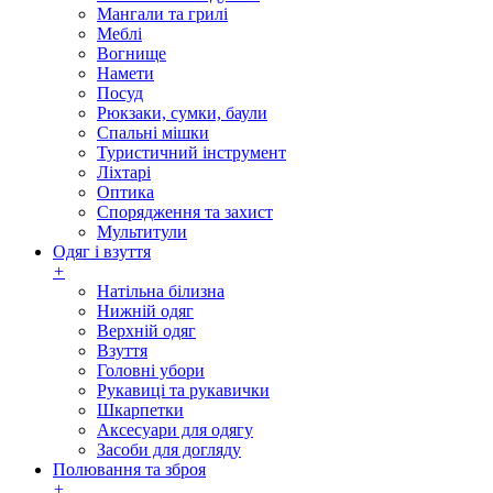
Мангали та грилі
Меблі
Вогнище
Намети
Посуд
Рюкзаки, сумки, баули
Спальні мішки
Туристичний інструмент
Ліхтарі
Оптика
Спорядження та захист
Мультитули
Одяг і взуття
+
Натільна білизна
Нижній одяг
Верхній одяг
Взуття
Головні убори
Рукавиці та рукавички
Шкарпетки
Аксесуари для одягу
Засоби для догляду
Полювання та зброя
+