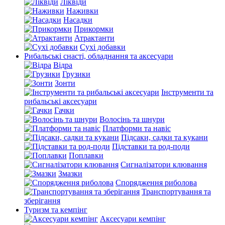
Ліквіди
Наживки
Насадки
Прикормки
Атрактанти
Сухі добавки
Рибальські снасті, обладнання та аксесуари
Відра
Грузики
Зонти
Інструменти та
рибальські аксесуари
Гачки
Волосінь та шнури
Платформи та навіс
Підсаки, садки та кукани
Підставки та род-поди
Поплавки
Сигналізатори клювання
Змазки
Спорядження риболова
Транспортування та
зберігання
Туризм та кемпінг
Аксесуари кемпінг