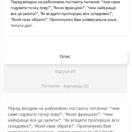
Перед виїздом на риболовлю постають питання: “Чим саме
годувати точку лову?”, “Якою фракцією?”, “Чим найкраще
все це залити?”, “Як вгадати пропорцію всіх складових?”,
“Який смак обрати?”. Пропонуємо Вам універсальне ріше...
Читати далі...
Опис
Відгуки (0)
Питання - відповідь (0)
Перед виїздом на риболовлю постають питання:
“Чим
саме годувати
точку лову?”, “Якою фракцією?”,
“Чим
найкраще все це залити?”,
“Як вгадати
пропорцію всіх
складових?”, “Який
смак
обрати?”.
Пропонуємо Вам
універсальне рішення – готові мікси в лінійці Ready