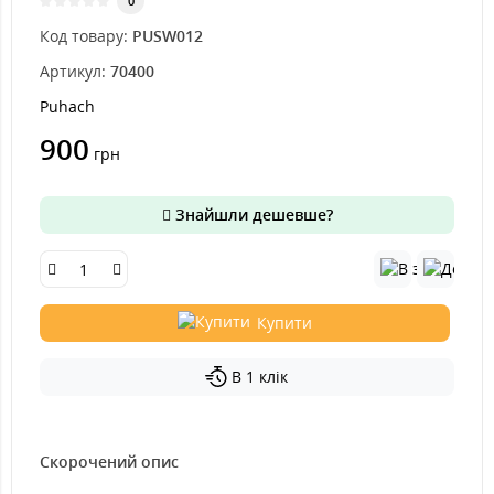
0
Код товару:
PUSW012
Артикул:
70400
Puhach
900
грн
Знайшли дешевше?
Купити
В 1 клік
Скорочений опис