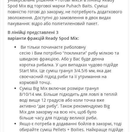
Spod Mix від торгової марки Puhach Baits.
Суміші
повністю готові до закорму, не потребують додаткового
зволоження. Доступні до замовлення в двох видах
пакування: відро або поліетиленовий пакет.
В лінійці представлені 3
варіанти
фракцій
Ready
Spod
Mix
:
Ви тільки починаєте риболовну
сесію і Вам потрібно “покликати” рибу мілкою та
швидкою фракцією. Або у Вас буде денна
коротка рибалка. У цих випадках чудово підійде
Start Mіх. Це суміш гранул 3/4.5/6 мм, яка дає
своєчасний підхід риби та її утримання на
кормовій точці.
Суміш Big Mix включає розміри гранул
8/10/14 мм. Більше підходить для ловлі в теплій
воді вище 12 градусів або коли точка вже
активно “дає рибу“. Також рекомендуємо Big
Mix для закорму на всю ніч, щоб було
більше часу для підходу великої риби.
Якщо є потреба в додаванні бойлів в закормі, тоді
обирайте суміш Pellets + Boilies. Найкраще підійде