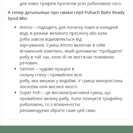
для ловлі трофеїв протягом усієї риболовної сесії.
А тепер детальніше про смаки серії Puhach Baits Ready
Spod Mix:
Amino
–
підходить для початку
ловлі в холодній
воді, в режимі великого пресингу або коли
риба
зовсім відмовляється від
харчування.
Суміш
Amino
включає в себе
вітамінний комплекс, який допомагає “пробудити”
рибу в той час, коли їй не вистачає поживних
речовин.
Salmon
–
чудово
працює
в
сильну
спеку
і
приваблює
всю
рибу,
яка
мешкає
у
водоймі.
У суміші використана
лососева олія високої якості.
Super
Fish
–
це
високоатрактивна суміш,
що
приваблює велику рибу. Коли плануєте
трофейну
риболовлю, то з
впевненістю
рекомендуємо
обрати
саме цей смак.