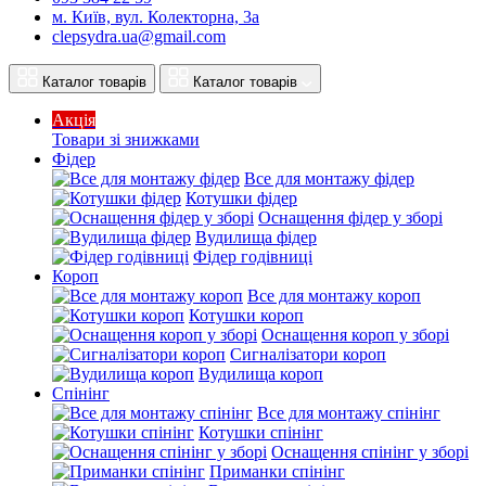
м. Київ, вул. Колекторна, 3а
clepsydra.ua@gmail.com
Каталог товарів
Каталог товарів
Акція
Товари зі знижками
Фідер
Все для монтажу фідер
Котушки фідер
Оснащення фідер у зборі
Вудилища фідер
Фідер годівниці
Короп
Все для монтажу короп
Котушки короп
Оснащення короп у зборі
Сигналізатори короп
Вудилища короп
Спінінг
Все для монтажу спінінг
Котушки спінінг
Оснащення спінінг у зборі
Приманки спінінг