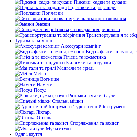
Підсаки, садки та кукани
Підставки та род-поди
Поплавки
Сигналізатори клювання
Змазки
Спорядження риболова
Транспортування та збе
Туризм та кемпінг
Аксесуари кемпінг
Вода - фляги, термоси, 
Гігієна та косметика
Килимки та подушки
Мангали та грилі
Меблі
Вогнище
Намети
Посуд
Рюкзаки, сумки, баули
Спальні мішки
Туристичний інструмент
Ліхтарі
Оптика
Спорядження та захист
Мультитули
Одяг і взуття