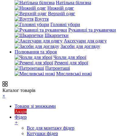
Натільна білизна
Нижній одяг
Верхній одяг
Взуття
Головні убори
Рукавиці та рукавички
Шкарпетки
Аксесуари для одягу
Засоби для догляду
Полювання та зброя
Чохли для зброї
Ремені для зброї
Патронташі
Мисливські ножі
Каталог товарів
×
Товари зі знижками
Акція
Фідер
+
Все для монтажу фідер
Котушки фідер