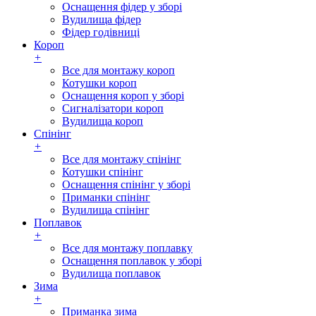
Оснащення фідер у зборі
Вудилища фідер
Фідер годівниці
Короп
+
Все для монтажу короп
Котушки короп
Оснащення короп у зборі
Сигналізатори короп
Вудилища короп
Спінінг
+
Все для монтажу спінінг
Котушки спінінг
Оснащення спінінг у зборі
Приманки спінінг
Вудилища спінінг
Поплавок
+
Все для монтажу поплавку
Оснащення поплавок у зборі
Вудилища поплавок
Зима
+
Приманка зима