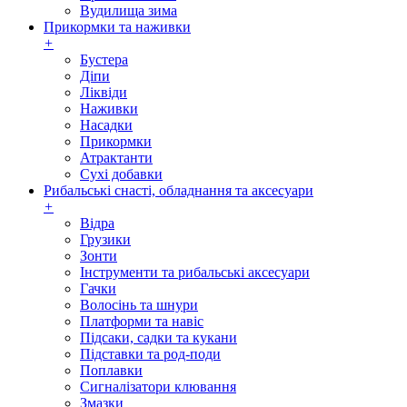
Вудилища зима
Прикормки та наживки
+
Бустера
Діпи
Ліквіди
Наживки
Насадки
Прикормки
Атрактанти
Сухі добавки
Рибальські снасті, обладнання та аксесуари
+
Відра
Грузики
Зонти
Інструменти та рибальські аксесуари
Гачки
Волосінь та шнури
Платформи та навіс
Підсаки, садки та кукани
Підставки та род-поди
Поплавки
Сигналізатори клювання
Змазки