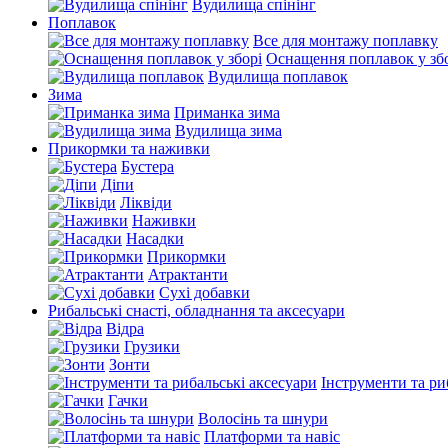
Вудилища спінінг
Поплавок
Все для монтажу поплавку
Оснащення поплавок у зб
Вудилища поплавок
Зима
Приманка зима
Вудилища зима
Прикормки та наживки
Бустера
Діпи
Ліквіди
Наживки
Насадки
Прикормки
Атрактанти
Сухі добавки
Рибальські снасті, обладнання та аксесуари
Відра
Грузики
Зонти
Інструменти та ри
Гачки
Волосінь та шнури
Платформи та навіс