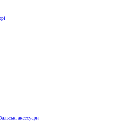
орі
бальські аксесуари