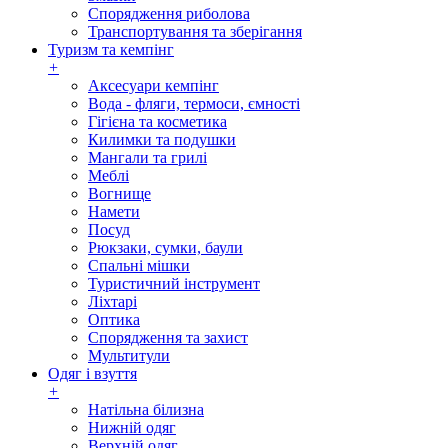
Спорядження риболова
Транспортування та зберігання
Туризм та кемпінг
+
Аксесуари кемпінг
Вода - фляги, термоси, ємності
Гігієна та косметика
Килимки та подушки
Мангали та грилі
Меблі
Вогнище
Намети
Посуд
Рюкзаки, сумки, баули
Спальні мішки
Туристичний інструмент
Ліхтарі
Оптика
Спорядження та захист
Мультитули
Одяг і взуття
+
Натільна білизна
Нижній одяг
Верхній одяг