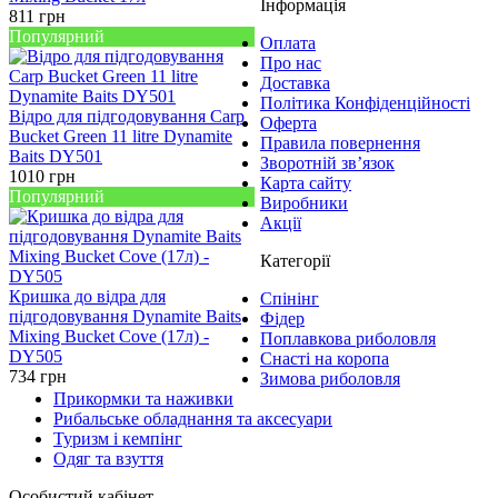
Інформація
811
грн
Популярний
Оплата
Про нас
Доставка
Політика Конфіденційності
Відро для підгодовування Carp
Оферта
Bucket Green 11 litre Dynamite
Правила повернення
Baits DY501
Зворотній зв’язок
1010
грн
Карта сайту
Популярний
Виробники
Акції
Категорії
Кришка до відра для
Спінінг
підгодовування Dynamite Baits
Фідер
Mixing Bucket Cove (17л) -
Поплавкова риболовля
DY505
Снасті на коропа
734
грн
Зимова риболовля
Прикормки та наживки
Рибальське обладнання та аксесуари
Туризм і кемпінг
Одяг та взуття
Особистий кабінет