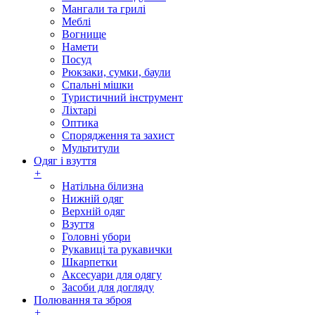
Мангали та грилі
Меблі
Вогнище
Намети
Посуд
Рюкзаки, сумки, баули
Спальні мішки
Туристичний інструмент
Ліхтарі
Оптика
Спорядження та захист
Мультитули
Одяг і взуття
+
Натільна білизна
Нижній одяг
Верхній одяг
Взуття
Головні убори
Рукавиці та рукавички
Шкарпетки
Аксесуари для одягу
Засоби для догляду
Полювання та зброя
+