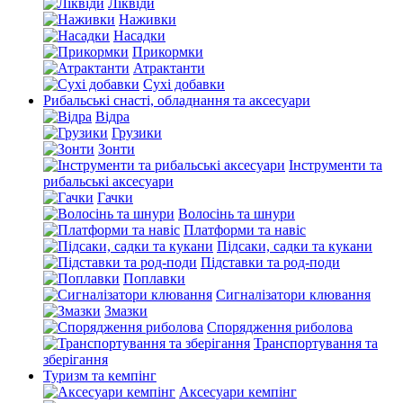
Ліквіди
Наживки
Насадки
Прикормки
Атрактанти
Сухі добавки
Рибальські снасті, обладнання та аксесуари
Відра
Грузики
Зонти
Інструменти та
рибальські аксесуари
Гачки
Волосінь та шнури
Платформи та навіс
Підсаки, садки та кукани
Підставки та род-поди
Поплавки
Сигналізатори клювання
Змазки
Спорядження риболова
Транспортування та
зберігання
Туризм та кемпінг
Аксесуари кемпінг