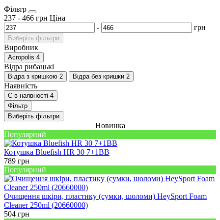
Фільтр
237
-
466
грн
Ціна
-
грн
Виберіть фільтри
Виробник
Acropolis
4
Відра рибацькі
Відра з кришкою
2
Відра без кришки
2
Наявність
Є в наявності
4
Фільтр
Виберіть фільтри
Новинка
Популярний
Котушка Bluefish HR 30 7+1BB
789
грн
Популярний
Очищення шкіри, пластику (сумки, шоломи) HeySport Foam
Cleaner 250ml (20660000)
504
грн