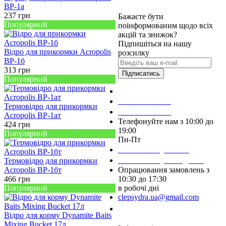
ВР-1а
237
грн
Бажаєте бути
Популярний
поінформованим щодо всіх
акцій та знижок?
Підпишіться на нашу
Відро для прикормки Acropolis
розсилку
ВР-1б
313
грн
Підписатись
Популярний
Зробити замовлення
098 428 97 50
Термовідро для прикормки
093 384 22 59
Acropolis ВР-1ат
Телефонуйте нам з 10:00 до
424
грн
19:00
Популярний
Пн-Пт
Написати у Viber
Написати у Telegram
Термовідро для прикормки
Acropolis ВР-1бт
Опрацювання замовлень з
466
грн
10:30 до 17:30
Популярний
в робочі дні
clepsydra.ua@gmail.com
Замовити дзвінок
Відро для корму Dynamite Baits
Mixing Bucket 17л