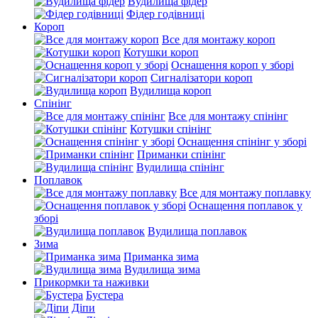
Вудилища фідер
Фідер годівниці
Короп
Все для монтажу короп
Котушки короп
Оснащення короп у зборі
Сигналізатори короп
Вудилища короп
Спінінг
Все для монтажу спінінг
Котушки спінінг
Оснащення спінінг у зборі
Приманки спінінг
Вудилища спінінг
Поплавок
Все для монтажу поплавку
Оснащення поплавок у
зборі
Вудилища поплавок
Зима
Приманка зима
Вудилища зима
Прикормки та наживки
Бустера
Діпи