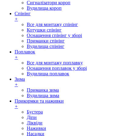
Сигналізатори короп
Вудилища короп
Спінінг
+
Все для монтажу спінінг
Котушки спінінг
Оснащення спінінг у зборі
Приманки спінінг
Вудилища спінінг
Поплавок
+
Все для монтажу поплавку
Оснащення поплавок у зборі
Вудилища поплавок
Зима
+
Приманка зима
Вудилища зима
Прикормки та наживки
+
Бустера
Діпи
Ліквіди
Наживки
Насадки