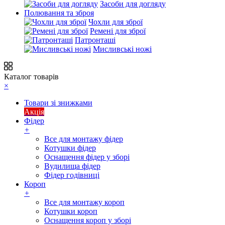
Засоби для догляду
Полювання та зброя
Чохли для зброї
Ремені для зброї
Патронташі
Мисливські ножі
Каталог товарів
×
Товари зі знижками
Акція
Фідер
+
Все для монтажу фідер
Котушки фідер
Оснащення фідер у зборі
Вудилища фідер
Фідер годівниці
Короп
+
Все для монтажу короп
Котушки короп
Оснащення короп у зборі