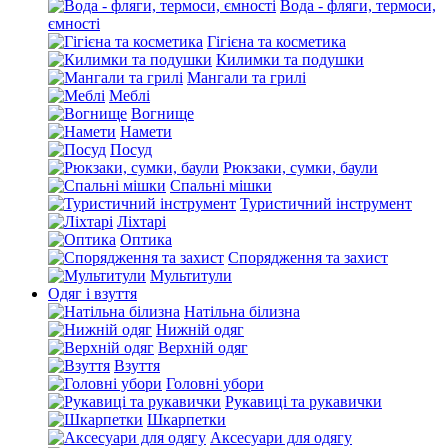
Вода - фляги, термоси,
ємності
Гігієна та косметика
Килимки та подушки
Мангали та грилі
Меблі
Вогнище
Намети
Посуд
Рюкзаки, сумки, баули
Спальні мішки
Туристичний інструмент
Ліхтарі
Оптика
Спорядження та захист
Мультитули
Одяг і взуття
Натільна білизна
Нижній одяг
Верхній одяг
Взуття
Головні убори
Рукавиці та рукавички
Шкарпетки
Аксесуари для одягу