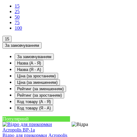
15
25
50
75
100
15
За замовчуванням
За замовчуванням
Назва (А - Я)
Назва (Я - А)
Ціна (за зростанням)
Ціна (за зменшенням)
Рейтинг (за зменшенням)
Рейтинг (за зростанням)
Код товару (А - Я)
Код товару (Я - А)
Популярний
Відро для прикормки Acropolis