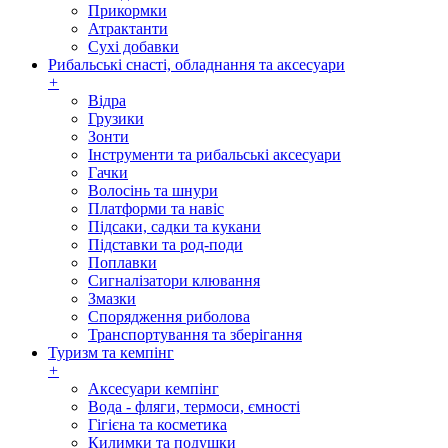
Прикормки
Атрактанти
Сухі добавки
Рибальські снасті, обладнання та аксесуари
+
Відра
Грузики
Зонти
Інструменти та рибальські аксесуари
Гачки
Волосінь та шнури
Платформи та навіс
Підсаки, садки та кукани
Підставки та род-поди
Поплавки
Сигналізатори клювання
Змазки
Спорядження риболова
Транспортування та зберігання
Туризм та кемпінг
+
Аксесуари кемпінг
Вода - фляги, термоси, ємності
Гігієна та косметика
Килимки та подушки