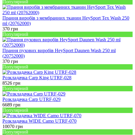
Популярний
Прання виробів з мембранних тканин HeySport Tex Wash 250
ml (20762000)
370
грн
Популярний
Прання пухових виробів HeySport Daunen Wash 250 ml
(20752000)
370
грн
Популярний
Розкладачка Carp King UTRF-028
8526
грн
Популярний
Розкладачка Carp UTRF-029
6689
грн
Популярний
Розкладачка WIDE Camo UTRF-070
10070
грн
Популярний