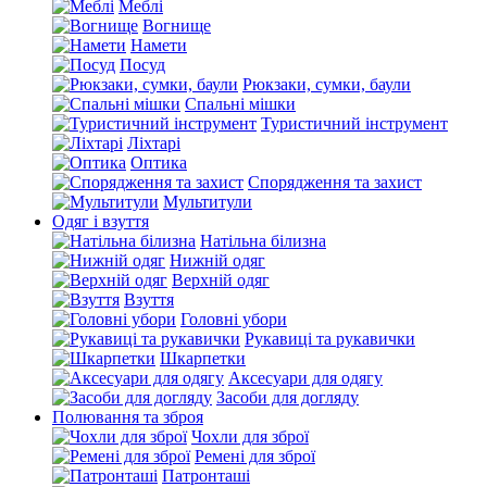
Меблі
Вогнище
Намети
Посуд
Рюкзаки, сумки, баули
Спальні мішки
Туристичний інструмент
Ліхтарі
Оптика
Спорядження та захист
Мультитули
Одяг і взуття
Натільна білизна
Нижній одяг
Верхній одяг
Взуття
Головні убори
Рукавиці та рукавички
Шкарпетки
Аксесуари для одягу
Засоби для догляду
Полювання та зброя
Чохли для зброї
Ремені для зброї
Патронташі