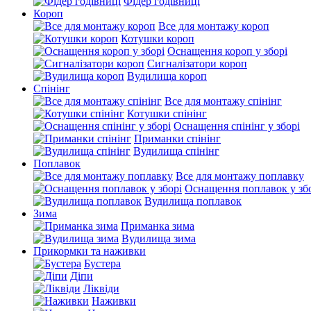
Фідер годівниці
Короп
Все для монтажу короп
Котушки короп
Оснащення короп у зборі
Сигналізатори короп
Вудилища короп
Спінінг
Все для монтажу спінінг
Котушки спінінг
Оснащення спінінг у зборі
Приманки спінінг
Вудилища спінінг
Поплавок
Все для монтажу поплавку
Оснащення поплавок у зб
Вудилища поплавок
Зима
Приманка зима
Вудилища зима
Прикормки та наживки
Бустера
Діпи
Ліквіди
Наживки