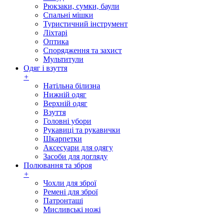
Рюкзаки, сумки, баули
Спальні мішки
Туристичний інструмент
Ліхтарі
Оптика
Спорядження та захист
Мультитули
Одяг і взуття
+
Натільна білизна
Нижній одяг
Верхній одяг
Взуття
Головні убори
Рукавиці та рукавички
Шкарпетки
Аксесуари для одягу
Засоби для догляду
Полювання та зброя
+
Чохли для зброї
Ремені для зброї
Патронташі
Мисливські ножі