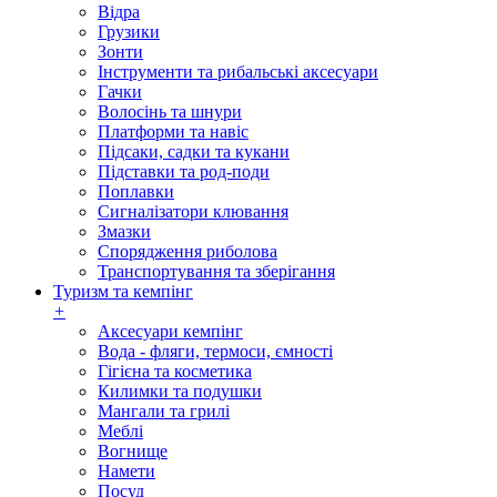
Відра
Грузики
Зонти
Інструменти та рибальські аксесуари
Гачки
Волосінь та шнури
Платформи та навіс
Підсаки, садки та кукани
Підставки та род-поди
Поплавки
Сигналізатори клювання
Змазки
Спорядження риболова
Транспортування та зберігання
Туризм та кемпінг
+
Аксесуари кемпінг
Вода - фляги, термоси, ємності
Гігієна та косметика
Килимки та подушки
Мангали та грилі
Меблі
Вогнище
Намети
Посуд