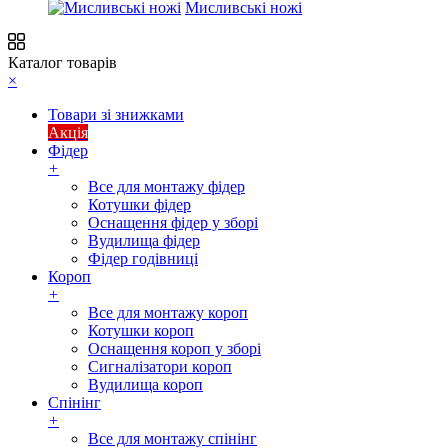
Мисливські ножі
Каталог товарів
×
Товари зі знижками
Акція
Фідер
+
Все для монтажу фідер
Котушки фідер
Оснащення фідер у зборі
Вудилища фідер
Фідер годівниці
Короп
+
Все для монтажу короп
Котушки короп
Оснащення короп у зборі
Сигналізатори короп
Вудилища короп
Спінінг
+
Все для монтажу спінінг