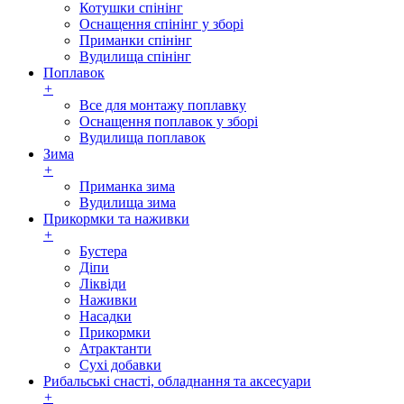
Котушки спінінг
Оснащення спінінг у зборі
Приманки спінінг
Вудилища спінінг
Поплавок
+
Все для монтажу поплавку
Оснащення поплавок у зборі
Вудилища поплавок
Зима
+
Приманка зима
Вудилища зима
Прикормки та наживки
+
Бустера
Діпи
Ліквіди
Наживки
Насадки
Прикормки
Атрактанти
Сухі добавки
Рибальські снасті, обладнання та аксесуари
+