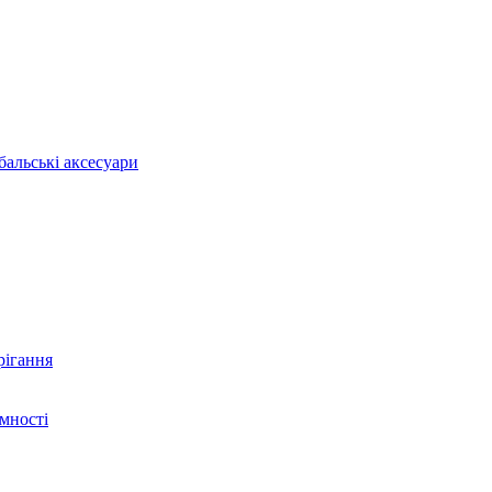
бальські аксесуари
рігання
ємності