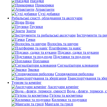
Насадки
Прикормки
Атрактанти
Сухі добавки
Рибальські снасті, обладнання та аксесуари
Відра
Грузики
Зонти
Інструменти та ри
Гачки
Волосінь та шнури
Платформи та навіс
Підсаки, садки та кукани
Підставки та род-поди
Поплавки
Сигналізатори клювання
Змазки
Спорядження риболова
Транспортування та збе
Туризм та кемпінг
Аксесуари кемпінг
Вода - фляги, термоси, 
Гігієна та косметика
Килимки та подушки
Мангали та грилі