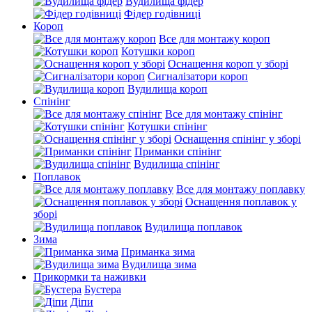
Вудилища фідер
Фідер годівниці
Короп
Все для монтажу короп
Котушки короп
Оснащення короп у зборі
Сигналізатори короп
Вудилища короп
Спінінг
Все для монтажу спінінг
Котушки спінінг
Оснащення спінінг у зборі
Приманки спінінг
Вудилища спінінг
Поплавок
Все для монтажу поплавку
Оснащення поплавок у
зборі
Вудилища поплавок
Зима
Приманка зима
Вудилища зима
Прикормки та наживки
Бустера
Діпи