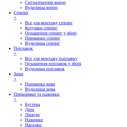
Сигналізатори короп
Вудилища короп
Спінінг
+
Все для монтажу спінінг
Котушки спінінг
Оснащення спінінг у зборі
Приманки спінінг
Вудилища спінінг
Поплавок
+
Все для монтажу поплавку
Оснащення поплавок у зборі
Вудилища поплавок
Зима
+
Приманка зима
Вудилища зима
Прикормки та наживки
+
Бустера
Діпи
Ліквіди
Наживки
Насадки