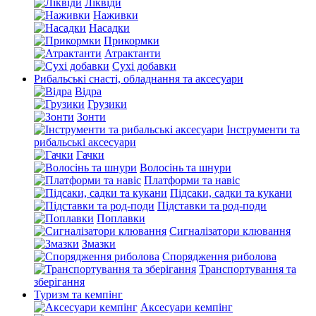
Ліквіди
Наживки
Насадки
Прикормки
Атрактанти
Сухі добавки
Рибальські снасті, обладнання та аксесуари
Відра
Грузики
Зонти
Інструменти та
рибальські аксесуари
Гачки
Волосінь та шнури
Платформи та навіс
Підсаки, садки та кукани
Підставки та род-поди
Поплавки
Сигналізатори клювання
Змазки
Спорядження риболова
Транспортування та
зберігання
Туризм та кемпінг
Аксесуари кемпінг