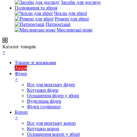
Засоби для догляду
Полювання та зброя
Чохли для зброї
Ремені для зброї
Патронташі
Мисливські ножі
Каталог товарів
×
Товари зі знижками
Акція
Фідер
+
Все для монтажу фідер
Котушки фідер
Оснащення фідер у зборі
Вудилища фідер
Фідер годівниці
Короп
+
Все для монтажу короп
Котушки короп
Оснащення короп у зборі