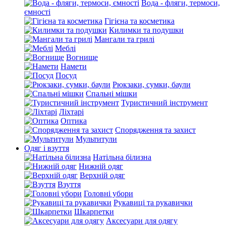
Вода - фляги, термоси,
ємності
Гігієна та косметика
Килимки та подушки
Мангали та грилі
Меблі
Вогнище
Намети
Посуд
Рюкзаки, сумки, баули
Спальні мішки
Туристичний інструмент
Ліхтарі
Оптика
Спорядження та захист
Мультитули
Одяг і взуття
Натільна білизна
Нижній одяг
Верхній одяг
Взуття
Головні убори
Рукавиці та рукавички
Шкарпетки
Аксесуари для одягу