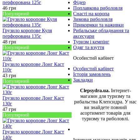
перфорована 125г
Фідер
46
грн
Поплавкова риболовля
Популярний
Снасті на коропа
Зимова риболовля
Прикормки та наживки
Грузило коропове Куля
Рибальське обладнання та
перфорована 135г
аксесуари
48
грн
Туризм і кемпінг
Популярний
Одяг та взуття
Особистий кабінет
Грузило коропове Лонг Каст
Особистий кабінет
110г
Історія замовлень
43
грн
Закладки
Популярний
Clepsydra.ua.
Інтернет-
магазин для туризму та
Грузило коропове Лонг Каст
рибальства Клепсидра. У нас
130г
ви знайдете повний
47
грн
асортимент товарів для
Популярний
туризму та риболовлі.
Грузило коропове Лонг Каст
140г
Інтернет-магазин товарів для