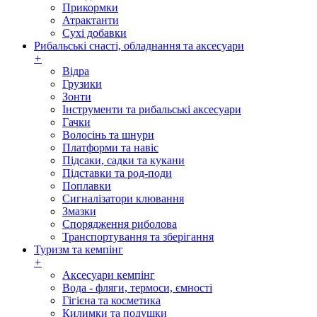
Прикормки
Атрактанти
Сухі добавки
Рибальські снасті, обладнання та аксесуари
+
Відра
Грузики
Зонти
Інструменти та рибальські аксесуари
Гачки
Волосінь та шнури
Платформи та навіс
Підсаки, садки та кукани
Підставки та род-поди
Поплавки
Сигналізатори клювання
Змазки
Спорядження риболова
Транспортування та зберігання
Туризм та кемпінг
+
Аксесуари кемпінг
Вода - фляги, термоси, ємності
Гігієна та косметика
Килимки та подушки