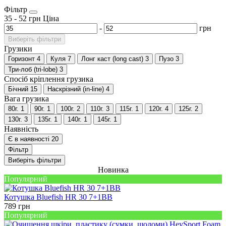
Фільтр
35
-
52
грн
Ціна
-
грн
Виберіть фільтри
Грузики
Горизонт
4
Куля
7
Лонг каст (long cast)
3
Пузо
3
Три-лоб (tri-lobe)
3
Спосіб кріплення грузика
Бічний
15
Наскрізний (in-line)
4
Вага грузика
80г.
1
90г.
1
100г.
2
110г.
3
115г.
1
120г.
4
125г.
2
130г.
3
135г.
1
140г.
1
145г.
1
Наявність
Є в наявності
20
Фільтр
Виберіть фільтри
Новинка
Популярний
Котушка Bluefish HR 30 7+1BB
789
грн
Популярний