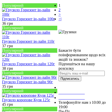
Популярний
1
2
>
Грузило Горизонт ін-лайн 100г
>|
36
грн
Популярний
Грузило Горизонт ін-лайн 110г
37
грн
Популярний
Бажаєте бути
поінформованим щодо всіх
акцій та знижок?
Грузило Горизонт ін-лайн 120г
Підпишіться на нашу
38
грн
розсилку
Популярний
Підписатись
Грузило Горизонт ін-лайн 90г
35
грн
Зробити замовлення
Популярний
098 428 97 50
093 384 22 59
Грузило коропове Куля 125г
Телефонуйте нам з 10:00 до
45
грн
19:00
Популярний
Пн-Пт