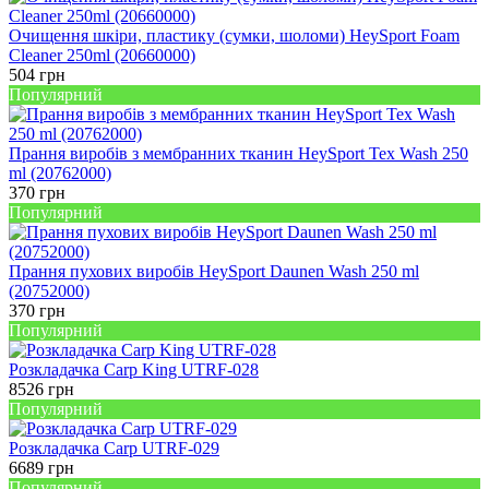
Очищення шкіри, пластику (сумки, шоломи) HeySport Foam
Cleaner 250ml (20660000)
504
грн
Популярний
Прання виробів з мембранних тканин HeySport Tex Wash 250
ml (20762000)
370
грн
Популярний
Прання пухових виробів HeySport Daunen Wash 250 ml
(20752000)
370
грн
Популярний
Розкладачка Carp King UTRF-028
8526
грн
Популярний
Розкладачка Carp UTRF-029
6689
грн
Популярний