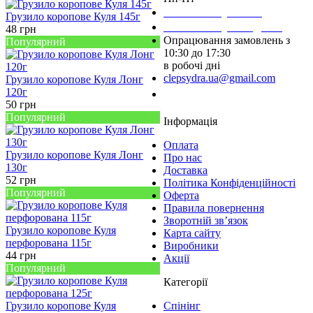
Написати у Viber
Грузило коропове Куля 145г
Написати у Telegram
48
грн
Опрацювання замовлень з
Популярний
10:30 до 17:30
в робочі дні
clepsydra.ua@gmail.com
Грузило коропове Куля Лонг
120г
Замовити дзвінок
50
грн
Популярний
Інформація
Оплата
Грузило коропове Куля Лонг
Про нас
130г
Доставка
52
грн
Політика Конфіденційності
Популярний
Оферта
Правила повернення
Зворотній зв’язок
Грузило коропове Куля
Карта сайту
перфорована 115г
Виробники
44
грн
Акції
Популярний
Категорії
Грузило коропове Куля
Спінінг