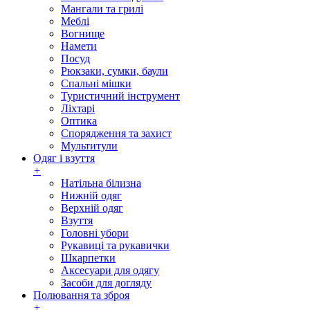
Мангали та грилі
Меблі
Вогнище
Намети
Посуд
Рюкзаки, сумки, баули
Спальні мішки
Туристичний інструмент
Ліхтарі
Оптика
Спорядження та захист
Мультитули
Одяг і взуття
+
Натільна білизна
Нижній одяг
Верхній одяг
Взуття
Головні убори
Рукавиці та рукавички
Шкарпетки
Аксесуари для одягу
Засоби для догляду
Полювання та зброя
+