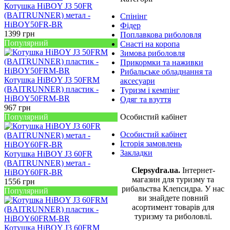
Котушка HiBOY J3 50FR
(BAITRUNNER) метал -
Спінінг
HiBOY50FR-BR
Фідер
1399
грн
Поплавкова риболовля
Популярний
Снасті на коропа
Зимова риболовля
Прикормки та наживки
Рибальське обладнання та
Котушка HiBOY J3 50FRM
аксесуари
(BAITRUNNER) пластик -
Туризм і кемпінг
HiBOY50FRM-BR
Одяг та взуття
967
грн
Популярний
Особистий кабінет
Особистий кабінет
Історія замовлень
Закладки
Котушка HiBOY J3 60FR
(BAITRUNNER) метал -
Clepsydra.ua.
Інтернет-
HiBOY60FR-BR
магазин для туризму та
1556
грн
рибальства Клепсидра. У нас
Популярний
ви знайдете повний
асортимент товарів для
туризму та риболовлі.
Котушка HiBOY J3 60FRM