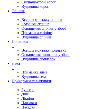
Сигналізатори короп
Вудилища короп
Спінінг
+
Все для монтажу спінінг
Котушки спінінг
Оснащення спінінг у зборі
Приманки спінінг
Вудилища спінінг
Поплавок
+
Все для монтажу поплавку
Оснащення поплавок у зборі
Вудилища поплавок
Зима
+
Приманка зима
Вудилища зима
Прикормки та наживки
+
Бустера
Діпи
Ліквіди
Наживки
Насадки