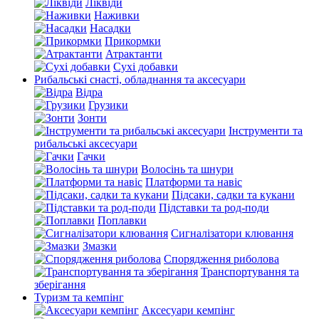
Ліквіди
Наживки
Насадки
Прикормки
Атрактанти
Сухі добавки
Рибальські снасті, обладнання та аксесуари
Відра
Грузики
Зонти
Інструменти та
рибальські аксесуари
Гачки
Волосінь та шнури
Платформи та навіс
Підсаки, садки та кукани
Підставки та род-поди
Поплавки
Сигналізатори клювання
Змазки
Спорядження риболова
Транспортування та
зберігання
Туризм та кемпінг
Аксесуари кемпінг