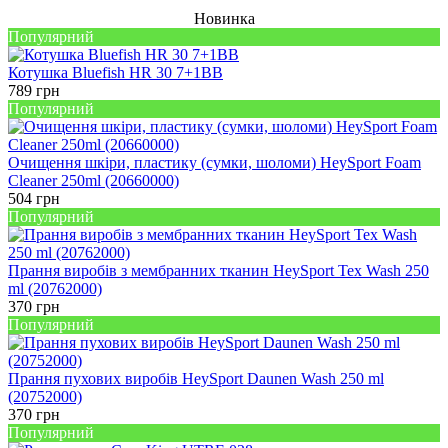
Новинка
Популярний
Котушка Bluefish HR 30 7+1BB
789
грн
Популярний
Очищення шкіри, пластику (сумки, шоломи) HeySport Foam
Cleaner 250ml (20660000)
504
грн
Популярний
Прання виробів з мембранних тканин HeySport Tex Wash 250
ml (20762000)
370
грн
Популярний
Прання пухових виробів HeySport Daunen Wash 250 ml
(20752000)
370
грн
Популярний