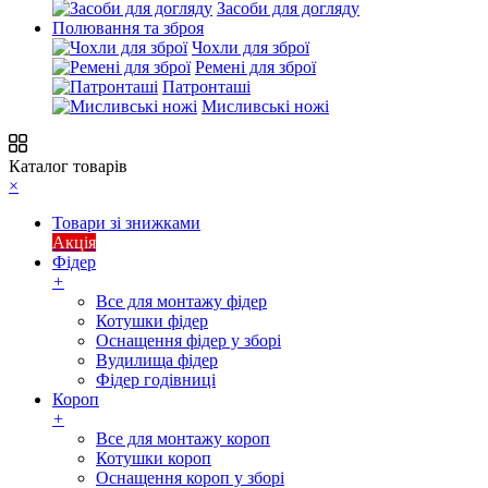
Засоби для догляду
Полювання та зброя
Чохли для зброї
Ремені для зброї
Патронташі
Мисливські ножі
Каталог товарів
×
Товари зі знижками
Акція
Фідер
+
Все для монтажу фідер
Котушки фідер
Оснащення фідер у зборі
Вудилища фідер
Фідер годівниці
Короп
+
Все для монтажу короп
Котушки короп
Оснащення короп у зборі