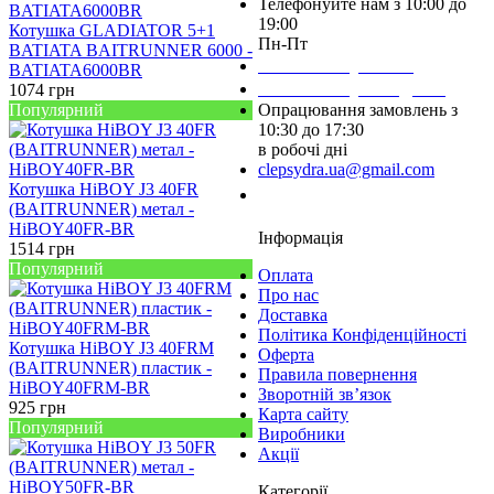
Телефонуйте нам з 10:00 до
19:00
Котушка GLADIATOR 5+1
Пн-Пт
BATIATA BAITRUNNER 6000 -
Написати у Viber
BATIATA6000BR
Написати у Telegram
1074
грн
Популярний
Опрацювання замовлень з
10:30 до 17:30
в робочі дні
clepsydra.ua@gmail.com
Котушка HiBOY J3 40FR
Замовити дзвінок
(BAITRUNNER) метал -
HiBOY40FR-BR
Інформація
1514
грн
Популярний
Оплата
Про нас
Доставка
Політика Конфіденційності
Котушка HiBOY J3 40FRM
Оферта
(BAITRUNNER) пластик -
Правила повернення
HiBOY40FRM-BR
Зворотній зв’язок
925
грн
Карта сайту
Популярний
Виробники
Акції
Категорії