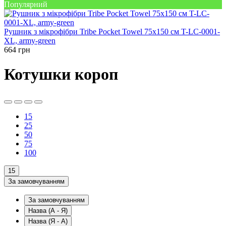
Популярний
Рушник з мікрофібри Tribe Pocket Towel 75х150 см T-LC-0001-
XL, army-green
664
грн
Котушки короп
15
25
50
75
100
15
За замовчуванням
За замовчуванням
Назва (А - Я)
Назва (Я - А)