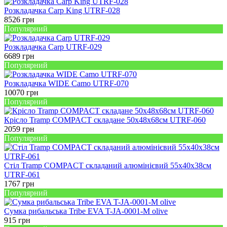
Розкладачка Carp King UTRF-028
8526
грн
Популярний
Розкладачка Carp UTRF-029
6689
грн
Популярний
Розкладачка WIDE Camo UTRF-070
10070
грн
Популярний
Крісло Tramp COMPACT складане 50х48х68см UTRF-060
2059
грн
Популярний
Стіл Tramp COMPACT складаний алюмінієвий 55х40х38см
UTRF-061
1767
грн
Популярний
Сумка рибальська Tribe EVA T-JA-0001-M olive
915
грн