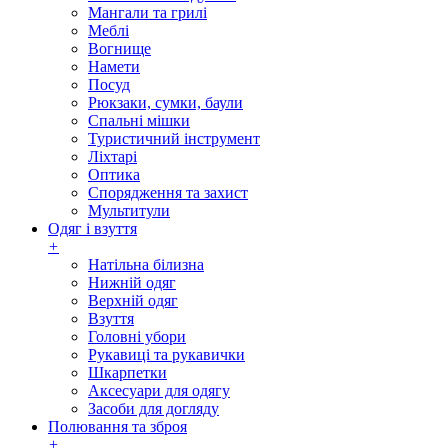
Мангали та грилі
Меблі
Вогнище
Намети
Посуд
Рюкзаки, сумки, баули
Спальні мішки
Туристичний інструмент
Ліхтарі
Оптика
Спорядження та захист
Мультитули
Одяг і взуття
+
Натільна білизна
Нижній одяг
Верхній одяг
Взуття
Головні убори
Рукавиці та рукавички
Шкарпетки
Аксесуари для одягу
Засоби для догляду
Полювання та зброя
+