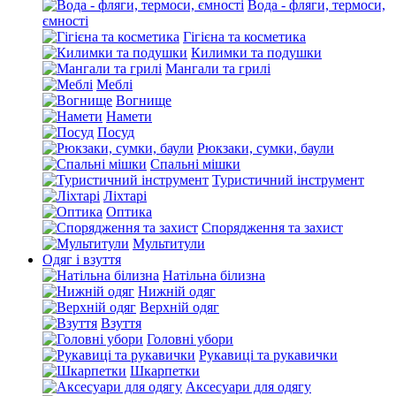
Вода - фляги, термоси,
ємності
Гігієна та косметика
Килимки та подушки
Мангали та грилі
Меблі
Вогнище
Намети
Посуд
Рюкзаки, сумки, баули
Спальні мішки
Туристичний інструмент
Ліхтарі
Оптика
Спорядження та захист
Мультитули
Одяг і взуття
Натільна білизна
Нижній одяг
Верхній одяг
Взуття
Головні убори
Рукавиці та рукавички
Шкарпетки
Аксесуари для одягу