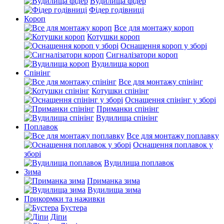
Вудилища фідер
Фідер годівниці
Короп
Все для монтажу короп
Котушки короп
Оснащення короп у зборі
Сигналізатори короп
Вудилища короп
Спінінг
Все для монтажу спінінг
Котушки спінінг
Оснащення спінінг у зборі
Приманки спінінг
Вудилища спінінг
Поплавок
Все для монтажу поплавку
Оснащення поплавок у
зборі
Вудилища поплавок
Зима
Приманка зима
Вудилища зима
Прикормки та наживки
Бустера
Діпи