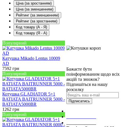
Ціна (за зростанням)
Ціна (за зменшенням)
Рейтинг (за зменшенням)
Рейтинг (за зростанням)
Код товару (А - Я)
Код товару (Я - А)
Популярний
Катушка Mikado Lentus 10009
AD
7592
грн
Бажаєте бути
Популярний
поінформованим щодо всіх
акцій та знижок?
Підпишіться на нашу
розсилку
Котушка GLADIATOR 5+1
BATIATA BAITRUNNER 5000 -
Підписатись
BATIATA5000BR
1262
грн
Зробити замовлення
Популярний
098 428 97 50
093 384 22 59