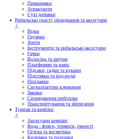
Прикормки
Атрактанти
Сухі добавки
Рибальські снасті, обладнання та аксесуари
+
Відра
Грузики
Зонти
Інструменти та рибальські аксесуари
Гачки
Волосінь та шнури
Платформи та навіс
Підсаки, садки та кукани
Підставки та род-поди
Поплавки
Сигналізатори клювання
Змазки
Спорядження риболова
Транспортування та зберігання
Туризм та кемпінг
+
Аксесуари кемпінг
Вода - фляги, термоси, ємності
Гігієна та косметика
Килимки та подушки