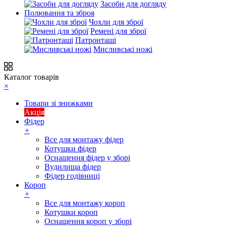
Засоби для догляду
Полювання та зброя
Чохли для зброї
Ремені для зброї
Патронташі
Мисливські ножі
Каталог товарів
×
Товари зі знижками
Акція
Фідер
+
Все для монтажу фідер
Котушки фідер
Оснащення фідер у зборі
Вудилища фідер
Фідер годівниці
Короп
+
Все для монтажу короп
Котушки короп
Оснащення короп у зборі