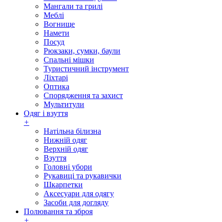
Мангали та грилі
Меблі
Вогнище
Намети
Посуд
Рюкзаки, сумки, баули
Спальні мішки
Туристичний інструмент
Ліхтарі
Оптика
Спорядження та захист
Мультитули
Одяг і взуття
+
Натільна білизна
Нижній одяг
Верхній одяг
Взуття
Головні убори
Рукавиці та рукавички
Шкарпетки
Аксесуари для одягу
Засоби для догляду
Полювання та зброя
+