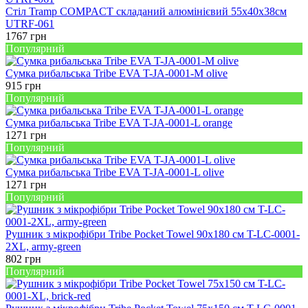
Стіл Tramp COMPACT складаний алюмінієвий 55х40х38см
UTRF-061
1767
грн
Популярний
Сумка рибальська Tribe EVA T-JA-0001-M olive
915
грн
Популярний
Сумка рибальська Tribe EVA T-JA-0001-L orange
1271
грн
Популярний
Сумка рибальська Tribe EVA T-JA-0001-L olive
1271
грн
Популярний
Рушник з мікрофібри Tribe Pocket Towel 90х180 см T-LC-0001-
2XL, army-green
802
грн
Популярний