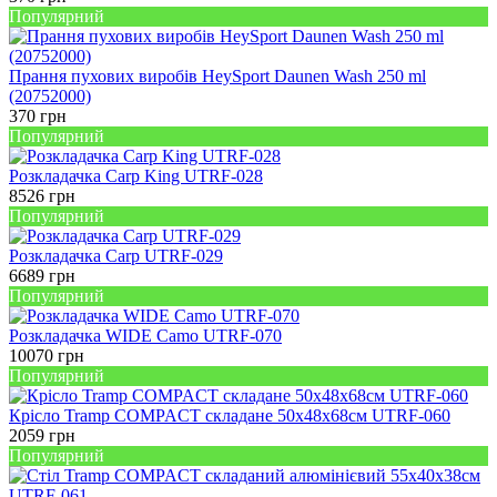
Популярний
Прання пухових виробів HeySport Daunen Wash 250 ml
(20752000)
370
грн
Популярний
Розкладачка Carp King UTRF-028
8526
грн
Популярний
Розкладачка Carp UTRF-029
6689
грн
Популярний
Розкладачка WIDE Camo UTRF-070
10070
грн
Популярний
Крісло Tramp COMPACT складане 50х48х68см UTRF-060
2059
грн
Популярний