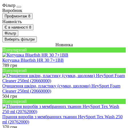
Фільтр
Виробник
Профмонтаж
8
Наявність
Є в наявності
8
Фільтр
Виберіть фільтри
Новинка
Популярний
Котушка Bluefish HR 30 7+1BB
789
грн
Популярний
Очищення шкіри, пластику (сумки, шоломи) HeySport Foam
Cleaner 250ml (20660000)
504
грн
Популярний
Прання виробів з мембранних тканин HeySport Tex Wash 250
ml (20762000)
370
грн