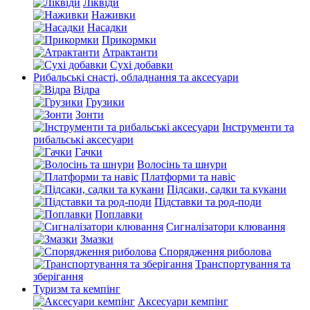
Ліквіди
Наживки
Насадки
Прикормки
Атрактанти
Сухі добавки
Рибальські снасті, обладнання та аксесуари
Відра
Грузики
Зонти
Інструменти та
рибальські аксесуари
Гачки
Волосінь та шнури
Платформи та навіс
Підсаки, садки та кукани
Підставки та род-поди
Поплавки
Сигналізатори клювання
Змазки
Спорядження риболова
Транспортування та
зберігання
Туризм та кемпінг
Аксесуари кемпінг