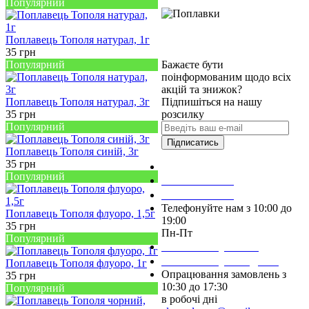
Популярний
Поплавець Тополя натурал, 1г
35
грн
Популярний
Бажаєте бути
поінформованим щодо всіх
акцій та знижок?
Поплавець Тополя натурал, 3г
Підпишіться на нашу
35
грн
розсилку
Популярний
Підписатись
Поплавець Тополя синій, 3г
35
грн
Зробити замовлення
Популярний
098 428 97 50
093 384 22 59
Телефонуйте нам з 10:00 до
Поплавець Тополя флуоро, 1,5г
19:00
35
грн
Пн-Пт
Популярний
Написати у Viber
Написати у Telegram
Поплавець Тополя флуоро, 1г
Опрацювання замовлень з
35
грн
10:30 до 17:30
Популярний
в робочі дні