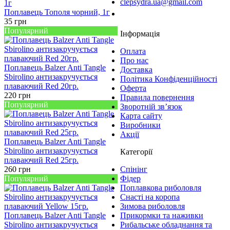
clepsydra.ua@gmail.com
Поплавець Тополя чорний, 1г
Замовити дзвінок
35
грн
Популярний
Інформація
Оплата
Про нас
Поплавець Balzer Anti Tangle
Доставка
Sbirolino антизакручується
Політика Конфіденційності
плаваючий Red 20гр.
Оферта
220
грн
Правила повернення
Популярний
Зворотній зв’язок
Карта сайту
Виробники
Акції
Поплавець Balzer Anti Tangle
Sbirolino антизакручується
Категорії
плаваючий Red 25гр.
260
грн
Спінінг
Популярний
Фідер
Поплавкова риболовля
Снасті на коропа
Зимова риболовля
Поплавець Balzer Anti Tangle
Прикормки та наживки
Sbirolino антизакручується
Рибальське обладнання та