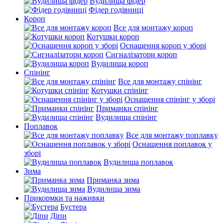
Вудилища фідер
Фідер годівниці
Короп
Все для монтажу короп
Котушки короп
Оснащення короп у зборі
Сигналізатори короп
Вудилища короп
Спінінг
Все для монтажу спінінг
Котушки спінінг
Оснащення спінінг у зборі
Приманки спінінг
Вудилища спінінг
Поплавок
Все для монтажу поплавку
Оснащення поплавок у
зборі
Вудилища поплавок
Зима
Приманка зима
Вудилища зима
Прикормки та наживки
Бустера
Діпи