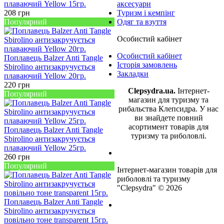
плаваючий Yellow 15гр.
аксесуари
208
грн
Туризм і кемпінг
Популярний
Одяг та взуття
Особистий кабінет
Особистий кабінет
Поплавець Balzer Anti Tangle
Історія замовлень
Sbirolino антизакручується
Закладки
плаваючий Yellow 20гр.
220
грн
Clepsydra.ua.
Інтернет-
Популярний
магазин для туризму та
рибальства Клепсидра. У нас
ви знайдете повний
асортимент товарів для
Поплавець Balzer Anti Tangle
туризму та риболовлі.
Sbirolino антизакручується
плаваючий Yellow 25гр.
260
грн
Популярний
Інтернет-магазин товарів для
риболовлі та туризму
"Clepsydra" © 2026
Поплавець Balzer Anti Tangle
Sbirolino антизакручується
повільно тоне transparent 15гр.