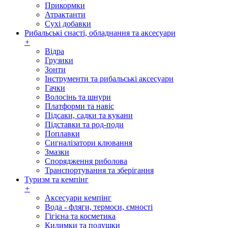
Прикормки
Атрактанти
Сухі добавки
Рибальські снасті, обладнання та аксесуари
+
Відра
Грузики
Зонти
Інструменти та рибальські аксесуари
Гачки
Волосінь та шнури
Платформи та навіс
Підсаки, садки та кукани
Підставки та род-поди
Поплавки
Сигналізатори клювання
Змазки
Спорядження риболова
Транспортування та зберігання
Туризм та кемпінг
+
Аксесуари кемпінг
Вода - фляги, термоси, ємності
Гігієна та косметика
Килимки та подушки