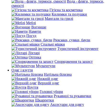
Вода - фляги, термоси,
ємності
Гігієна та косметика
Килимки та подушки
Мангали та грилі
Меблі
Вогнище
Намети
Посуд
Рюкзаки, сумки, баули
Спальні мішки
Туристичний інструмент
Ліхтарі
Оптика
Спорядження та захист
Мультитули
Одяг і взуття
Натільна білизна
Нижній одяг
Верхній одяг
Взуття
Головні убори
Рукавиці та рукавички
Шкарпетки
Аксесуари для одягу