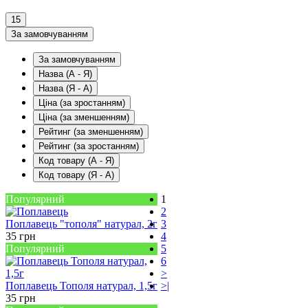
15
За замовчуванням
За замовчуванням
Назва (А - Я)
Назва (Я - А)
Ціна (за зростанням)
Ціна (за зменшенням)
Рейтинг (за зменшенням)
Рейтинг (за зростанням)
Код товару (А - Я)
Код товару (Я - А)
Популярний
1
2
Поплавець "тополя" натурал, 2г
3
35
грн
4
Популярний
5
6
>
Поплавець Тополя натурал, 1,5г
>|
35
грн