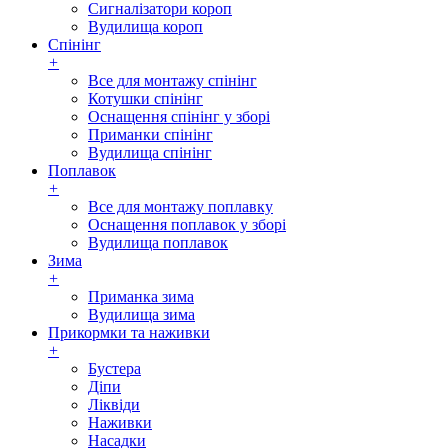
Сигналізатори короп
Вудилища короп
Спінінг
+
Все для монтажу спінінг
Котушки спінінг
Оснащення спінінг у зборі
Приманки спінінг
Вудилища спінінг
Поплавок
+
Все для монтажу поплавку
Оснащення поплавок у зборі
Вудилища поплавок
Зима
+
Приманка зима
Вудилища зима
Прикормки та наживки
+
Бустера
Діпи
Ліквіди
Наживки
Насадки