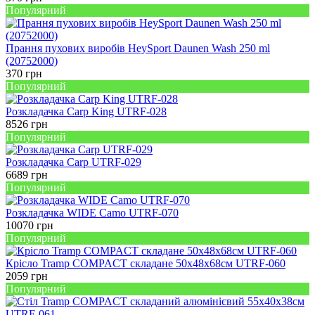
Популярний
Прання пухових виробів HeySport Daunen Wash 250 ml
(20752000)
370
грн
Популярний
Розкладачка Carp King UTRF-028
8526
грн
Популярний
Розкладачка Carp UTRF-029
6689
грн
Популярний
Розкладачка WIDE Camo UTRF-070
10070
грн
Популярний
Крісло Tramp COMPACT складане 50х48х68см UTRF-060
2059
грн
Популярний