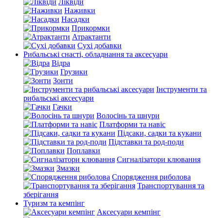
Ліквіди
Наживки
Насадки
Прикормки
Атрактанти
Сухі добавки
Рибальські снасті, обладнання та аксесуари
Відра
Грузики
Зонти
Інструменти та
рибальські аксесуари
Гачки
Волосінь та шнури
Платформи та навіс
Підсаки, садки та кукани
Підставки та род-поди
Поплавки
Сигналізатори клювання
Змазки
Спорядження риболова
Транспортування та
зберігання
Туризм та кемпінг
Аксесуари кемпінг