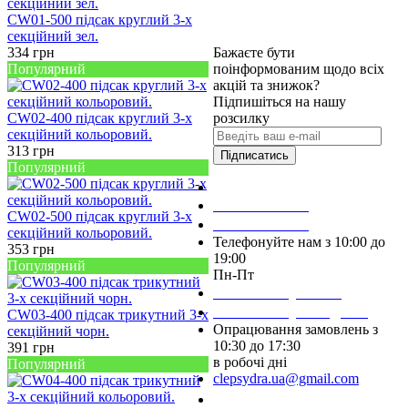
CW01-500 підсак круглий 3-х
секційний зел.
334
грн
Бажаєте бути
Популярний
поінформованим щодо всіх
акцій та знижок?
Підпишіться на нашу
CW02-400 підсак круглий 3-х
розсилку
секційний кольоровий.
313
грн
Підписатись
Популярний
Зробити замовлення
098 428 97 50
CW02-500 підсак круглий 3-х
093 384 22 59
секційний кольоровий.
Телефонуйте нам з 10:00 до
353
грн
19:00
Популярний
Пн-Пт
Написати у Viber
Написати у Telegram
CW03-400 підсак трикутний 3-х
Опрацювання замовлень з
секційний чорн.
10:30 до 17:30
391
грн
в робочі дні
Популярний
clepsydra.ua@gmail.com
Замовити дзвінок