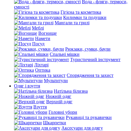
Вода - фляги, термоси,
ємності
Гігієна та косметика
Килимки та подушки
Мангали та грилі
Меблі
Вогнище
Намети
Посуд
Рюкзаки, сумки, баули
Спальні мішки
Туристичний інструмент
Ліхтарі
Оптика
Спорядження та захист
Мультитули
Одяг і взуття
Натільна білизна
Нижній одяг
Верхній одяг
Взуття
Головні убори
Рукавиці та рукавички
Шкарпетки
Аксесуари для одягу