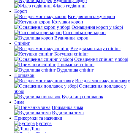
Вудилища фідер
Фідер годівниці
Короп
Все для монтажу короп
Котушки короп
Оснащення короп у зборі
Сигналізатори короп
Вудилища короп
Спінінг
Все для монтажу спінінг
Котушки спінінг
Оснащення спінінг у зборі
Приманки спінінг
Вудилища спінінг
Поплавок
Все для монтажу поплавку
Оснащення поплавок у
зборі
Вудилища поплавок
Зима
Приманка зима
Вудилища зима
Прикормки та наживки
Бустера
Діпи