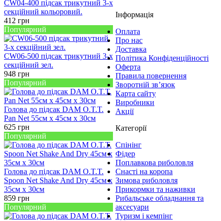
CW04-400 підсак трикутний 3-х
секційний кольоровий.
Інформація
412
грн
Популярний
Оплата
Про нас
Доставка
CW06-500 підсак трикутний 3-х
Політика Конфіденційності
секційний зел.
Оферта
948
грн
Правила повернення
Популярний
Зворотній зв’язок
Карта сайту
Виробники
Голова до підсак DAM O.T.T.
Акції
Pan Net 55см х 45см х 30см
625
грн
Категорії
Популярний
Спінінг
Фідер
Поплавкова риболовля
Голова до підсак DAM O.T.T.
Снасті на коропа
Spoon Net Shake And Dry 45см х
Зимова риболовля
35см х 30см
Прикормки та наживки
859
грн
Рибальське обладнання та
Популярний
аксесуари
Туризм і кемпінг