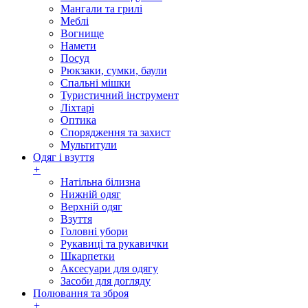
Мангали та грилі
Меблі
Вогнище
Намети
Посуд
Рюкзаки, сумки, баули
Спальні мішки
Туристичний інструмент
Ліхтарі
Оптика
Спорядження та захист
Мультитули
Одяг і взуття
+
Натільна білизна
Нижній одяг
Верхній одяг
Взуття
Головні убори
Рукавиці та рукавички
Шкарпетки
Аксесуари для одягу
Засоби для догляду
Полювання та зброя
+