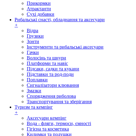
Прикормки
Атрактанти
Сухі добавки
Рибальські снасті, обладнання та аксесуари
+
Відра
Грузики
Зонти
Інструменти та рибальські аксесуари
Гачки
Волосінь та шнури
Платформи та навіс
Підсаки, садки та кукани
Підставки та род-поди
Поплавки
Сигналізатори клювання
Змазки
Спорядження риболова
Транспортування та зберігання
Туризм та кемпінг
+
Аксесуари кемпінг
Вода - фляги, термоси, ємності
Гігієна та косметика
Килимки та подушки