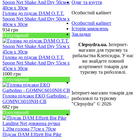
Одяг та взуття
Особистий кабінет
Голова до підсак DAM O.T.T.
Spoon Net Shake And Dry 50см х
Особистий кабінет
40см х 30см
Історія замовлень
934
грн
Закладки
Популярний
Clepsydra.ua.
Інтернет-
магазин для туризму та
рибальства Клепсидра. У нас
Голова до підсак DAM O.T.T.
ви знайдете повний
Spoon Net Shake And Dry 55см х
асортимент товарів для
45см х 30см
туризму та риболовлі.
1000
грн
Популярний
Інтернет-магазин товарів для
Голова підсаки ЕКО Garbolino -
риболовлі та туризму
GOMNC6010NH-CB
"Clepsydra" © 2026
682
грн
Популярний
Підсак DAM Effzett Big Pike