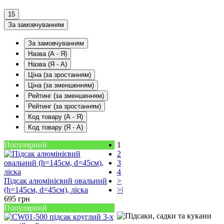
15
За замовчуванням
За замовчуванням
Назва (А - Я)
Назва (Я - А)
Ціна (за зростанням)
Ціна (за зменшенням)
Рейтинг (за зменшенням)
Рейтинг (за зростанням)
Код товару (А - Я)
Код товару (Я - А)
Популярний
1
2
3
4
Підсак алюмінієвий овальний
>
(h=145см, d=45см), ліска
>|
695
грн
Популярний