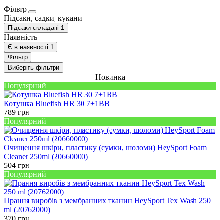
Фільтр
Підсаки, садки, кукани
Підсаки складані
1
Наявність
Є в наявності
1
Фільтр
Виберіть фільтри
Новинка
Популярний
Котушка Bluefish HR 30 7+1BB
789
грн
Популярний
Очищення шкіри, пластику (сумки, шоломи) HeySport Foam
Cleaner 250ml (20660000)
504
грн
Популярний
Прання виробів з мембранних тканин HeySport Tex Wash 250
ml (20762000)
370
грн