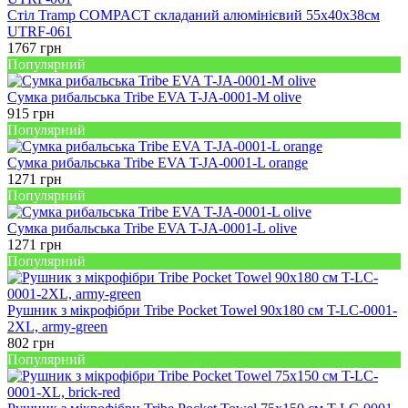
Стіл Tramp COMPACT складаний алюмінієвий 55х40х38см
UTRF-061
1767
грн
Популярний
Сумка рибальська Tribe EVA T-JA-0001-M olive
915
грн
Популярний
Сумка рибальська Tribe EVA T-JA-0001-L orange
1271
грн
Популярний
Сумка рибальська Tribe EVA T-JA-0001-L olive
1271
грн
Популярний
Рушник з мікрофібри Tribe Pocket Towel 90х180 см T-LC-0001-
2XL, army-green
802
грн
Популярний