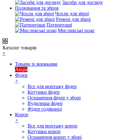
Засоби для догляду
Полювання та зброя
Чохли для зброї
Ремені для зброї
Патронташі
Мисливські ножі
Каталог товарів
×
Товари зі знижками
Акція
Фідер
+
Все для монтажу фідер
Котушки фідер
Оснащення фідер у зборі
Вудилища фідер
Фідер годівниці
Короп
+
Все для монтажу короп
Котушки короп
Оснащення короп у зборі