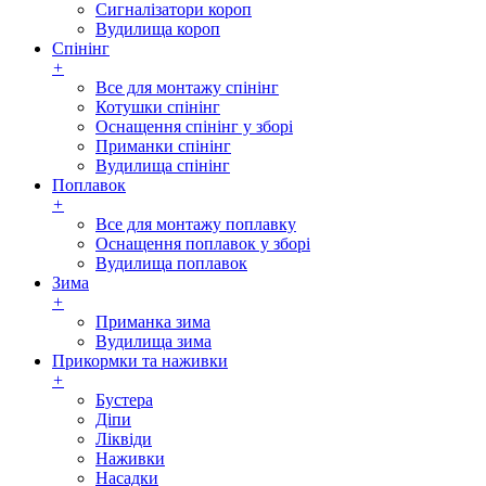
Сигналізатори короп
Вудилища короп
Спінінг
+
Все для монтажу спінінг
Котушки спінінг
Оснащення спінінг у зборі
Приманки спінінг
Вудилища спінінг
Поплавок
+
Все для монтажу поплавку
Оснащення поплавок у зборі
Вудилища поплавок
Зима
+
Приманка зима
Вудилища зима
Прикормки та наживки
+
Бустера
Діпи
Ліквіди
Наживки
Насадки