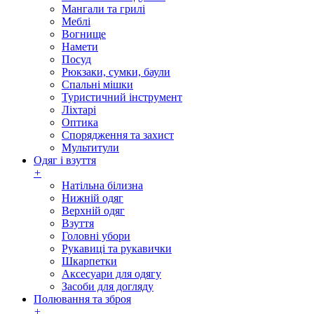
Мангали та грилі
Меблі
Вогнище
Намети
Посуд
Рюкзаки, сумки, баули
Спальні мішки
Туристичний інструмент
Ліхтарі
Оптика
Спорядження та захист
Мультитули
Одяг і взуття
+
Натільна білизна
Нижній одяг
Верхній одяг
Взуття
Головні убори
Рукавиці та рукавички
Шкарпетки
Аксесуари для одягу
Засоби для догляду
Полювання та зброя
+