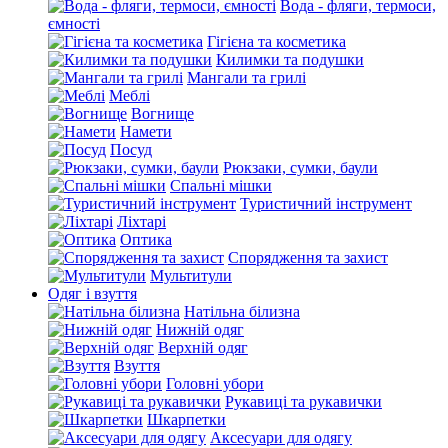
Вода - фляги, термоси,
ємності
Гігієна та косметика
Килимки та подушки
Мангали та грилі
Меблі
Вогнище
Намети
Посуд
Рюкзаки, сумки, баули
Спальні мішки
Туристичний інструмент
Ліхтарі
Оптика
Спорядження та захист
Мультитули
Одяг і взуття
Натільна білизна
Нижній одяг
Верхній одяг
Взуття
Головні убори
Рукавиці та рукавички
Шкарпетки
Аксесуари для одягу