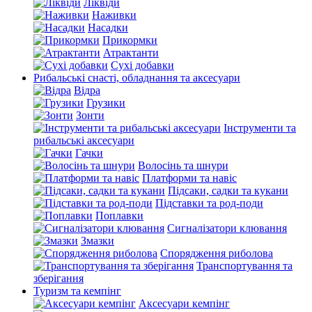
Ліквіди
Наживки
Насадки
Прикормки
Атрактанти
Сухі добавки
Рибальські снасті, обладнання та аксесуари
Відра
Грузики
Зонти
Інструменти та
рибальські аксесуари
Гачки
Волосінь та шнури
Платформи та навіс
Підсаки, садки та кукани
Підставки та род-поди
Поплавки
Сигналізатори клювання
Змазки
Спорядження риболова
Транспортування та
зберігання
Туризм та кемпінг
Аксесуари кемпінг