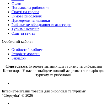
Фідер
Поплавкова риболовля
Снасті на коропа
Зимова риболовля
Прикормки та наживки
Рибальське обладнання та аксесуари
Туризм і кемпінг
Одяг та взуття
Особистий кабінет
Особистий кабінет
Історія замовлень
Закладки
Clepsydra.ua.
Інтернет-магазин для туризму та рибальства
Клепсидра. У нас ви знайдете повний асортимент товарів для
туризму та риболовлі.
Інтернет-магазин товарів для риболовлі та туризму
"Clepsydra" © 2026