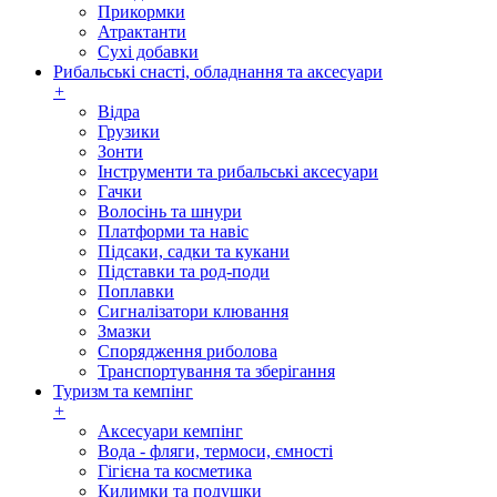
Прикормки
Атрактанти
Сухі добавки
Рибальські снасті, обладнання та аксесуари
+
Відра
Грузики
Зонти
Інструменти та рибальські аксесуари
Гачки
Волосінь та шнури
Платформи та навіс
Підсаки, садки та кукани
Підставки та род-поди
Поплавки
Сигналізатори клювання
Змазки
Спорядження риболова
Транспортування та зберігання
Туризм та кемпінг
+
Аксесуари кемпінг
Вода - фляги, термоси, ємності
Гігієна та косметика
Килимки та подушки