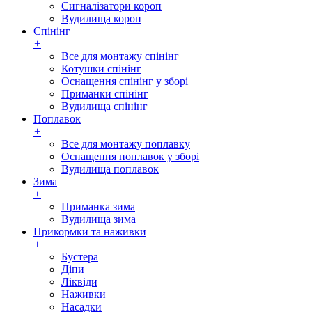
Сигналізатори короп
Вудилища короп
Спінінг
+
Все для монтажу спінінг
Котушки спінінг
Оснащення спінінг у зборі
Приманки спінінг
Вудилища спінінг
Поплавок
+
Все для монтажу поплавку
Оснащення поплавок у зборі
Вудилища поплавок
Зима
+
Приманка зима
Вудилища зима
Прикормки та наживки
+
Бустера
Діпи
Ліквіди
Наживки
Насадки