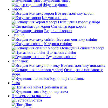
Вудилища фідер
Фідер годівниці
Короп
Все для монтажу короп
Котушки короп
Оснащення короп у зборі
Сигналізатори короп
Вудилища короп
Спінінг
Все для монтажу спінінг
Котушки спінінг
Оснащення спінінг у зборі
Приманки спінінг
Вудилища спінінг
Поплавок
Все для монтажу поплавку
Оснащення поплавок у
зборі
Вудилища поплавок
Зима
Приманка зима
Вудилища зима
Прикормки та наживки
Бустера
Діпи