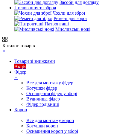
Засоби для догляду
Полювання та зброя
Чохли для зброї
Ремені для зброї
Патронташі
Мисливські ножі
Каталог товарів
×
Товари зі знижками
Акція
Фідер
+
Все для монтажу фідер
Котушки фідер
Оснащення фідер у зборі
Вудилища фідер
Фідер годівниці
Короп
+
Все для монтажу короп
Котушки короп
Оснащення короп у зборі