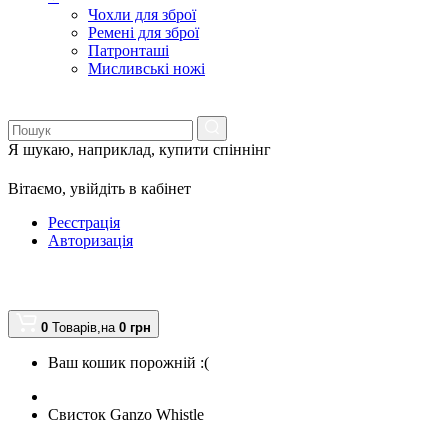
Чохли для зброї
Ремені для зброї
Патронташі
Мисливські ножі
Я шукаю, наприклад,
купити спіннінг
Вітаємо,
увійдіть в кабінет
Реєстрація
Авторизація
0
Товарів,
на
0
грн
Ваш кошик порожній :(
Свисток Ganzo Whistle