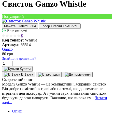
Свисток Ganzo Whistle
Популярний
Мачете Firebird F804
Топор Firebird FSA02-YE
В наявності
0
Код товару:
Whistle
Артикул:
65514
Ganzo
80
грн
Знайшли дешевше?
Купити
В 1 клік
Скорочений опис
Модель Ganzo Whistle — це компактний і яскравий свисток.
Він добре помітний в траві або на землі, що допомагає не
втратити цей аксесуар. А гучний звук, видаваний свистком,
буде чути далеко навкруги. Важливо, що висока гу...
Читати
далі...
Опис