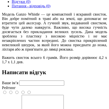
Відгуки (0)
Питання - відповідь (0)
Модель Ganzo Whistle — це компактний і яскравий свисток.
Він добре помітний в траві або на землі, що допомагає не
втратити цей аксесуар. А гучний звук, видаваний свистком,
буде чути далеко навкруги. Важливо, що висока гучність
досягається без прикладання великих зусиль. Дана модель
зроблена з пластику з високою міцністю і не має
незакріплених частин всередині. До свистка прикріплений
невеликий шнурок, за який його можна приєднати до ножа,
ліхтаря або ж прив'язати до лямці рюкзака.
Важить свисток всього 6 грамів. Його розмір дорівнює 4,2 х
1,7 х 1,1 див.
Написати відгук
Ваше ім’я
Рейтинг