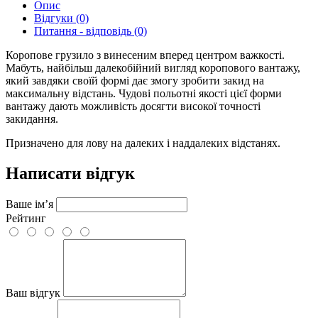
Опис
Відгуки (0)
Питання - відповідь (0)
Коропове грузило з винесеним вперед центром важкості.
Мабуть, найбільш далекобійний вигляд коропового вантажу,
який завдяки своїй формі дає змогу зробити закид на
максимальну відстань. Чудові польотні якості цієї форми
вантажу дають можливість досягти високої точності
закидання.
Призначено для лову на далеких і наддалеких відстанях.
Написати відгук
Ваше ім’я
Рейтинг
Ваш відгук