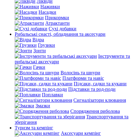
Ліквіди
Наживки
Насадки
Прикормки
Атрактанти
Сухі добавки
Рибальські снасті, обладнання та аксесуари
Відра
Грузики
Зонти
Інструменти та
рибальські аксесуари
Гачки
Волосінь та шнури
Платформи та навіс
Підсаки, садки та кукани
Підставки та род-поди
Поплавки
Сигналізатори клювання
Змазки
Спорядження риболова
Транспортування та
зберігання
Туризм та кемпінг
Аксесуари кемпінг