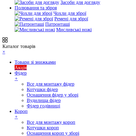
Засоби для догляду
Полювання та зброя
Чохли для зброї
Ремені для зброї
Патронташі
Мисливські ножі
Каталог товарів
×
Товари зі знижками
Акція
Фідер
+
Все для монтажу фідер
Котушки фідер
Оснащення фідер у зборі
Вудилища фідер
Фідер годівниці
Короп
+
Все для монтажу короп
Котушки короп
Оснащення короп у зборі