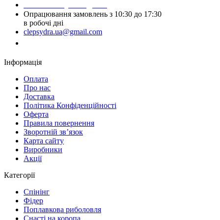
Написати у Telegram
Опрацювання замовлень з 10:30 до 17:30
в робочі дні
clepsydra.ua@gmail.com
Замовити дзвінок
Інформація
Оплата
Про нас
Доставка
Політика Конфіденційності
Оферта
Правила повернення
Зворотній зв’язок
Карта сайту
Виробники
Акції
Категорії
Спінінг
Фідер
Поплавкова риболовля
Снасті на коропа