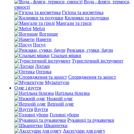
Вода - фляги, термоси,
ємності
Гігієна та косметика
Килимки та подушки
Мангали та грилі
Меблі
Вогнище
Намети
Посуд
Рюкзаки, сумки, баули
Спальні мішки
Туристичний інструмент
Ліхтарі
Оптика
Спорядження та захист
Мультитули
Одяг і взуття
Натільна білизна
Нижній одяг
Верхній одяг
Взуття
Головні убори
Рукавиці та рукавички
Шкарпетки
Аксесуари для одягу