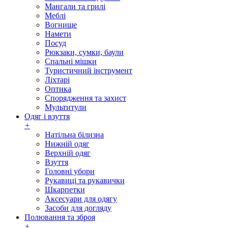
Мангали та грилі
Меблі
Вогнище
Намети
Посуд
Рюкзаки, сумки, баули
Спальні мішки
Туристичний інструмент
Ліхтарі
Оптика
Спорядження та захист
Мультитули
Одяг і взуття
+
Натільна білизна
Нижній одяг
Верхній одяг
Взуття
Головні убори
Рукавиці та рукавички
Шкарпетки
Аксесуари для одягу
Засоби для догляду
Полювання та зброя
+