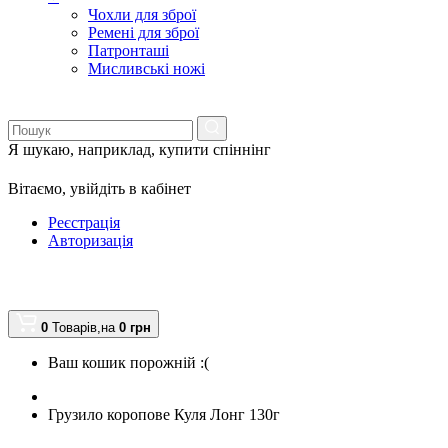
Чохли для зброї
Ремені для зброї
Патронташі
Мисливські ножі
Я шукаю, наприклад,
купити спіннінг
Вітаємо,
увійдіть в кабінет
Реєстрація
Авторизація
0
Товарів,
на
0
грн
Ваш кошик порожній :(
Грузило коропове Куля Лонг 130г