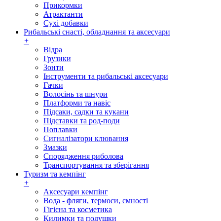
Прикормки
Атрактанти
Сухі добавки
Рибальські снасті, обладнання та аксесуари
+
Відра
Грузики
Зонти
Інструменти та рибальські аксесуари
Гачки
Волосінь та шнури
Платформи та навіс
Підсаки, садки та кукани
Підставки та род-поди
Поплавки
Сигналізатори клювання
Змазки
Спорядження риболова
Транспортування та зберігання
Туризм та кемпінг
+
Аксесуари кемпінг
Вода - фляги, термоси, ємності
Гігієна та косметика
Килимки та подушки