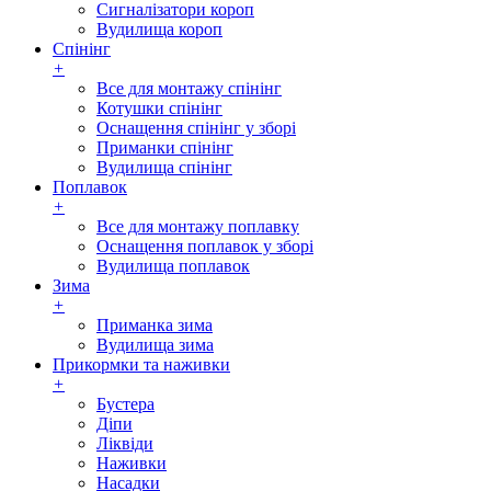
Сигналізатори короп
Вудилища короп
Спінінг
+
Все для монтажу спінінг
Котушки спінінг
Оснащення спінінг у зборі
Приманки спінінг
Вудилища спінінг
Поплавок
+
Все для монтажу поплавку
Оснащення поплавок у зборі
Вудилища поплавок
Зима
+
Приманка зима
Вудилища зима
Прикормки та наживки
+
Бустера
Діпи
Ліквіди
Наживки
Насадки