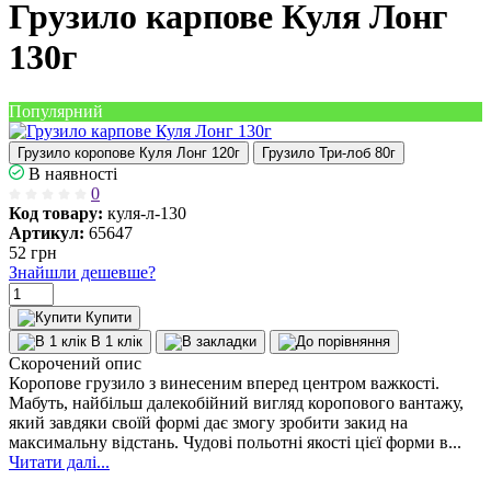
Грузило карпове Куля Лонг
130г
Популярний
Грузило коропове Куля Лонг 120г
Грузило Три-лоб 80г
В наявності
0
Код товару:
куля-л-130
Артикул:
65647
52
грн
Знайшли дешевше?
Купити
В 1 клік
Скорочений опис
Коропове грузило з винесеним вперед центром важкості.
Мабуть, найбільш далекобійний вигляд коропового вантажу,
який завдяки своїй формі дає змогу зробити закид на
максимальну відстань. Чудові польотні якості цієї форми в...
Читати далі...