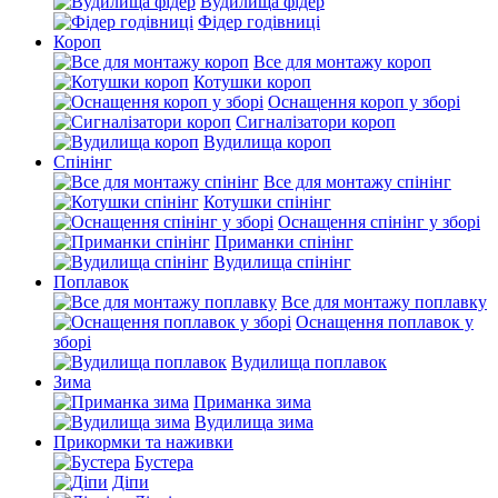
Вудилища фідер
Фідер годівниці
Короп
Все для монтажу короп
Котушки короп
Оснащення короп у зборі
Сигналізатори короп
Вудилища короп
Спінінг
Все для монтажу спінінг
Котушки спінінг
Оснащення спінінг у зборі
Приманки спінінг
Вудилища спінінг
Поплавок
Все для монтажу поплавку
Оснащення поплавок у
зборі
Вудилища поплавок
Зима
Приманка зима
Вудилища зима
Прикормки та наживки
Бустера
Діпи