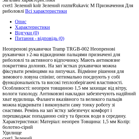
cvet1
Зелений
kolr
Зелений
rozmrRukavic
M
Призначення
Для
риболовлі
Всі характеристики
Опис
Характеристики
Відгуки (0)
Питання - відповідь (0)
Неопренові рукавички Tramp TRGB-002 Неопренові
рукавички з 2-ма відкидними пальцями призначені для
риболовлі та активного відпочинку. Мають антиковзне
покриттяна долонях. На зап`ястках рукавички можна
фіксувати ремінцями на липучках. Відмінне рішення для
зимового ловуна спінінг, оптимально поєднують у собі
функціональність та високі теплозберігаючі властивості.
Особливості: неопрен товщиною 1,5 мм захищає від вітру,
вологи тахолоду. Антиковзні накладки забезпечують надійний
хват вудилища. Фаланги вказівного та великого пальців
можна відкривати і виконувати саму тонку роботу зі
снастями. Ремінь на зап`ястку забезпечує комфорт і
перешкоджає попаданню снігу та бризок води в середину.
Характеристики: Матеріал: неопрен Товщина: 1,5 мм Колір:
болотно-сірий
Удилище
cvet1
Зелений