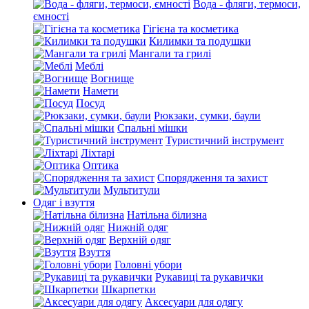
Вода - фляги, термоси,
ємності
Гігієна та косметика
Килимки та подушки
Мангали та грилі
Меблі
Вогнище
Намети
Посуд
Рюкзаки, сумки, баули
Спальні мішки
Туристичний інструмент
Ліхтарі
Оптика
Спорядження та захист
Мультитули
Одяг і взуття
Натільна білизна
Нижній одяг
Верхній одяг
Взуття
Головні убори
Рукавиці та рукавички
Шкарпетки
Аксесуари для одягу