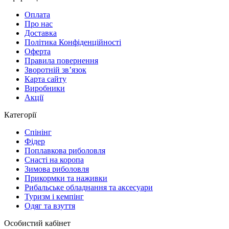
Оплата
Про нас
Доставка
Політика Конфіденційності
Оферта
Правила повернення
Зворотній зв’язок
Карта сайту
Виробники
Акції
Категорії
Спінінг
Фідер
Поплавкова риболовля
Снасті на коропа
Зимова риболовля
Прикормки та наживки
Рибальське обладнання та аксесуари
Туризм і кемпінг
Одяг та взуття
Особистий кабінет