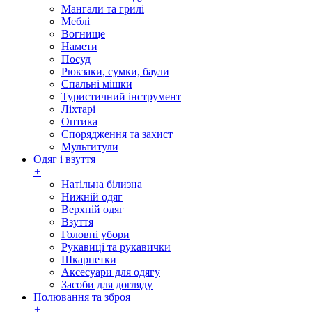
Мангали та грилі
Меблі
Вогнище
Намети
Посуд
Рюкзаки, сумки, баули
Спальні мішки
Туристичний інструмент
Ліхтарі
Оптика
Спорядження та захист
Мультитули
Одяг і взуття
+
Натільна білизна
Нижній одяг
Верхній одяг
Взуття
Головні убори
Рукавиці та рукавички
Шкарпетки
Аксесуари для одягу
Засоби для догляду
Полювання та зброя
+