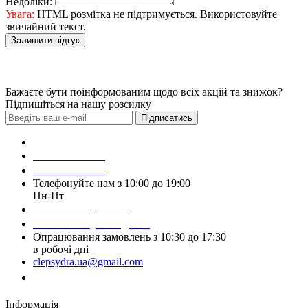
Недоліки:
Увага:
HTML розмітка не підтримується. Використовуйте
звичайний текст.
Залишити відгук
Бажаєте бути поінформованим щодо всіх акцій та знижок?
Підпишіться на нашу розсилку
Підписатись
Зробити замовлення
098 428 97 50
093 384 22 59
Телефонуйте нам з 10:00 до 19:00
Пн-Пт
Написати у Viber
Написати у Telegram
Опрацювання замовлень з 10:30 до 17:30
в робочі дні
clepsydra.ua@gmail.com
Замовити дзвінок
Інформація