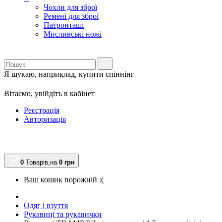
Чохли для зброї
Ремені для зброї
Патронташі
Мисливські ножі
Я шукаю, наприклад,
купити спіннінг
Вітаємо,
увійдіть в кабінет
Реєстрація
Авторизація
0
Товарів,
на
0
грн
Ваш кошик порожній :(
Одяг і взуття
Рукавиці та рукавички