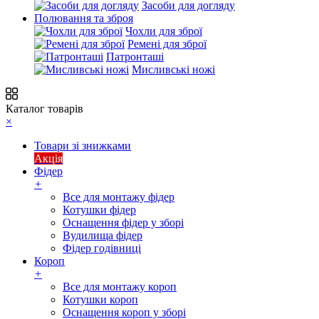
Засоби для догляду
Полювання та зброя
Чохли для зброї
Ремені для зброї
Патронташі
Мисливські ножі
Каталог товарів
×
Товари зі знижками
Акція
Фідер
+
Все для монтажу фідер
Котушки фідер
Оснащення фідер у зборі
Вудилища фідер
Фідер годівниці
Короп
+
Все для монтажу короп
Котушки короп
Оснащення короп у зборі