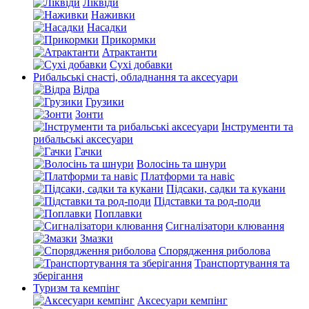
Ліквіди
Наживки
Насадки
Прикормки
Атрактанти
Сухі добавки
Рибальські снасті, обладнання та аксесуари
Відра
Грузики
Зонти
Інструменти та
рибальські аксесуари
Гачки
Волосінь та шнури
Платформи та навіс
Підсаки, садки та кукани
Підставки та род-поди
Поплавки
Сигналізатори клювання
Змазки
Спорядження риболова
Транспортування та
зберігання
Туризм та кемпінг
Аксесуари кемпінг