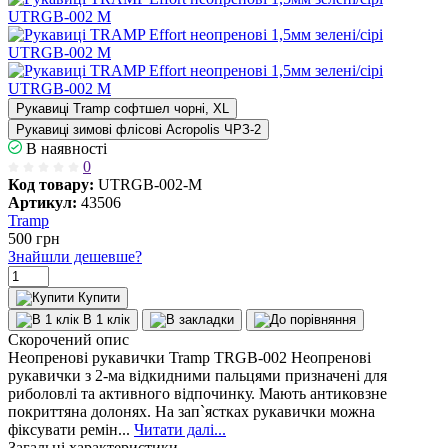
Рукавиці Tramp софтшел чорні, XL
Рукавиці зимові флісові Acropolis ЧРЗ-2
В наявності
0
Код товару:
UTRGB-002-M
Артикул:
43506
Tramp
500
грн
Знайшли дешевше?
Купити
В 1 клік
Скорочений опис
Неопренові рукавички Tramp TRGB-002 Неопренові
рукавички з 2-ма відкидними пальцями призначені для
риболовлі та активного відпочинку. Мають антиковзне
покриттяна долонях. На зап`ястках рукавички можна
фіксувати ремін...
Читати далі...
Загальні характеристики