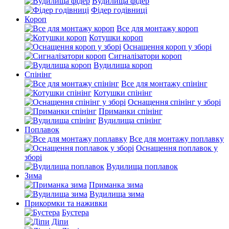
Вудилища фідер
Фідер годівниці
Короп
Все для монтажу короп
Котушки короп
Оснащення короп у зборі
Сигналізатори короп
Вудилища короп
Спінінг
Все для монтажу спінінг
Котушки спінінг
Оснащення спінінг у зборі
Приманки спінінг
Вудилища спінінг
Поплавок
Все для монтажу поплавку
Оснащення поплавок у
зборі
Вудилища поплавок
Зима
Приманка зима
Вудилища зима
Прикормки та наживки
Бустера
Діпи