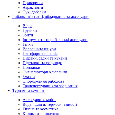
Прикормки
Атрактанти
Сухі добавки
Рибальські снасті, обладнання та аксесуари
+
Відра
Грузики
Зонти
Інструменти та рибальські аксесуари
Гачки
Волосінь та шнури
Платформи та навіс
Підсаки, садки та кукани
Підставки та род-поди
Поплавки
Сигналізатори клювання
Змазки
Спорядження риболова
Транспортування та зберігання
Туризм та кемпінг
+
Аксесуари кемпінг
Вода - фляги, термоси, ємності
Гігієна та косметика
Килимки та подушки