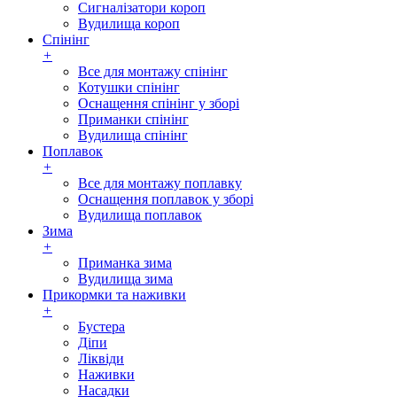
Сигналізатори короп
Вудилища короп
Спінінг
+
Все для монтажу спінінг
Котушки спінінг
Оснащення спінінг у зборі
Приманки спінінг
Вудилища спінінг
Поплавок
+
Все для монтажу поплавку
Оснащення поплавок у зборі
Вудилища поплавок
Зима
+
Приманка зима
Вудилища зима
Прикормки та наживки
+
Бустера
Діпи
Ліквіди
Наживки
Насадки