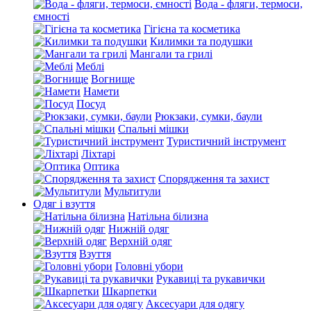
Вода - фляги, термоси,
ємності
Гігієна та косметика
Килимки та подушки
Мангали та грилі
Меблі
Вогнище
Намети
Посуд
Рюкзаки, сумки, баули
Спальні мішки
Туристичний інструмент
Ліхтарі
Оптика
Спорядження та захист
Мультитули
Одяг і взуття
Натільна білизна
Нижній одяг
Верхній одяг
Взуття
Головні убори
Рукавиці та рукавички
Шкарпетки
Аксесуари для одягу