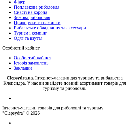
Фідер
Поплавкова риболовля
Снасті на коропа
Зимова риболовля
Прикормки та наживки
Рибальське обладнання та аксесуари
Туризм і кемпінг
Одяг та взуття
Особистий кабінет
Особистий кабінет
Історія замовлень
Закладки
Clepsydra.ua.
Інтернет-магазин для туризму та рибальства
Клепсидра. У нас ви знайдете повний асортимент товарів для
туризму та риболовлі.
Інтернет-магазин товарів для риболовлі та туризму
"Clepsydra" © 2026