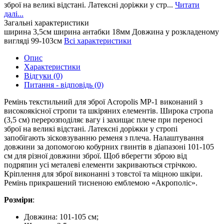
зброї на великі відстані. Латексні доріжки у стр...
Читати
далі...
Загальні характеристики
ширина
3,5см
ширина антабки
18мм
Довжина у розкладеному
вигляді
99-103см
Всі характеристики
Опис
Характеристики
Відгуки (0)
Питання - відповідь (0)
Ремінь текстильний для зброї Acropolis МР-1 виконаний з
високоякісної стропи та шкіряних елементів. Широка стропа
(3,5 см) перерозподіляє вагу і захищає плече при переносі
зброї на великі відстані. Латексні доріжки у стропі
запобігають зісковзуванню ременя з плеча. Налаштування
довжини за допомогою кобурних гвинтів в діапазоні 101-105
см для різної довжини зброї. Щоб вберегти зброю від
подряпин усі металеві елементи закриваються стрічкою.
Кріплення для зброї виконанні з товстої та міцною шкіри.
Ремінь прикрашений тисненою емблемою «Акрополіс».
Розміри
:
Довжина: 101-105 см;