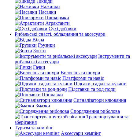
Ліквіди
Наживки
Насадки
Прикормки
Атрактанти
Сухі добавки
Рибальські снасті, обладнання та аксесуари
Відра
Грузики
Зонти
Інструменти та
рибальські аксесуари
Гачки
Волосінь та шнури
Платформи та навіс
Підсаки, садки та кукани
Підставки та род-поди
Поплавки
Сигналізатори клювання
Змазки
Спорядження риболова
Транспортування та
зберігання
Туризм та кемпінг
Аксесуари кемпінг