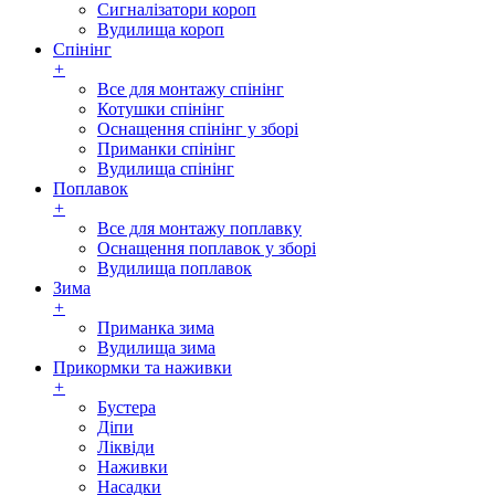
Сигналізатори короп
Вудилища короп
Спінінг
+
Все для монтажу спінінг
Котушки спінінг
Оснащення спінінг у зборі
Приманки спінінг
Вудилища спінінг
Поплавок
+
Все для монтажу поплавку
Оснащення поплавок у зборі
Вудилища поплавок
Зима
+
Приманка зима
Вудилища зима
Прикормки та наживки
+
Бустера
Діпи
Ліквіди
Наживки
Насадки