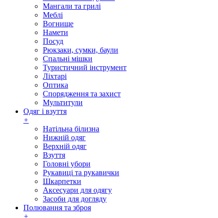
Мангали та грилі
Меблі
Вогнище
Намети
Посуд
Рюкзаки, сумки, баули
Спальні мішки
Туристичний інструмент
Ліхтарі
Оптика
Спорядження та захист
Мультитули
Одяг і взуття
+
Натільна білизна
Нижній одяг
Верхній одяг
Взуття
Головні убори
Рукавиці та рукавички
Шкарпетки
Аксесуари для одягу
Засоби для догляду
Полювання та зброя
+