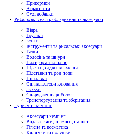
Прикормки
Атрактанти
Сухі добавки
Рибальські снасті, обладнання та аксесуари
+
Відра
Грузики
Зонти
Інструменти та рибальські аксесуари
Гачки
Волосінь та шнури
Платформи та навіс
Підсаки, садки та кукани
Підставки та род-поди
Поплавки
Сигналізатори клювання
Змазки
Спорядження риболова
Транспортування та зберігання
Туризм та кемпінг
+
Аксесуари кемпінг
Вода - фляги, термоси, ємності
Гігієна та косметика
Килимки та подушки