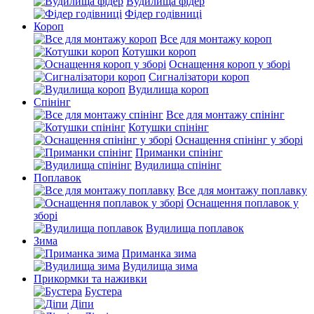
Вудилища фідер
Фідер годівниці
Короп
Все для монтажу короп
Котушки короп
Оснащення короп у зборі
Сигналізатори короп
Вудилища короп
Спінінг
Все для монтажу спінінг
Котушки спінінг
Оснащення спінінг у зборі
Приманки спінінг
Вудилища спінінг
Поплавок
Все для монтажу поплавку
Оснащення поплавок у
зборі
Вудилища поплавок
Зима
Приманка зима
Вудилища зима
Прикормки та наживки
Бустера
Діпи