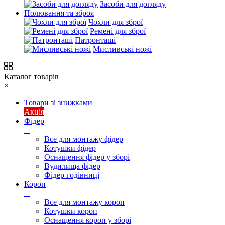
Засоби для догляду
Полювання та зброя
Чохли для зброї
Ремені для зброї
Патронташі
Мисливські ножі
Каталог товарів
×
Товари зі знижками
Акція
Фідер
+
Все для монтажу фідер
Котушки фідер
Оснащення фідер у зборі
Вудилища фідер
Фідер годівниці
Короп
+
Все для монтажу короп
Котушки короп
Оснащення короп у зборі