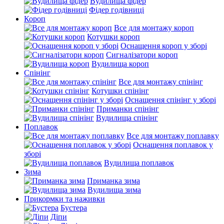
Вудилища фідер
Фідер годівниці
Короп
Все для монтажу короп
Котушки короп
Оснащення короп у зборі
Сигналізатори короп
Вудилища короп
Спінінг
Все для монтажу спінінг
Котушки спінінг
Оснащення спінінг у зборі
Приманки спінінг
Вудилища спінінг
Поплавок
Все для монтажу поплавку
Оснащення поплавок у
зборі
Вудилища поплавок
Зима
Приманка зима
Вудилища зима
Прикормки та наживки
Бустера
Діпи