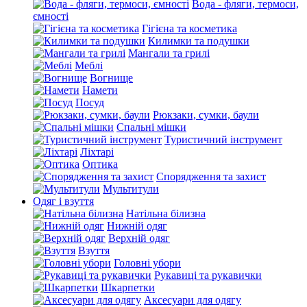
Вода - фляги, термоси,
ємності
Гігієна та косметика
Килимки та подушки
Мангали та грилі
Меблі
Вогнище
Намети
Посуд
Рюкзаки, сумки, баули
Спальні мішки
Туристичний інструмент
Ліхтарі
Оптика
Спорядження та захист
Мультитули
Одяг і взуття
Натільна білизна
Нижній одяг
Верхній одяг
Взуття
Головні убори
Рукавиці та рукавички
Шкарпетки
Аксесуари для одягу