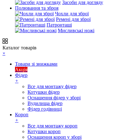
Засоби для догляду
Полювання та зброя
Чохли для зброї
Ремені для зброї
Патронташі
Мисливські ножі
Каталог товарів
×
Товари зі знижками
Акція
Фідер
+
Все для монтажу фідер
Котушки фідер
Оснащення фідер у зборі
Вудилища фідер
Фідер годівниці
Короп
+
Все для монтажу короп
Котушки короп
Оснащення короп у зборі