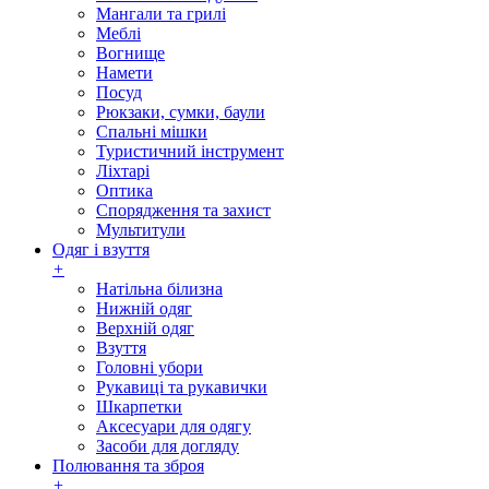
Мангали та грилі
Меблі
Вогнище
Намети
Посуд
Рюкзаки, сумки, баули
Спальні мішки
Туристичний інструмент
Ліхтарі
Оптика
Спорядження та захист
Мультитули
Одяг і взуття
+
Натільна білизна
Нижній одяг
Верхній одяг
Взуття
Головні убори
Рукавиці та рукавички
Шкарпетки
Аксесуари для одягу
Засоби для догляду
Полювання та зброя
+