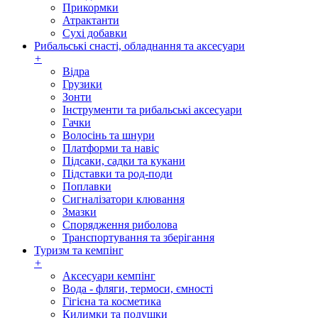
Прикормки
Атрактанти
Сухі добавки
Рибальські снасті, обладнання та аксесуари
+
Відра
Грузики
Зонти
Інструменти та рибальські аксесуари
Гачки
Волосінь та шнури
Платформи та навіс
Підсаки, садки та кукани
Підставки та род-поди
Поплавки
Сигналізатори клювання
Змазки
Спорядження риболова
Транспортування та зберігання
Туризм та кемпінг
+
Аксесуари кемпінг
Вода - фляги, термоси, ємності
Гігієна та косметика
Килимки та подушки