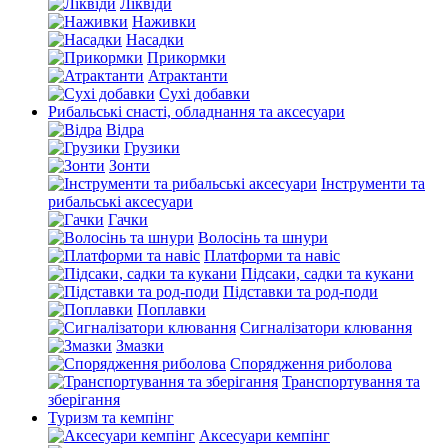
Ліквіди
Наживки
Насадки
Прикормки
Атрактанти
Сухі добавки
Рибальські снасті, обладнання та аксесуари
Відра
Грузики
Зонти
Інструменти та
рибальські аксесуари
Гачки
Волосінь та шнури
Платформи та навіс
Підсаки, садки та кукани
Підставки та род-поди
Поплавки
Сигналізатори клювання
Змазки
Спорядження риболова
Транспортування та
зберігання
Туризм та кемпінг
Аксесуари кемпінг