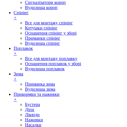
Сигналізатори короп
Вудилища короп
Спінінг
+
Все для монтажу спінінг
Котушки спінінг
Оснащення спінінг у зборі
Приманки спінінг
Вудилища спінінг
Поплавок
+
Все для монтажу поплавку
Оснащення поплавок у зборі
Вудилища поплавок
Зима
+
Приманка зима
Вудилища зима
Прикормки та наживки
+
Бустера
Діпи
Ліквіди
Наживки
Насадки