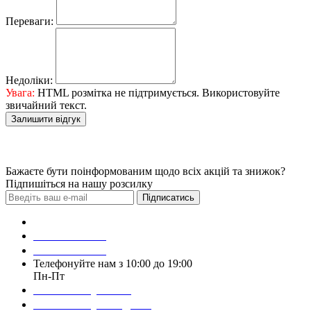
Переваги:
Недоліки:
Увага:
HTML розмітка не підтримується. Використовуйте
звичайний текст.
Залишити відгук
Бажаєте бути поінформованим щодо всіх акцій та знижок?
Підпишіться на нашу розсилку
Підписатись
Зробити замовлення
098 428 97 50
093 384 22 59
Телефонуйте нам з 10:00 до 19:00
Пн-Пт
Написати у Viber
Написати у Telegram