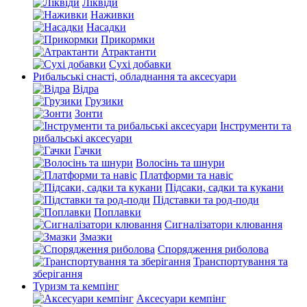
Ліквіди
Наживки
Насадки
Прикормки
Атрактанти
Сухі добавки
Рибальські снасті, обладнання та аксесуари
Відра
Грузики
Зонти
Інструменти та
рибальські аксесуари
Гачки
Волосінь та шнури
Платформи та навіс
Підсаки, садки та кукани
Підставки та род-поди
Поплавки
Сигналізатори клювання
Змазки
Спорядження риболова
Транспортування та
зберігання
Туризм та кемпінг
Аксесуари кемпінг