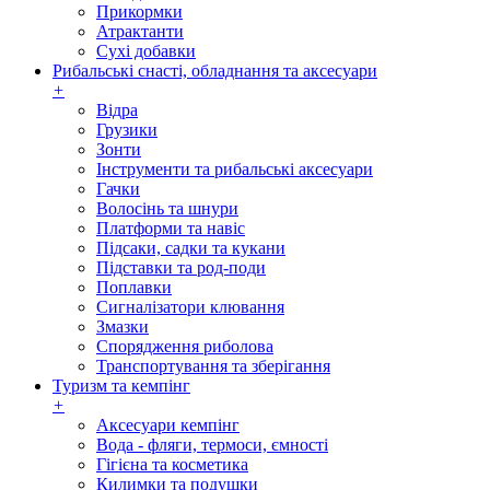
Прикормки
Атрактанти
Сухі добавки
Рибальські снасті, обладнання та аксесуари
+
Відра
Грузики
Зонти
Інструменти та рибальські аксесуари
Гачки
Волосінь та шнури
Платформи та навіс
Підсаки, садки та кукани
Підставки та род-поди
Поплавки
Сигналізатори клювання
Змазки
Спорядження риболова
Транспортування та зберігання
Туризм та кемпінг
+
Аксесуари кемпінг
Вода - фляги, термоси, ємності
Гігієна та косметика
Килимки та подушки