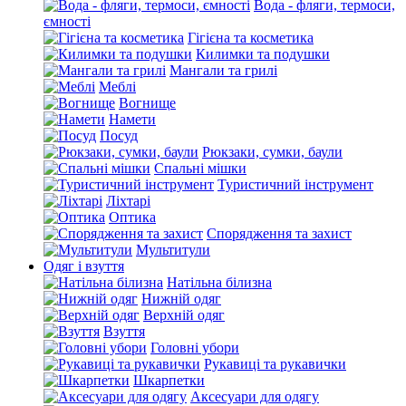
Вода - фляги, термоси,
ємності
Гігієна та косметика
Килимки та подушки
Мангали та грилі
Меблі
Вогнище
Намети
Посуд
Рюкзаки, сумки, баули
Спальні мішки
Туристичний інструмент
Ліхтарі
Оптика
Спорядження та захист
Мультитули
Одяг і взуття
Натільна білизна
Нижній одяг
Верхній одяг
Взуття
Головні убори
Рукавиці та рукавички
Шкарпетки
Аксесуари для одягу