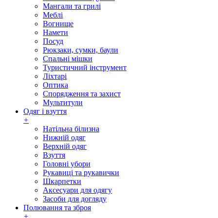
Мангали та грилі
Меблі
Вогнище
Намети
Посуд
Рюкзаки, сумки, баули
Спальні мішки
Туристичний інструмент
Ліхтарі
Оптика
Спорядження та захист
Мультитули
Одяг і взуття
+
Натільна білизна
Нижній одяг
Верхній одяг
Взуття
Головні убори
Рукавиці та рукавички
Шкарпетки
Аксесуари для одягу
Засоби для догляду
Полювання та зброя
+