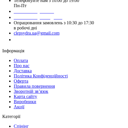
Телефонуйте нам з 10:00 до 19:00
Пн-Пт
Написати у Viber
Написати у Telegram
Опрацювання замовлень з 10:30 до 17:30
в робочі дні
clepsydra.ua@gmail.com
Замовити дзвінок
Інформація
Оплата
Про нас
Доставка
Політика Конфіденційності
Оферта
Правила повернення
Зворотній зв’язок
Карта сайту
Виробники
Акції
Категорії
Спінінг