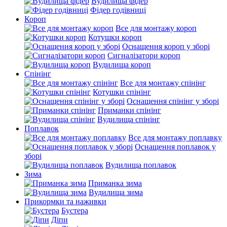
Вудилища фідер
Фідер годівниці
Короп
Все для монтажу короп
Котушки короп
Оснащення короп у зборі
Сигналізатори короп
Вудилища короп
Спінінг
Все для монтажу спінінг
Котушки спінінг
Оснащення спінінг у зборі
Приманки спінінг
Вудилища спінінг
Поплавок
Все для монтажу поплавку
Оснащення поплавок у
зборі
Вудилища поплавок
Зима
Приманка зима
Вудилища зима
Прикормки та наживки
Бустера
Діпи