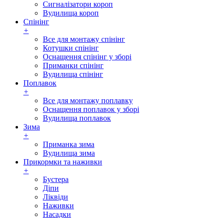
Сигналізатори короп
Вудилища короп
Спінінг
+
Все для монтажу спінінг
Котушки спінінг
Оснащення спінінг у зборі
Приманки спінінг
Вудилища спінінг
Поплавок
+
Все для монтажу поплавку
Оснащення поплавок у зборі
Вудилища поплавок
Зима
+
Приманка зима
Вудилища зима
Прикормки та наживки
+
Бустера
Діпи
Ліквіди
Наживки
Насадки