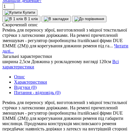
Знайшли дешевше?
Купити
В 1 клік
Скорочений опис
Ремінь для переносу зброї, виготовлений з міцної текстильної
стрічки з латексними доріжками. На ремені причеплений
зменшувач - регулятор (виробництва італійської фірми DUE
EMME (2M)) для корегування довжини ременя під га...
Читати
далі...
Загальні характеристики
ширина
2,5см
Довжина у розкладеному вигляді
120см
Всі
характеристики
Опис
Характеристики
Відгуки (0)
Питання - відповідь (0)
Ремінь для переносу зброї, виготовлений з міцної текстильної
стрічки з латексними доріжками. На ремені причеплений
зменшувач - регулятор (виробництва італійської фірми DUE
EMME (2M)) для корегування довжини ременя під габарити
мисливця. Продумана конструкція мисливського ременя
передбачає наявність доріжки з латексу на внутрішній стороні