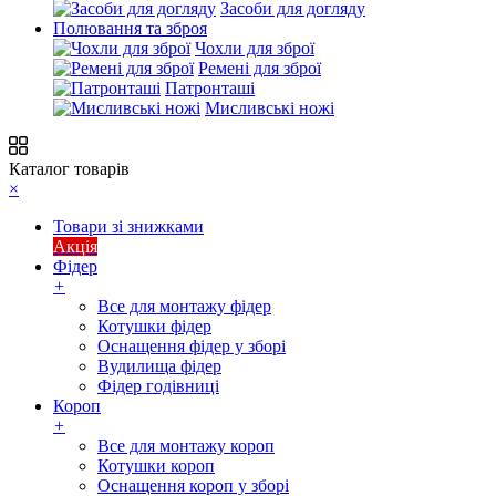
Засоби для догляду
Полювання та зброя
Чохли для зброї
Ремені для зброї
Патронташі
Мисливські ножі
Каталог товарів
×
Товари зі знижками
Акція
Фідер
+
Все для монтажу фідер
Котушки фідер
Оснащення фідер у зборі
Вудилища фідер
Фідер годівниці
Короп
+
Все для монтажу короп
Котушки короп
Оснащення короп у зборі