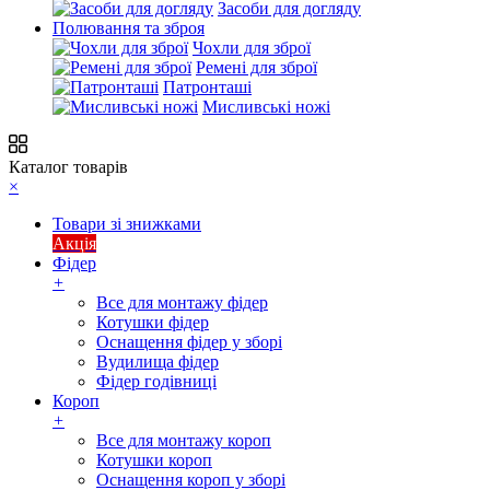
Засоби для догляду
Полювання та зброя
Чохли для зброї
Ремені для зброї
Патронташі
Мисливські ножі
Каталог товарів
×
Товари зі знижками
Акція
Фідер
+
Все для монтажу фідер
Котушки фідер
Оснащення фідер у зборі
Вудилища фідер
Фідер годівниці
Короп
+
Все для монтажу короп
Котушки короп
Оснащення короп у зборі