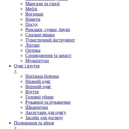
Мангали та грилі
Меблі
Вогнище
Намети
Посуд
Рюкзаки, сумки, баули
Спальні мішки
Туристичний інструмент
Ліхтарі
Оптика
Спорядження та захист
Мультитули
Одяг і взуття
+
Натільна білизна
Нижній одяг
Верхній одяг
Взуття
Головні убори
Рукавиці та рукавички
Шкарпетки
Аксесуари для одягу
Засоби для догляду
Полювання та зброя
+