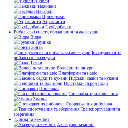
Ліквіди
Наживки
Насадки
Прикормки
Атрактанти
Сухі добавки
Рибальські снасті, обладнання та аксесуари
Відра
Грузики
Зонти
Інструменти та
рибальські аксесуари
Гачки
Волосінь та шнури
Платформи та навіс
Підсаки, садки та кукани
Підставки та род-поди
Поплавки
Сигналізатори клювання
Змазки
Спорядження риболова
Транспортування та
зберігання
Туризм та кемпінг
Аксесуари кемпінг