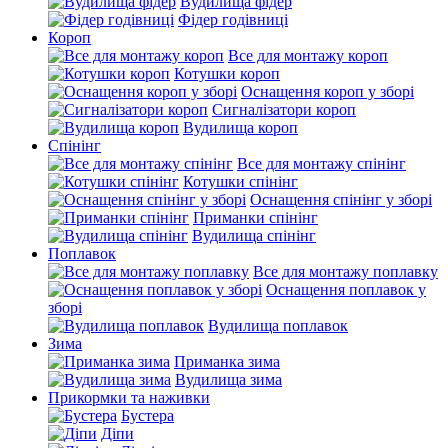
Вудилища фідер
Фідер годівниці
Короп
Все для монтажу короп
Котушки короп
Оснащення короп у зборі
Сигналізатори короп
Вудилища короп
Спінінг
Все для монтажу спінінг
Котушки спінінг
Оснащення спінінг у зборі
Приманки спінінг
Вудилища спінінг
Поплавок
Все для монтажу поплавку
Оснащення поплавок у
зборі
Вудилища поплавок
Зима
Приманка зима
Вудилища зима
Прикормки та наживки
Бустера
Діпи