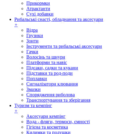
Прикормки
Атрактанти
Сухі добавки
Рибальські снасті, обладнання та аксесуари
+
Відра
Грузики
Зонти
Інструменти та рибальські аксесуари
Гачки
Волосінь та шнури
Платформи та навіс
Підсаки, садки та кукани
Підставки та род-поди
Поплавки
Сигналізатори клювання
Змазки
Спорядження риболова
Транспортування та зберігання
Туризм та кемпінг
+
Аксесуари кемпінг
Вода - фляги, термоси, ємності
Гігієна та косметика
Килимки та подушки