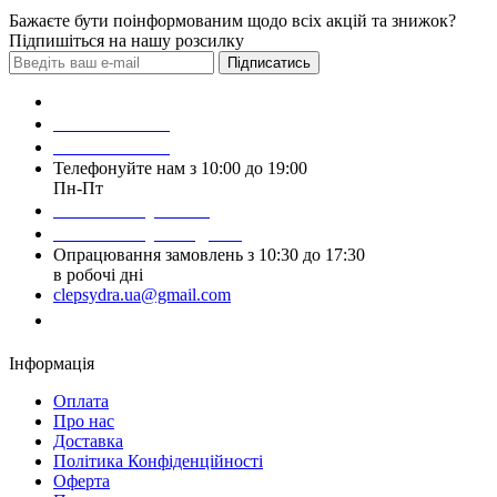
Бажаєте бути поінформованим щодо всіх акцій та знижок?
Підпишіться на нашу розсилку
Підписатись
Зробити замовлення
098 428 97 50
093 384 22 59
Телефонуйте нам з 10:00 до 19:00
Пн-Пт
Написати у Viber
Написати у Telegram
Опрацювання замовлень з 10:30 до 17:30
в робочі дні
clepsydra.ua@gmail.com
Замовити дзвінок
Інформація
Оплата
Про нас
Доставка
Політика Конфіденційності
Оферта