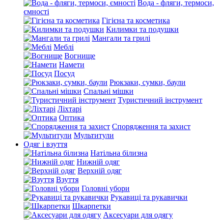
Вода - фляги, термоси,
ємності
Гігієна та косметика
Килимки та подушки
Мангали та грилі
Меблі
Вогнище
Намети
Посуд
Рюкзаки, сумки, баули
Спальні мішки
Туристичний інструмент
Ліхтарі
Оптика
Спорядження та захист
Мультитули
Одяг і взуття
Натільна білизна
Нижній одяг
Верхній одяг
Взуття
Головні убори
Рукавиці та рукавички
Шкарпетки
Аксесуари для одягу