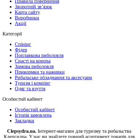
Правила повернення
Зворотній зв’язок
Карта сайту
Виробники
Акції
Категорії
Спінінг
Фідер
Поплавкова риболовля
Снасті на коропа
Зимова риболовля
Прикормки та наживки
Рибальське обладнання та аксесуари
Туризм і кемпінг
Одяг та взуття
Особистий кабінет
Особистий кабінет
Історія замовлень
Закладки
Clepsydra.ua.
Інтернет-магазин для туризму та рибальства
Клепсидра. У нас ви знайдете повний асортимент товарів для