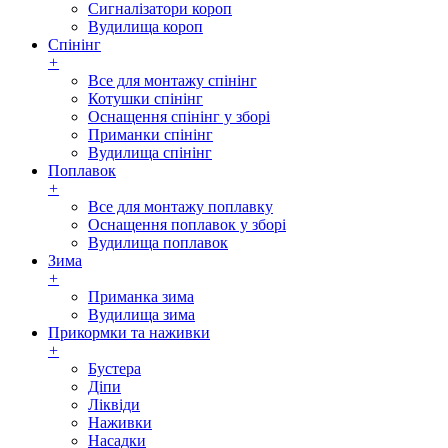
Сигналізатори короп
Вудилища короп
Спінінг
+
Все для монтажу спінінг
Котушки спінінг
Оснащення спінінг у зборі
Приманки спінінг
Вудилища спінінг
Поплавок
+
Все для монтажу поплавку
Оснащення поплавок у зборі
Вудилища поплавок
Зима
+
Приманка зима
Вудилища зима
Прикормки та наживки
+
Бустера
Діпи
Ліквіди
Наживки
Насадки