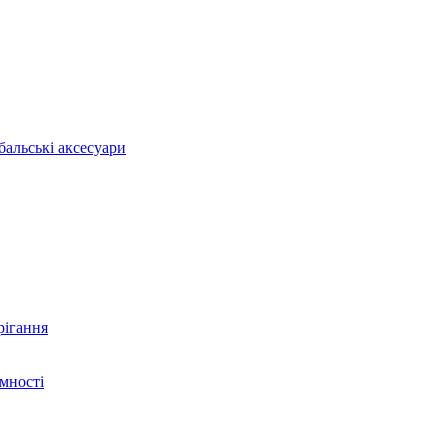
бальські аксесуари
рігання
ємності