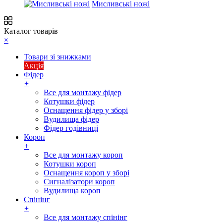
Мисливські ножі
Каталог товарів
×
Товари зі знижками
Акція
Фідер
+
Все для монтажу фідер
Котушки фідер
Оснащення фідер у зборі
Вудилища фідер
Фідер годівниці
Короп
+
Все для монтажу короп
Котушки короп
Оснащення короп у зборі
Сигналізатори короп
Вудилища короп
Спінінг
+
Все для монтажу спінінг