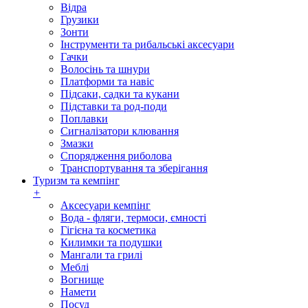
Відра
Грузики
Зонти
Інструменти та рибальські аксесуари
Гачки
Волосінь та шнури
Платформи та навіс
Підсаки, садки та кукани
Підставки та род-поди
Поплавки
Сигналізатори клювання
Змазки
Спорядження риболова
Транспортування та зберігання
Туризм та кемпінг
+
Аксесуари кемпінг
Вода - фляги, термоси, ємності
Гігієна та косметика
Килимки та подушки
Мангали та грилі
Меблі
Вогнище
Намети
Посуд