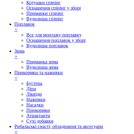
Котушки спінінг
Оснащення спінінг у зборі
Приманки спінінг
Вудилища спінінг
Поплавок
+
Все для монтажу поплавку
Оснащення поплавок у зборі
Вудилища поплавок
Зима
+
Приманка зима
Вудилища зима
Прикормки та наживки
+
Бустера
Діпи
Ліквіди
Наживки
Насадки
Прикормки
Атрактанти
Сухі добавки
Рибальські снасті, обладнання та аксесуари
+