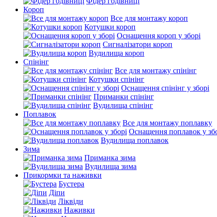
Фідер годівниці
Короп
Все для монтажу короп
Котушки короп
Оснащення короп у зборі
Сигналізатори короп
Вудилища короп
Спінінг
Все для монтажу спінінг
Котушки спінінг
Оснащення спінінг у зборі
Приманки спінінг
Вудилища спінінг
Поплавок
Все для монтажу поплавку
Оснащення поплавок у зб
Вудилища поплавок
Зима
Приманка зима
Вудилища зима
Прикормки та наживки
Бустера
Діпи
Ліквіди
Наживки