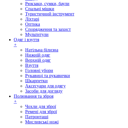
Рюкзаки, сумки, баули
Спальні мішки
Туристичний інструмент
Ліхтарі
Оптика
Спорядження та захист
Мультитули
Одяг і взуття
+
Натільна білизна
Нижній одяг
Верхній одяг
Взуття
Головні убори
Рукавиці та рукавички
Шкарпетки
Аксесуари для одягу
Засоби для догляду
Полювання та зброя
+
Чохли для зброї
Ремені для зброї
Патронташі
Мисливські ножі