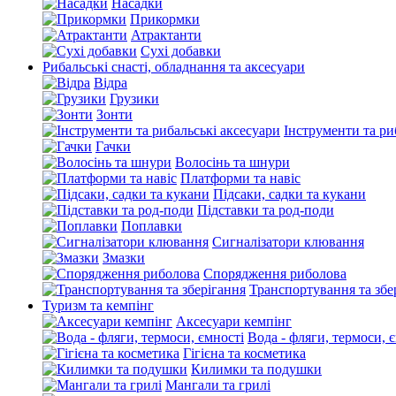
Насадки
Прикормки
Атрактанти
Сухі добавки
Рибальські снасті, обладнання та аксесуари
Відра
Грузики
Зонти
Інструменти та ри
Гачки
Волосінь та шнури
Платформи та навіс
Підсаки, садки та кукани
Підставки та род-поди
Поплавки
Сигналізатори клювання
Змазки
Спорядження риболова
Транспортування та збе
Туризм та кемпінг
Аксесуари кемпінг
Вода - фляги, термоси, 
Гігієна та косметика
Килимки та подушки
Мангали та грилі