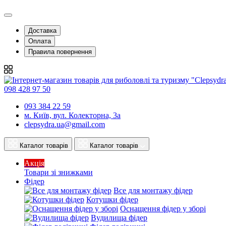
Доставка
Оплата
Правила повернення
098 428 97 50
093 384 22 59
м. Київ, вул. Колекторна, 3а
clepsydra.ua@gmail.com
Каталог товарів
Каталог товарів
Акція
Товари зі знижками
Фідер
Все для монтажу фідер
Котушки фідер
Оснащення фідер у зборі
Вудилища фідер