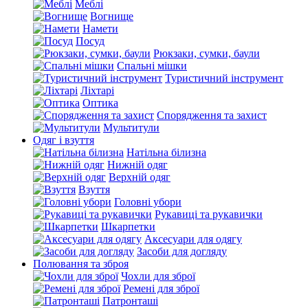
Меблі
Вогнище
Намети
Посуд
Рюкзаки, сумки, баули
Спальні мішки
Туристичний інструмент
Ліхтарі
Оптика
Спорядження та захист
Мультитули
Одяг і взуття
Натільна білизна
Нижній одяг
Верхній одяг
Взуття
Головні убори
Рукавиці та рукавички
Шкарпетки
Аксесуари для одягу
Засоби для догляду
Полювання та зброя
Чохли для зброї
Ремені для зброї
Патронташі