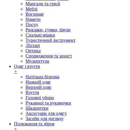
Мангали та грилі
Меблі
Вогнище
Намети
Посуд
Рюкзаки, сумки, баули
Спальні мішки
Туристичний інструмент
Ліхтарі
Оптика
Спорядження та захист
Мультитули
Одяг і взуття
+
Натільна білизна
Нижній одяг
Верхній одяг
Взуття
Головні убори
Рукавиці та рукавички
Шкарпетки
Аксесуари для одягу
Засоби для догляду
Полювання та зброя
+