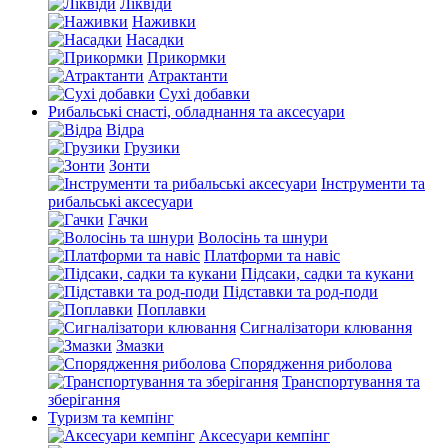
Ліквіди
Наживки
Насадки
Прикормки
Атрактанти
Сухі добавки
Рибальські снасті, обладнання та аксесуари
Відра
Грузики
Зонти
Інструменти та
рибальські аксесуари
Гачки
Волосінь та шнури
Платформи та навіс
Підсаки, садки та кукани
Підставки та род-поди
Поплавки
Сигналізатори клювання
Змазки
Спорядження риболова
Транспортування та
зберігання
Туризм та кемпінг
Аксесуари кемпінг