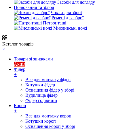
Засоби для догляду
Полювання та зброя
Чохли для зброї
Ремені для зброї
Патронташі
Мисливські ножі
Каталог товарів
×
Товари зі знижками
Акція
Фідер
+
Все для монтажу фідер
Котушки фідер
Оснащення фідер у зборі
Вудилища фідер
Фідер годівниці
Короп
+
Все для монтажу короп
Котушки короп
Оснащення короп у зборі