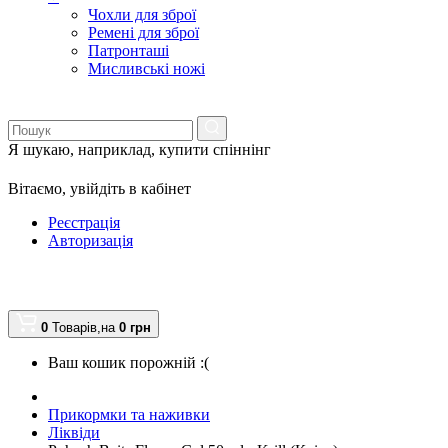
Чохли для зброї
Ремені для зброї
Патронташі
Мисливські ножі
Я шукаю, наприклад,
купити спіннінг
Вітаємо,
увійдіть в кабінет
Реєстрація
Авторизація
0
Товарів,
на
0
грн
Ваш кошик порожній :(
Прикормки та наживки
Ліквіди