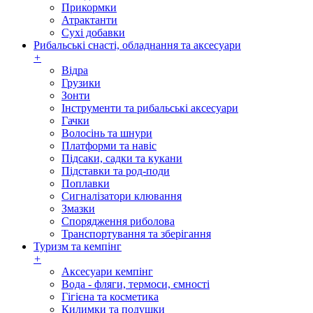
Прикормки
Атрактанти
Сухі добавки
Рибальські снасті, обладнання та аксесуари
+
Відра
Грузики
Зонти
Інструменти та рибальські аксесуари
Гачки
Волосінь та шнури
Платформи та навіс
Підсаки, садки та кукани
Підставки та род-поди
Поплавки
Сигналізатори клювання
Змазки
Спорядження риболова
Транспортування та зберігання
Туризм та кемпінг
+
Аксесуари кемпінг
Вода - фляги, термоси, ємності
Гігієна та косметика
Килимки та подушки