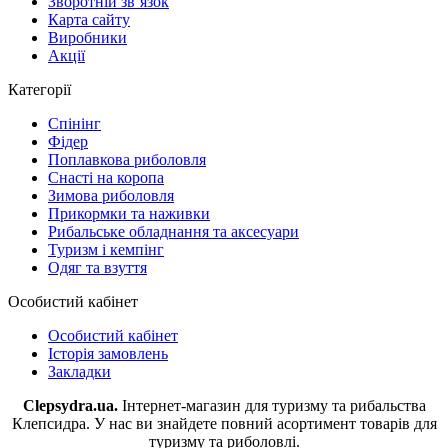
Зворотній зв’язок
Карта сайту
Виробники
Акції
Категорії
Спінінг
Фідер
Поплавкова риболовля
Снасті на коропа
Зимова риболовля
Прикормки та наживки
Рибальське обладнання та аксесуари
Туризм і кемпінг
Одяг та взуття
Особистий кабінет
Особистий кабінет
Історія замовлень
Закладки
Clepsydra.ua.
Інтернет-магазин для туризму та рибальства
Клепсидра. У нас ви знайдете повний асортимент товарів для
туризму та риболовлі.