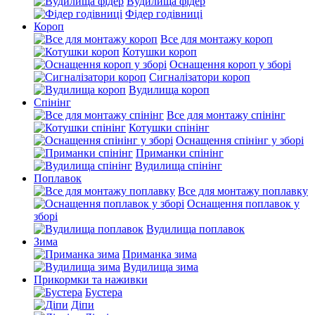
Вудилища фідер
Фідер годівниці
Короп
Все для монтажу короп
Котушки короп
Оснащення короп у зборі
Сигналізатори короп
Вудилища короп
Спінінг
Все для монтажу спінінг
Котушки спінінг
Оснащення спінінг у зборі
Приманки спінінг
Вудилища спінінг
Поплавок
Все для монтажу поплавку
Оснащення поплавок у
зборі
Вудилища поплавок
Зима
Приманка зима
Вудилища зима
Прикормки та наживки
Бустера
Діпи