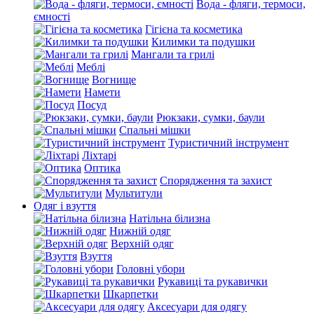
Вода - фляги, термоси,
ємності
Гігієна та косметика
Килимки та подушки
Мангали та грилі
Меблі
Вогнище
Намети
Посуд
Рюкзаки, сумки, баули
Спальні мішки
Туристичний інструмент
Ліхтарі
Оптика
Спорядження та захист
Мультитули
Одяг і взуття
Натільна білизна
Нижній одяг
Верхній одяг
Взуття
Головні убори
Рукавиці та рукавички
Шкарпетки
Аксесуари для одягу