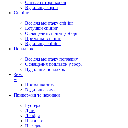
Сигналізатори короп
Вудилища короп
Спінінг
+
Все для монтажу спінінг
Котушки спінінг
Оснащення спінінг у зборі
Приманки спінінг
Вудилища спінінг
Поплавок
+
Все для монтажу поплавку
Оснащення поплавок у зборі
Вудилища поплавок
Зима
+
Приманка зима
Вудилища зима
Прикормки та наживки
+
Бустера
Діпи
Ліквіди
Наживки
Насадки