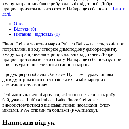
хмару, котра приваблює рибу з дальніх відстаней. Добре
працює протягом всього сезону. Найкраще себе пока...
Читати
далі...
Опис
Відгуки (0)
Питання - відповідь (0)
Fluoro Gel від торгової марки Puhach Baits – це гель, який при
потраплянні в воду створює димоподібну флюоресцентну
хмару, котра приваблює рибу з дальніх відстаней. Добре
працює протягом всього сезону. Найкраще себе показує при
ловлі амура та невеликого активного коропа.
Продукція розроблена Олексієм Пугачем з урахуванням
досвіду, отриманого на українських та міжнародних
спортивних змаганнях.
Гелі мають насичені аромати, які точно не залишать рибу
байдужою. Лінійка Puhach Baits Fluoro Gel може
використовуватися з різноманітними насадками, флет-
міксами, PVA-стіками та бойлами (PVA friendly).
Написати відгук