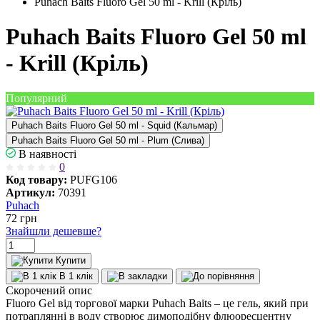
Puhach Baits Fluoro Gel 50 ml - Krill (Кріль)
Puhach Baits Fluoro Gel 50 ml
- Krill (Кріль)
Популярний
Puhach Baits Fluoro Gel 50 ml - Squid (Кальмар)
Puhach Baits Fluoro Gel 50 ml - Plum (Слива)
В наявності
0
Код товару:
PUFG106
Артикул:
70391
Puhach
72
грн
Знайшли дешевше?
Купити
В 1 клік
Скорочений опис
Fluoro Gel від торгової марки Puhach Baits – це гель, який при
потраплянні в воду створює димоподібну флюоресцентну