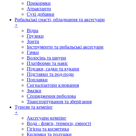
Прикормки
Атрактанти
Сухі добавки
Рибальські снасті, обладнання та аксесуари
+
Відра
Грузики
Зонти
Інструменти та рибальські аксесуари
Гачки
Волосінь та шнури
Платформи та навіс
Підсаки, садки та кукани
Підставки та род-поди
Поплавки
Сигналізатори клювання
Змазки
Спорядження риболова
Транспортування та зберігання
Туризм та кемпінг
+
Аксесуари кемпінг
Вода - фляги, термоси, ємності
Гігієна та косметика
Килимки та подушки