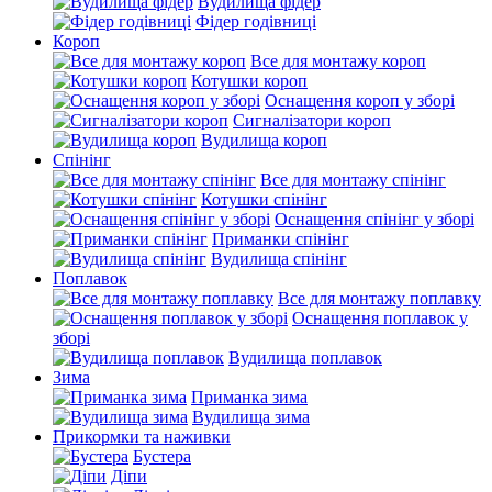
Вудилища фідер
Фідер годівниці
Короп
Все для монтажу короп
Котушки короп
Оснащення короп у зборі
Сигналізатори короп
Вудилища короп
Спінінг
Все для монтажу спінінг
Котушки спінінг
Оснащення спінінг у зборі
Приманки спінінг
Вудилища спінінг
Поплавок
Все для монтажу поплавку
Оснащення поплавок у
зборі
Вудилища поплавок
Зима
Приманка зима
Вудилища зима
Прикормки та наживки
Бустера
Діпи