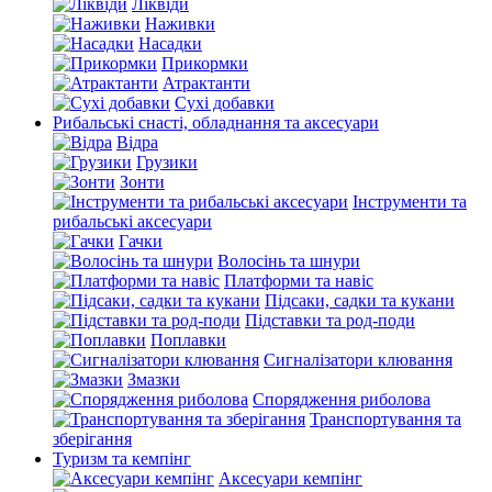
Ліквіди
Наживки
Насадки
Прикормки
Атрактанти
Сухі добавки
Рибальські снасті, обладнання та аксесуари
Відра
Грузики
Зонти
Інструменти та
рибальські аксесуари
Гачки
Волосінь та шнури
Платформи та навіс
Підсаки, садки та кукани
Підставки та род-поди
Поплавки
Сигналізатори клювання
Змазки
Спорядження риболова
Транспортування та
зберігання
Туризм та кемпінг
Аксесуари кемпінг