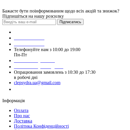
Бажаєте бути поінформованим щодо всіх акцій та знижок?
Підпишіться на нашу розсилку
Підписатись
Зробити замовлення
098 428 97 50
093 384 22 59
Телефонуйте нам з 10:00 до 19:00
Пн-Пт
Написати у Viber
Написати у Telegram
Опрацювання замовлень з 10:30 до 17:30
в робочі дні
clepsydra.ua@gmail.com
Замовити дзвінок
Інформація
Оплата
Про нас
Доставка
Політика Конфіденційності