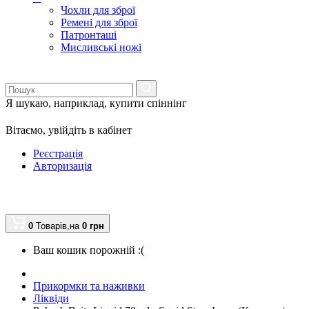
Чохли для зброї
Ремені для зброї
Патронташі
Мисливські ножі
Я шукаю, наприклад,
купити спіннінг
Вітаємо,
увійдіть в кабінет
Реєстрація
Авторизація
0
Товарів,
на
0
грн
Ваш кошик порожній :(
Прикормки та наживки
Ліквіди