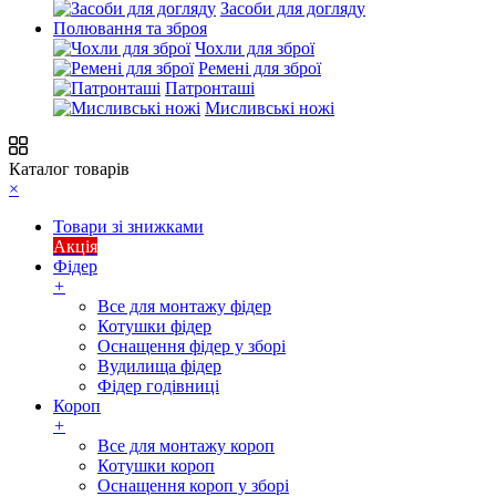
Засоби для догляду
Полювання та зброя
Чохли для зброї
Ремені для зброї
Патронташі
Мисливські ножі
Каталог товарів
×
Товари зі знижками
Акція
Фідер
+
Все для монтажу фідер
Котушки фідер
Оснащення фідер у зборі
Вудилища фідер
Фідер годівниці
Короп
+
Все для монтажу короп
Котушки короп
Оснащення короп у зборі