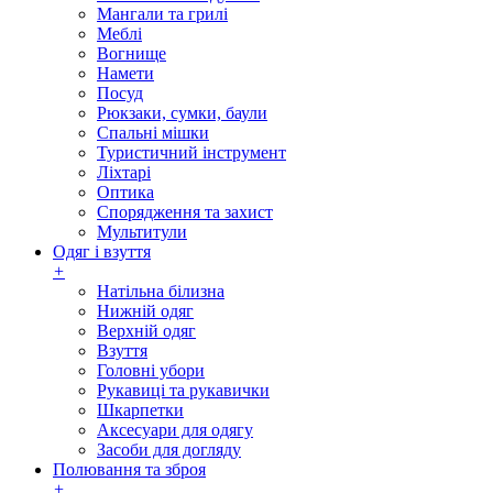
Мангали та грилі
Меблі
Вогнище
Намети
Посуд
Рюкзаки, сумки, баули
Спальні мішки
Туристичний інструмент
Ліхтарі
Оптика
Спорядження та захист
Мультитули
Одяг і взуття
+
Натільна білизна
Нижній одяг
Верхній одяг
Взуття
Головні убори
Рукавиці та рукавички
Шкарпетки
Аксесуари для одягу
Засоби для догляду
Полювання та зброя
+