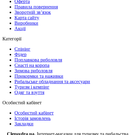
Оферта
Правила повернення
Зворотній зв’язок
Карта сайту
Виробники
Акції
Категорії
Спінінг
Фідер
Поплавкова риболовля
Снасті на коропа
Зимова риболовля
Прикормки та наживки
Рибальське обладнання та аксесуари
Туризм і кемпінг
Одяг та взуття
Особистий кабінет
Особистий кабінет
Історія замовлень
Закладки
Clepsydra.ua.
Інтернет-магазин для туризму та рибальства