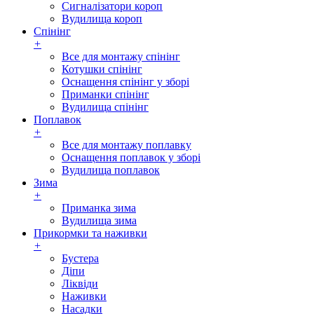
Сигналізатори короп
Вудилища короп
Спінінг
+
Все для монтажу спінінг
Котушки спінінг
Оснащення спінінг у зборі
Приманки спінінг
Вудилища спінінг
Поплавок
+
Все для монтажу поплавку
Оснащення поплавок у зборі
Вудилища поплавок
Зима
+
Приманка зима
Вудилища зима
Прикормки та наживки
+
Бустера
Діпи
Ліквіди
Наживки
Насадки