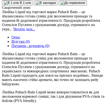
В 1 клік
Скорочений опис
Лінійка Liquid від торгової марки Puhach Baits – це
збалансована готова суміш для зволоження принади та
надання їй додаткової атрактивності. Продукція розроблена
Олексієм Пугачем з урахуванням досвіду, отриманого на
укра...
Читати далі...
Опис
Відгуки (0)
Питання - відповідь (0)
Лінійка Liquid від торгової марки Puhach Baits – це
збалансована готова суміш для зволоження принади та
надання їй додаткової атрактивності. Продукція розроблена
Олексієм Пугачем з урахуванням досвіду, отриманого на
українських та міжнародних спортивних змаганнях. Puhach
Baits Liquid підходить для ловлі на прісних водоймах. Ліквіди
мають насичені стійкі аромати, які точно не залишать рибу
байдужою.
Лінійка Puhach Baits Liquid може використовуватися як для
зволоження кормової суміші, так і для діпування PVA-стіків та
бойлів (PVA friendly).