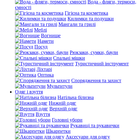
Вода - фляги, термоси,
ємності
Гігієна та косметика
Килимки та подушки
Мангали та грилі
Меблі
Вогнище
Намети
Посуд
Рюкзаки, сумки, баули
Спальні мішки
Туристичний інструмент
Ліхтарі
Оптика
Спорядження та захист
Мультитули
Одяг і взуття
Натільна білизна
Нижній одяг
Верхній одяг
Взуття
Головні убори
Рукавиці та рукавички
Шкарпетки
Аксесуари для одягу