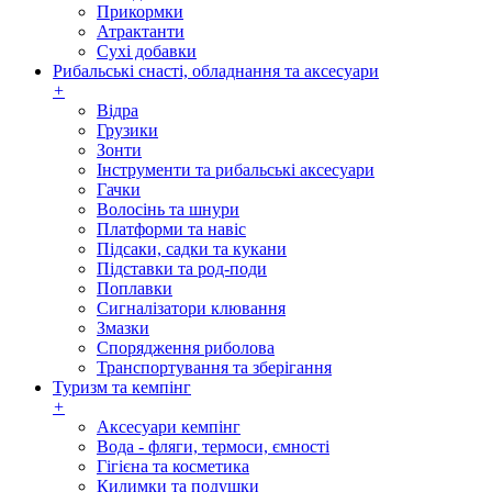
Прикормки
Атрактанти
Сухі добавки
Рибальські снасті, обладнання та аксесуари
+
Відра
Грузики
Зонти
Інструменти та рибальські аксесуари
Гачки
Волосінь та шнури
Платформи та навіс
Підсаки, садки та кукани
Підставки та род-поди
Поплавки
Сигналізатори клювання
Змазки
Спорядження риболова
Транспортування та зберігання
Туризм та кемпінг
+
Аксесуари кемпінг
Вода - фляги, термоси, ємності
Гігієна та косметика
Килимки та подушки