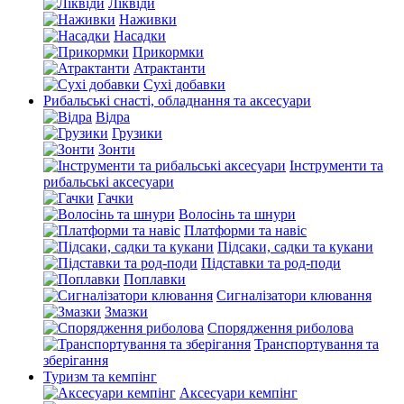
Ліквіди
Наживки
Насадки
Прикормки
Атрактанти
Сухі добавки
Рибальські снасті, обладнання та аксесуари
Відра
Грузики
Зонти
Інструменти та
рибальські аксесуари
Гачки
Волосінь та шнури
Платформи та навіс
Підсаки, садки та кукани
Підставки та род-поди
Поплавки
Сигналізатори клювання
Змазки
Спорядження риболова
Транспортування та
зберігання
Туризм та кемпінг
Аксесуари кемпінг