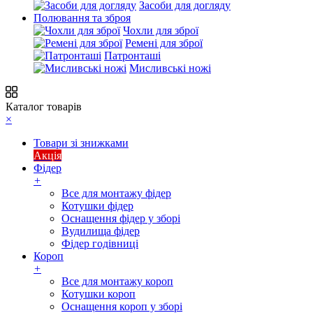
Засоби для догляду
Полювання та зброя
Чохли для зброї
Ремені для зброї
Патронташі
Мисливські ножі
Каталог товарів
×
Товари зі знижками
Акція
Фідер
+
Все для монтажу фідер
Котушки фідер
Оснащення фідер у зборі
Вудилища фідер
Фідер годівниці
Короп
+
Все для монтажу короп
Котушки короп
Оснащення короп у зборі