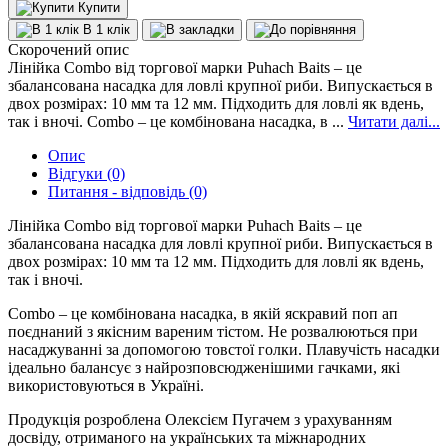
Купити
В 1 клік
Скорочений опис
Лінійка Combo від торгової марки Puhach Baits – це
збалансована насадка для ловлі крупної риби. Випускається в
двох розмірах: 10 мм та 12 мм. Підходить для ловлі як вдень,
так і вночі. Combo – це комбінована насадка, в ...
Читати далі...
Опис
Відгуки (0)
Питання - відповідь (0)
Лінійка Combo від торгової марки Puhach Baits – це
збалансована насадка для ловлі крупної риби. Випускається в
двох розмірах: 10 мм та 12 мм. Підходить для ловлі як вдень,
так і вночі.
Combo – це комбінована насадка, в якій яскравий поп ап
поєднаний з якісним вареним тістом. Не розвалюються при
насаджуванні за допомогою товстої голки. Плавучість насадки
ідеально балансує з найрозповсюдженішими гачками, які
використовуються в Україні.
Продукція розроблена Олексієм Пугачем з урахуванням
досвіду, отриманого на українських та міжнародних