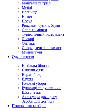
Мангали та грилі
Меблі
Вогнище
Намети
Посуд
Рюкзаки, сумки, баули
Спальні мішки
Туристичний інструмент
Ліхтарі
Оптика
Спорядження та захист
Мультитули
Одяг і взуття
+
Натільна білизна
Нижній одяг
Верхній одяг
Взуття
Головні убори
Рукавиці та рукавички
Шкарпетки
Аксесуари для одягу
Засоби для догляду
Полювання та зброя
+