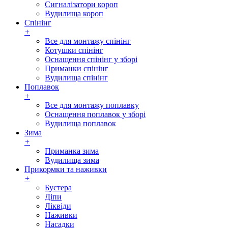
Сигналізатори короп
Вудилища короп
Спінінг
+
Все для монтажу спінінг
Котушки спінінг
Оснащення спінінг у зборі
Приманки спінінг
Вудилища спінінг
Поплавок
+
Все для монтажу поплавку
Оснащення поплавок у зборі
Вудилища поплавок
Зима
+
Приманка зима
Вудилища зима
Прикормки та наживки
+
Бустера
Діпи
Ліквіди
Наживки
Насадки