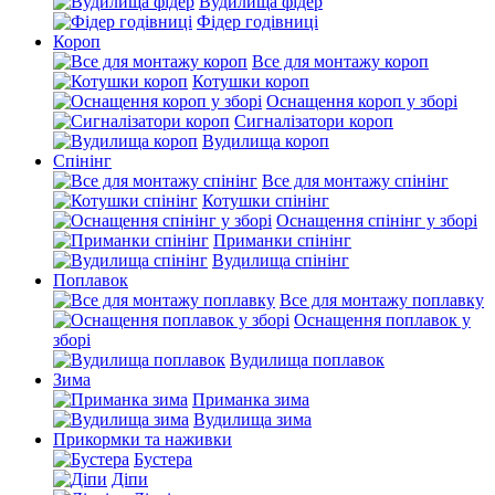
Вудилища фідер
Фідер годівниці
Короп
Все для монтажу короп
Котушки короп
Оснащення короп у зборі
Сигналізатори короп
Вудилища короп
Спінінг
Все для монтажу спінінг
Котушки спінінг
Оснащення спінінг у зборі
Приманки спінінг
Вудилища спінінг
Поплавок
Все для монтажу поплавку
Оснащення поплавок у
зборі
Вудилища поплавок
Зима
Приманка зима
Вудилища зима
Прикормки та наживки
Бустера
Діпи