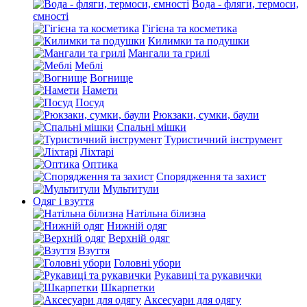
Вода - фляги, термоси,
ємності
Гігієна та косметика
Килимки та подушки
Мангали та грилі
Меблі
Вогнище
Намети
Посуд
Рюкзаки, сумки, баули
Спальні мішки
Туристичний інструмент
Ліхтарі
Оптика
Спорядження та захист
Мультитули
Одяг і взуття
Натільна білизна
Нижній одяг
Верхній одяг
Взуття
Головні убори
Рукавиці та рукавички
Шкарпетки
Аксесуари для одягу