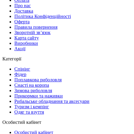
Оплата
Про нас
Доставка
Політика Конфіденційності
Оферта
Правила повернення
Зворотній зв’язок
Карта сайту
Виробники
Акції
Категорії
Спінінг
Фідер
Поплавкова риболовля
Снасті на коропа
Зимова риболовля
Прикормки та наживки
Рибальське обладнання та аксесуари
Туризм і кемпінг
Одяг та взуття
Особистий кабінет
Особистий кабінет