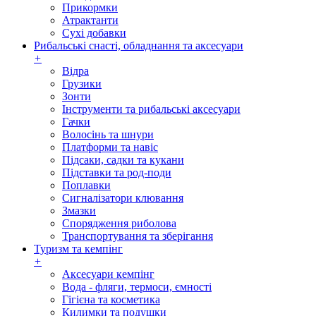
Прикормки
Атрактанти
Сухі добавки
Рибальські снасті, обладнання та аксесуари
+
Відра
Грузики
Зонти
Інструменти та рибальські аксесуари
Гачки
Волосінь та шнури
Платформи та навіс
Підсаки, садки та кукани
Підставки та род-поди
Поплавки
Сигналізатори клювання
Змазки
Спорядження риболова
Транспортування та зберігання
Туризм та кемпінг
+
Аксесуари кемпінг
Вода - фляги, термоси, ємності
Гігієна та косметика
Килимки та подушки