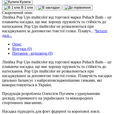
Купити
В 1 клік
Скорочений опис
Лінійка Pop Ups multicolor від торгової марки Puhach Baits – це
плаваюча насадка, що має хорошу пружність та стійкість до
натискання. Pop Ups multicolor не розвалюються при
насаджуванні за допомогою товстої голки. Плавуч...
Читати
далі...
Опис
Відгуки (0)
Питання - відповідь (0)
Лінійка
Pop
Ups
multicolor
від торгової марки
Puhach Baits
– це
плаваюча насадка, що має хорошу пружність та стійкість до
натискання.
Pop
Ups
multicolor
не розвалюються при
насаджуванні за допомогою товстої голки. Плавучість насадки
ідеально балансує з найрозповсюдженішими гачками, які
використовуються в Україні.
Продукція розроблена Олексієм Пугачем з урахуванням
досвіду, отриманого на українських та міжнародних
спортивних змаганнях.
Насадка
підходить для флет фідерної та коропової ловлі.