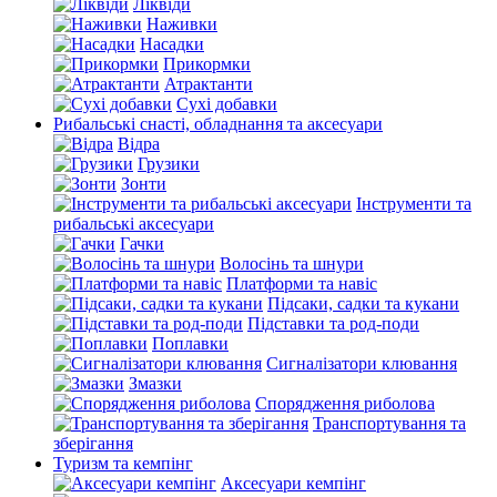
Ліквіди
Наживки
Насадки
Прикормки
Атрактанти
Сухі добавки
Рибальські снасті, обладнання та аксесуари
Відра
Грузики
Зонти
Інструменти та
рибальські аксесуари
Гачки
Волосінь та шнури
Платформи та навіс
Підсаки, садки та кукани
Підставки та род-поди
Поплавки
Сигналізатори клювання
Змазки
Спорядження риболова
Транспортування та
зберігання
Туризм та кемпінг
Аксесуари кемпінг