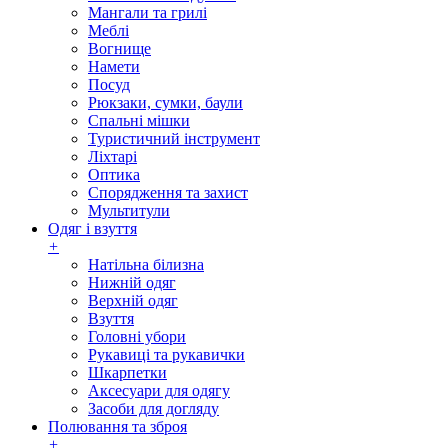
Мангали та грилі
Меблі
Вогнище
Намети
Посуд
Рюкзаки, сумки, баули
Спальні мішки
Туристичний інструмент
Ліхтарі
Оптика
Спорядження та захист
Мультитули
Одяг і взуття
+
Натільна білизна
Нижній одяг
Верхній одяг
Взуття
Головні убори
Рукавиці та рукавички
Шкарпетки
Аксесуари для одягу
Засоби для догляду
Полювання та зброя
+