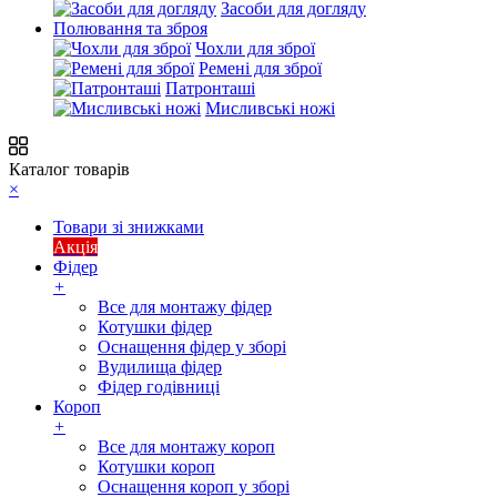
Засоби для догляду
Полювання та зброя
Чохли для зброї
Ремені для зброї
Патронташі
Мисливські ножі
Каталог товарів
×
Товари зі знижками
Акція
Фідер
+
Все для монтажу фідер
Котушки фідер
Оснащення фідер у зборі
Вудилища фідер
Фідер годівниці
Короп
+
Все для монтажу короп
Котушки короп
Оснащення короп у зборі