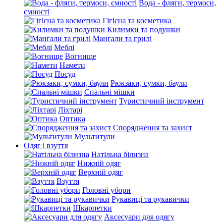
Вода - фляги, термоси,
ємності
Гігієна та косметика
Килимки та подушки
Мангали та грилі
Меблі
Вогнище
Намети
Посуд
Рюкзаки, сумки, баули
Спальні мішки
Туристичний інструмент
Ліхтарі
Оптика
Спорядження та захист
Мультитули
Одяг і взуття
Натільна білизна
Нижній одяг
Верхній одяг
Взуття
Головні убори
Рукавиці та рукавички
Шкарпетки
Аксесуари для одягу