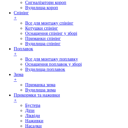
Сигналізатори короп
Вудилища короп
Спінінг
+
Все для монтажу спінінг
Котушки спінінг
Оснащення спінінг у зборі
Приманки спінінг
Вудилища спінінг
Поплавок
+
Все для монтажу поплавку
Оснащення поплавок у зборі
Вудилища поплавок
Зима
+
Приманка зима
Вудилища зима
Прикормки та наживки
+
Бустера
Діпи
Ліквіди
Наживки
Насадки