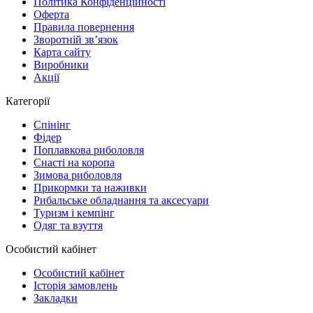
Політика Конфіденційності
Оферта
Правила повернення
Зворотній зв’язок
Карта сайту
Виробники
Акції
Категорії
Спінінг
Фідер
Поплавкова риболовля
Снасті на коропа
Зимова риболовля
Прикормки та наживки
Рибальське обладнання та аксесуари
Туризм і кемпінг
Одяг та взуття
Особистий кабінет
Особистий кабінет
Історія замовлень
Закладки