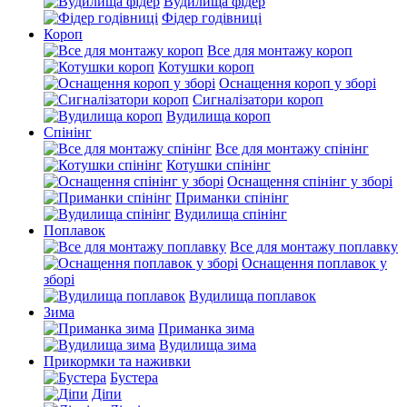
Вудилища фідер
Фідер годівниці
Короп
Все для монтажу короп
Котушки короп
Оснащення короп у зборі
Сигналізатори короп
Вудилища короп
Спінінг
Все для монтажу спінінг
Котушки спінінг
Оснащення спінінг у зборі
Приманки спінінг
Вудилища спінінг
Поплавок
Все для монтажу поплавку
Оснащення поплавок у
зборі
Вудилища поплавок
Зима
Приманка зима
Вудилища зима
Прикормки та наживки
Бустера
Діпи